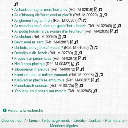
Ar baotred hag ar merc’hed a ev
(Réf. M-02919)
Ar c’hloareg dic’hizet evel ur plac’h
(Réf. M-00929)
Ar glaouer hag an itron
(Réf. M-00367)
Ar mouchoueroù n’int ket gwalc’het c’hoazh
(Réf. M-02040)
Ar podig houarn a ya e-unan d’ar feunteun
(Réf. M-02835)
Ar skolaer
(Réf. M-00949)
Bevit evel ur sant
(Réf. M-02887)
Da betra servij bezañ koant ?
(Réf. M-01029)
Deboñjour dit Jozeb
(Réf. M-02789)
Frouezh ar jardrin bras
(Réf. M-02973)
Hiniù enta plac’hig
(Réf. M-00487)
Jiboeserion maleürus
(Réf. M-00072)
Karet em eus ur miliner yaouank
(Réf. M-00928)
Kleñved ar plac’h re amourous
(Réf. M-00387)
Paourkaezh soudard
(Réf. M-00725)
Yaouank eo c’hoazh ma merc’h
(Réf. M-02845)
Retour à la recherche
Quoi de neuf ?
-
Liens
-
Téléchargements
-
Crédits
-
Contact
-
Plan du site
-
Mentions légales