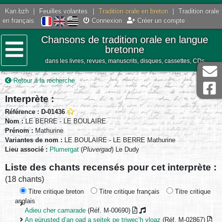
Kan.bzh
|
Feuilles volantes
|
Tradition orale en breton
|
Tradition orale
en français
Connexion
Créer un compte
Chansons de tradition orale en langue
bretonne
dans les livres, revues, manuscrits, disques, cassettes, CDs
Menu
Retour à la recherche
Interprète :
Référence : D-01436
Nom :
LE BERRE - LE BOULAIRE
Prénom :
Mathurine
Variantes de nom :
LE BOULAIRE - LE BERRE Mathurine
Lieu associé :
Plumergat
(
Pluvergad
) Le Dudy
Liste des chants recensés pour cet interprète :
(18 chants)
Titre critique breton
Titre critique français
Titre critique
anglais
Adieu cher camarade
(Réf. M-00690)
An eürusted d’an oad a seitek pe triwec’h vloaz
(Réf. M-02867)