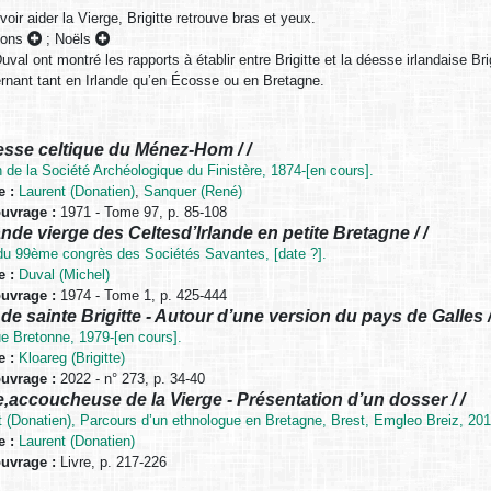
voir aider la Vierge, Brigitte retrouve bras et yeux.
tions
;
Noëls
uval ont montré les rapports à établir entre Brigitte et la déesse irlandaise B
ernant tant en Irlande qu’en Écosse ou en Bretagne.
esse celtique du Ménez-Hom / /
n de la Société Archéologique du Finistère, 1874-[en cours].
e :
Laurent (Donatien)
,
Sanquer (René)
ouvrage :
1971 - Tome 97, p. 85-108
nde vierge des Celtesd’Irlande en petite Bretagne / /
du 99ème congrès des Sociétés Savantes, [date ?].
e :
Duval (Michel)
ouvrage :
1974 - Tome 1, p. 425-444
de sainte Brigitte - Autour d’une version du pays de Galles /
e Bretonne, 1979-[en cours].
e :
Kloareg (Brigitte)
ouvrage :
2022 - n° 273, p. 34-40
e,accoucheuse de la Vierge - Présentation d’un dosser / /
t (Donatien), Parcours d’un ethnologue en Bretagne, Brest, Emgleo Breiz, 201
e :
Laurent (Donatien)
ouvrage :
Livre, p. 217-226