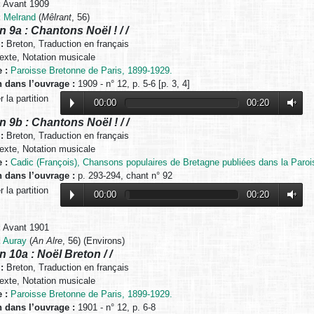
:
Avant 1909
:
Melrand
(
Mêlrant
, 56)
n 9a : Chantons Noël ! / /
:
Breton, Traduction en français
exte, Notation musicale
 :
Paroisse Bretonne de Paris, 1899-1929.
n dans l’ouvrage :
1909 - n° 12, p. 5-6 [p. 3, 4]
 la partition
00:00
00:20
n 9b : Chantons Noël ! / /
:
Breton, Traduction en français
exte, Notation musicale
 :
Cadic (François), Chansons populaires de Bretagne publiées dans la Paroi
n dans l’ouvrage :
p. 293-294, chant n° 92
 la partition
00:00
00:20
:
Avant 1901
:
Auray
(
An Alre
, 56) (Environs)
n 10a : Noël Breton / /
:
Breton, Traduction en français
exte, Notation musicale
 :
Paroisse Bretonne de Paris, 1899-1929.
n dans l’ouvrage :
1901 - n° 12, p. 6-8