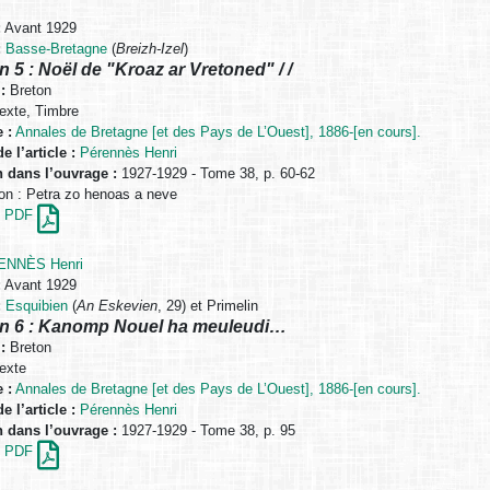
:
Avant 1929
:
Basse-Bretagne
(
Breizh-Izel
)
n 5 : Noël de "Kroaz ar Vretoned" / /
:
Breton
exte, Timbre
 :
Annales de Bretagne [et des Pays de L’Ouest], 1886-[en cours].
e l’article :
Pérennès Henri
n dans l’ouvrage :
1927-1929 - Tome 38, p. 60-62
n : Petra zo henoas a neve
en PDF
ENNÈS Henri
:
Avant 1929
:
Esquibien
(
An Eskevien
, 29) et Primelin
on 6 : Kanomp Nouel ha meuleudi…
:
Breton
exte
 :
Annales de Bretagne [et des Pays de L’Ouest], 1886-[en cours].
e l’article :
Pérennès Henri
n dans l’ouvrage :
1927-1929 - Tome 38, p. 95
en PDF