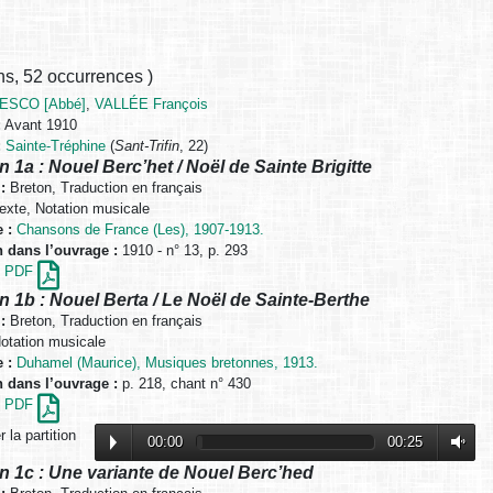
ns
,
52 occurrences
)
ESCO [Abbé]
,
VALLÉE François
:
Avant 1910
:
Sainte-Tréphine
(
Sant-Trifin
, 22)
n 1a : Nouel Berc’het / Noël de Sainte Brigitte
:
Breton, Traduction en français
exte, Notation musicale
 :
Chansons de France (Les), 1907-1913.
n dans l’ouvrage :
1910 - n° 13, p. 293
en PDF
n 1b : Nouel Berta / Le Noël de Sainte-Berthe
:
Breton, Traduction en français
otation musicale
 :
Duhamel (Maurice), Musiques bretonnes, 1913.
n dans l’ouvrage :
p. 218, chant n° 430
en PDF
 la partition
00:00
00:25
n 1c : Une variante de Nouel Berc’hed