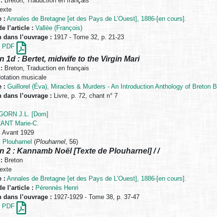
:
Breton, Traduction en français
exte
 :
Annales de Bretagne [et des Pays de L’Ouest], 1886-[en cours].
e l’article :
Vallée (François)
n dans l’ouvrage :
1917 - Tome 32, p. 21-23
en PDF
n 1d : Bertet, midwife to the Virgin Mari
:
Breton, Traduction en français
otation musicale
 :
Guillorel (Éva), Miracles & Murders - An Introduction Anthology of Breton B
n dans l’ouvrage :
Livre, p. 72, chant n° 7
ORN J.L. [Dom]
ANT Marie-C.
:
Avant 1929
:
Plouharnel
(
Plouharnel
, 56)
n 2 : Kannamb Noël [Texte de Plouharnel] / /
:
Breton
exte
 :
Annales de Bretagne [et des Pays de L’Ouest], 1886-[en cours].
e l’article :
Pérennès Henri
n dans l’ouvrage :
1927-1929 - Tome 38, p. 37-47
en PDF