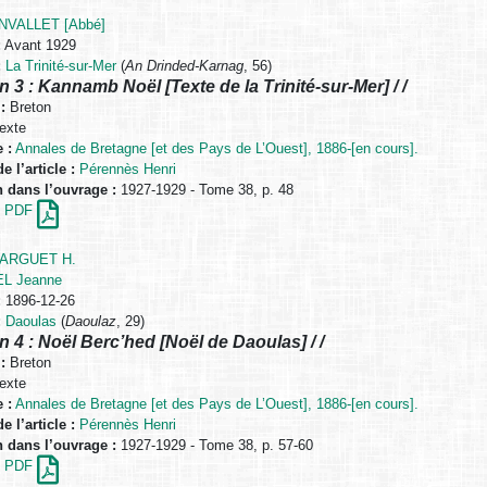
NVALLET [Abbé]
:
Avant 1929
:
La Trinité-sur-Mer
(
An Drinded-Karnag
, 56)
n 3 : Kannamb Noël [Texte de la Trinité-sur-Mer] / /
:
Breton
exte
 :
Annales de Bretagne [et des Pays de L’Ouest], 1886-[en cours].
e l’article :
Pérennès Henri
n dans l’ouvrage :
1927-1929 - Tome 38, p. 48
en PDF
CARGUET H.
L Jeanne
:
1896-12-26
:
Daoulas
(
Daoulaz
, 29)
n 4 : Noël Berc’hed [Noël de Daoulas] / /
:
Breton
exte
 :
Annales de Bretagne [et des Pays de L’Ouest], 1886-[en cours].
e l’article :
Pérennès Henri
n dans l’ouvrage :
1927-1929 - Tome 38, p. 57-60
en PDF