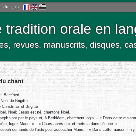
 en français
tradition orale en la
res, revues, manuscrits, disques, c
 du chant
l Berc’hed
Noël de Brigitte
Christmas of Brigitte
oël, Noël; Jésus est né, chantons Noël.
seph vont par le pays et, à Bethléem, cherchent logis. – « Dans cette maison
re, logez Marie. » – « Cours après eux et mets-la dans l’écurie. »
Joseph demande de l’aide pour accoucher Marie. – « Dans cette maison il n’y a d