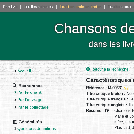
Kan.bzh
|
Feuilles volantes
|
Tradition orale en breton
|
Tradition orale
Chansons de 
dans les liv
Retour à la recherche
Accueil
Caractéristiques
Recherches
Référence : M-00331
Par le chant
Titre critique breton :
Noue
Titre critique français :
Le 
Par l’ouvrage
Titre critique anglais :
The 
Par le collectage
Résumé :
Chantons N
Marie et Jo
Généralités
mère, ma mè
Plus tard, 
Quelques définitions
»