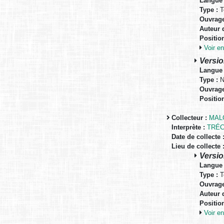
Langue 
Type :
T
Ouvrage
Auteur d
Positio
Voir 
Versio
Langue 
Type :
N
Ouvrage
Positio
Collecteur :
MALG
Interprète :
TRÉC
Date de collecte 
Lieu de collecte 
Versio
Langue 
Type :
T
Ouvrage
Auteur d
Positio
Voir 