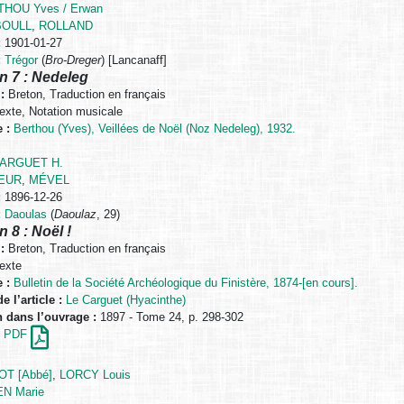
HOU Yves / Erwan
BOULL
,
ROLLAND
:
1901-01-27
:
Trégor
(
Bro-Dreger
) [Lancanaff]
n 7 : Nedeleg
:
Breton, Traduction en français
exte, Notation musicale
 :
Berthou (Yves), Veillées de Noël (Noz Nedeleg), 1932.
CARGUET H.
EUR
,
MÉVEL
:
1896-12-26
:
Daoulas
(
Daoulaz
, 29)
n 8 : Noël !
:
Breton, Traduction en français
exte
 :
Bulletin de la Société Archéologique du Finistère, 1874-[en cours].
e l’article :
Le Carguet (Hyacinthe)
n dans l’ouvrage :
1897 - Tome 24, p. 298-302
en PDF
T [Abbé]
,
LORCY Louis
EN Marie