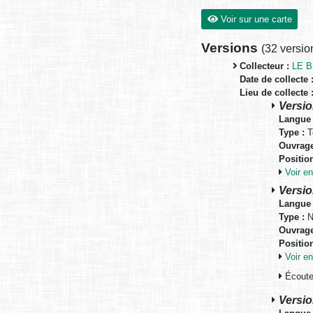
Voir sur une carte
Versions
(
32 versio
Collecteur :
LE B
Date de collecte 
Lieu de collecte 
Versio
Langue 
Type :
T
Ouvrage
Positio
Voir 
Versio
Langue 
Type :
N
Ouvrage
Positio
Voir 
Écouter
Versio