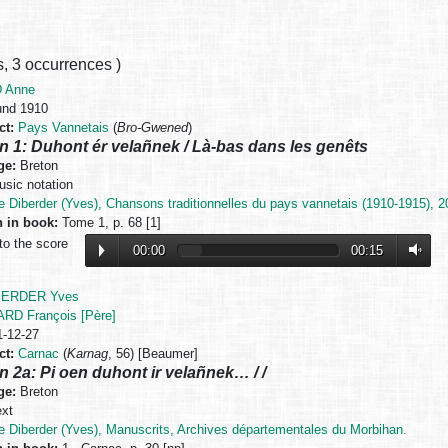
s
,
3 occurrences
)
 Anne
nd 1910
ct:
Pays Vannetais
(
Bro-Gwened
)
n 1: Duhont ér velañnek / Là-bas dans les genêts
ge:
Breton
sic notation
e Diberder (Yves), Chansons traditionnelles du pays vannetais (1910-1915), 2
n in book:
Tome 1, p. 68 [1]
to the score
00:00
00:15
BERDER Yves
RD François [Père]
-12-27
ct:
Carnac
(
Karnag
, 56) [Beaumer]
n 2a: Pi oen duhont ir velañnek… / /
ge:
Breton
xt
e Diberder (Yves), Manuscrits, Archives départementales du Morbihan.