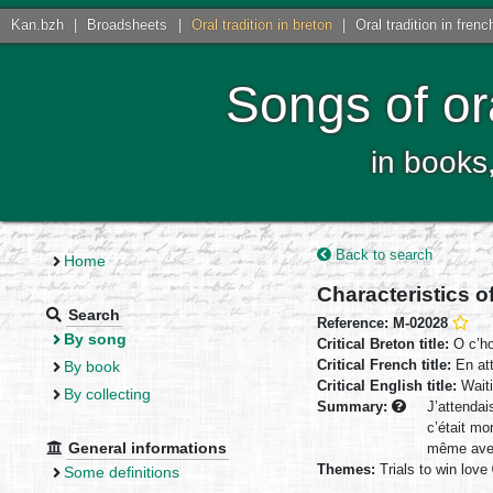
Kan.bzh
|
Broadsheets
|
Oral tradition in breton
|
Oral tradition in frenc
Songs of or
in books
Back to search
Home
Characteristics o
Search
Reference: M-02028
By song
Critical Breton title:
O c’ho
Critical French title:
En at
By book
Critical English title:
Waiti
By collecting
Summary:
J’attendai
c’était mo
General informations
même avec
Themes:
Trials to win love
Some definitions