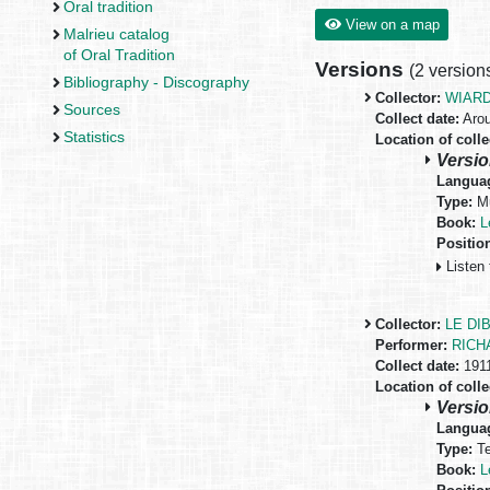
Oral tradition
View on a map
Malrieu catalog
of Oral Tradition
Versions
(
2 version
Bibliography - Discography
Collector:
WIARD
Sources
Collect date:
Arou
Statistics
Location of colle
Versio
Langua
Type:
Mu
Book:
L
Positio
Listen 
Collector:
LE DI
Performer:
RICHA
Collect date:
1911
Location of colle
Versio
Langua
Type:
Te
Book:
L