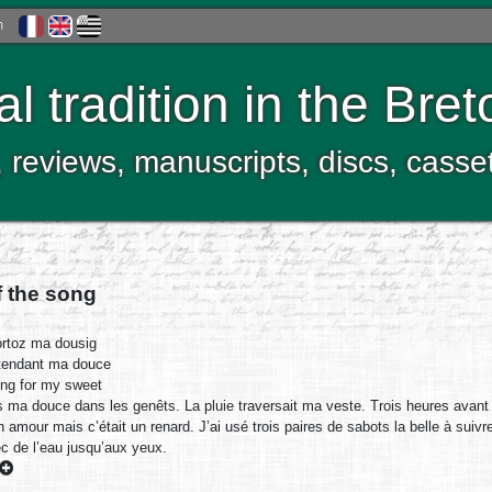
h
al tradition in the Bre
, reviews, manuscripts, discs, casse
f the song
rtoz ma dousig
tendant ma douce
ng for my sweet
s ma douce dans les genêts. La pluie traversait ma veste. Trois heures avant
n amour mais c’était un renard. J’ai usé trois paires de sabots la belle à suiv
 de l’eau jusqu’aux yeux.