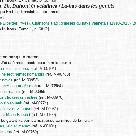
n in book:
1 - Carnac, p. 30 [np]
n 2b: Duhont ér velañnek / Là-bas dans les genêts
ge:
Breton, Translation into French
xt
e Diberder (Yves), Chansons traditionnelles du pays vannetais (1910-1915), 2
n in book:
Tome 1, p. 68 [2]
ition songs in breton
« J’ai usé mes sabots pour faire la cour. »
han, lein ar menez
(ref. M-00104)
 ne reot nemet komandiñ
(ref. M-00783)
z nevez
(ref. M-00958)
 maner hag ar gêr-mañ
(ref. M-00964)
ti ha ma hini
(ref. M-00969)
us choazet ur vestrez
(ref. M-00970)
our yaouank
(ref. M-00974)
ñsez er vilin avel
(ref. M-00981)
 ar Maen-Faoutet
(ref. M-01109)
« Le galant va voir sa maîtresse au milieu de la nuit. »
han, lein ar menez
(ref. M-00104)
nig vrav
(ref. M-00769)