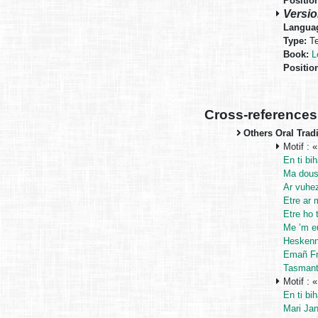
Positio
Versio
Langua
Type:
Te
Book:
L
Positio
Cross-references
Others Oral Trad
Motif : 
En ti bi
Ma dous
Ar vuhe
Etre ar
Etre ho 
Me ’m e
Heskenn
Emañ Fra
Tasmant
Motif : 
En ti bi
Mari Ja