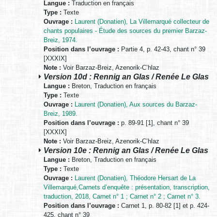
Langue :
Traduction en français
Type :
Texte
Ouvrage :
Laurent (Donatien), La Villemarqué collecteur de
chants populaires - Étude des sources du premier Barzaz-
Breiz, 1974.
Position dans l’ouvrage :
Partie 4, p. 42-43, chant n° 39
[XXXIX]
Note :
Voir Barzaz-Breiz, Azenorik-C’hlaz
Version 10d : Rennig an Glas / Renée Le Glas
Langue :
Breton, Traduction en français
Type :
Texte
Ouvrage :
Laurent (Donatien), Aux sources du Barzaz-
Breiz, 1989.
Position dans l’ouvrage :
p. 89-91 [1], chant n° 39
[XXXIX]
Note :
Voir Barzaz-Breiz, Azenorik-C’hlaz
Version 10e : Rennig an Glas / Renée Le Glas
Langue :
Breton, Traduction en français
Type :
Texte
Ouvrage :
Laurent (Donatien), Théodore Hersart de La
Villemarqué,Carnets d’enquête : présentation, transcription,
traduction, 2018, Carnet n° 1 ; Carnet n° 2 ; Carnet n° 3.
Position dans l’ouvrage :
Carnet 1, p. 80-82 [1] et p. 424-
425, chant n° 39