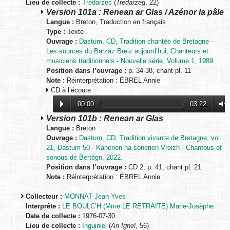
Lieu de collecte :
Trédarzec
(
Tredarzeg
, 22)
Version 101a : Renean ar Glas / Azénor la pâle
Langue :
Breton, Traduction en français
Type :
Texte
Ouvrage :
Dastum, CD, Tradition chantée de Bretagne -
Les sources du Barzaz Breiz aujourd’hui, Chanteurs et
musiciens traditionnels - Nouvelle série, Volume 1, 1989.
Position dans l’ouvrage :
p. 34-38, chant pl. 11
Note :
Réinterprétation : ÉBREL Annie
CD à l’écoute
00:00
03:22
Version 101b : Renean ar Glas
Langue :
Breton
Ouvrage :
Dastum, CD, Tradition vivante de Bretagne, vol.
21, Dastum 50 - Kanerien ha sonerien Vreizh - Chantous et
sonous de Bertègn, 2022.
Position dans l’ouvrage :
CD 2, p. 41, chant pl. 21
Note :
Réinterprétation : ÉBREL Annie
Collecteur :
MONNAT Jean-Yves
Interprète :
LE BOULC’H (Mme LE RETRAITE) Marie-Josèphe
Date de collecte :
1976-07-30
Lieu de collecte :
Inguiniel
(
An Ignel
, 56)