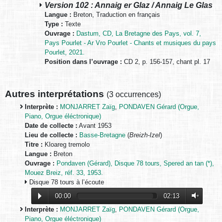
Version 102 : Annaig er Glaz / Annaig Le Glas
Langue :
Breton, Traduction en français
Type :
Texte
Ouvrage :
Dastum, CD, La Bretagne des Pays, vol. 7,
Pays Pourlet - Ar Vro Pourlet - Chants et musiques du pays
Pourlet, 2021.
Position dans l’ouvrage :
CD 2, p. 156-157, chant pl. 17
Autres interprétations
(
3 occurrences
)
Interprète :
MONJARRET Zaïg
,
PONDAVEN Gérard (Orgue,
Piano, Orgue éléctronique)
Date de collecte :
Avant 1953
Lieu de collecte :
Basse-Bretagne
(
Breizh-Izel
)
Titre :
Kloareg tremolo
Langue :
Breton
Ouvrage :
Pondaven (Gérard), Disque 78 tours, Spered an tan (*),
Mouez Breiz, réf. 33, 1953.
Disque 78 tours à l’écoute
00:00
02:13
Interprète :
MONJARRET Zaïg
,
PONDAVEN Gérard (Orgue,
Piano, Orgue éléctronique)