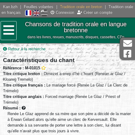
Kan.bzh
|
Feuilles volantes
|
Tradition orale en breton
|
Tradition orale
en français
Connexion
Créer un compte
Chansons de tradition orale en langue
bretonne
dans les livres, revues, manuscrits, disques, cassettes, CDs
Menu
Retour à la recherche
Caractéristiques du chant
Référence : M-01015
Titre critique breton :
Dimezet a-enep d’he c’hoant (Renean ar Glaz /
Kloareg Tremelo)
Titre critique français :
Le mariage forcé (Renée Le Glaz / Le Clerc de
Trémelo)
Titre critique anglais :
Forced marriage (Renée Le Glaz / Priest of
Trémelo)
Résumé :
Renée Le Glaz apprend de sa mère que son père a décidé de la marier
à Erwan Gélard alors qu’elle aime un clerc de Kerversault. Elle
demande à sa servante de porter une lettre à son clerc, lui disant
qu’elle n’avait plus que trois jours à vivre.