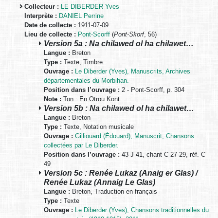
Collecteur :
LE DIBERDER Yves
Interprète :
DANIEL Perrine
Date de collecte :
1911-07-09
Lieu de collecte :
Pont-Scorff
(
Pont-Skorf
, 56)
Version 5a : Na chilawed ol ha chilawet…
Langue :
Breton
Type :
Texte, Timbre
Ouvrage :
Le Diberder (Yves), Manuscrits, Archives
départementales du Morbihan.
Position dans l’ouvrage :
2 - Pont-Scorff, p. 304
Note :
Ton : En Otrou Kont
Version 5b : Na chilawed ol ha chilawet…
Langue :
Breton
Type :
Texte, Notation musicale
Ouvrage :
Gilliouard (Édouard), Manuscrit, Chansons
collectées par Le Diberder.
Position dans l’ouvrage :
43-J-41, chant C 27-29, réf. C
49
Version 5c : Renée Lukaz (Anaig er Glas) /
Renée Lukaz (Annaig Le Glas)
Langue :
Breton, Traduction en français
Type :
Texte
Ouvrage :
Le Diberder (Yves), Chansons traditionnelles du