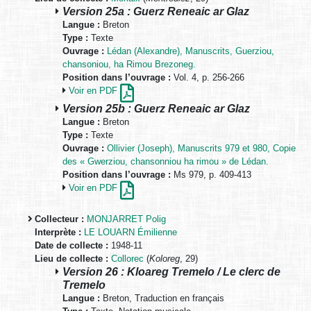
Version 25a : Guerz Reneaic ar Glaz
Langue :
Breton
Type :
Texte
Ouvrage :
Lédan (Alexandre), Manuscrits, Guerziou,
chansoniou, ha Rimou Brezoneg.
Position dans l’ouvrage :
Vol. 4, p. 256-266
Voir en PDF
Version 25b : Guerz Reneaic ar Glaz
Langue :
Breton
Type :
Texte
Ouvrage :
Ollivier (Joseph), Manuscrits 979 et 980, Copie
des « Gwerziou, chansonniou ha rimou » de Lédan.
Position dans l’ouvrage :
Ms 979, p. 409-413
Voir en PDF
Collecteur :
MONJARRET Polig
Interprète :
LE LOUARN Émilienne
Date de collecte :
1948-11
Lieu de collecte :
Collorec
(
Koloreg
, 29)
Version 26 : Kloareg Tremelo / Le clerc de
Tremelo
Langue :
Breton, Traduction en français