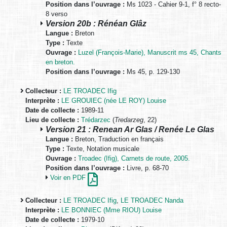
Position dans l’ouvrage :
Ms 1023 - Cahier 9-1, f° 8 recto-
8 verso
Version 20b : Rénéan Glâz
Langue :
Breton
Type :
Texte
Ouvrage :
Luzel (François-Marie), Manuscrit ms 45, Chants
en breton.
Position dans l’ouvrage :
Ms 45, p. 129-130
Collecteur :
LE TROADEC Ifig
Interprète :
LE GROUIEC (née LE ROY) Louise
Date de collecte :
1989-11
Lieu de collecte :
Trédarzec
(
Tredarzeg
, 22)
Version 21 : Renean Ar Glas / Renée Le Glas
Langue :
Breton, Traduction en français
Type :
Texte, Notation musicale
Ouvrage :
Troadec (Ifig), Carnets de route, 2005.
Position dans l’ouvrage :
Livre, p. 68-70
Voir en PDF
Collecteur :
LE TROADEC Ifig
,
LE TROADEC Nanda
Interprète :
LE BONNIEC (Mme RIOU) Louise
Date de collecte :
1979-10