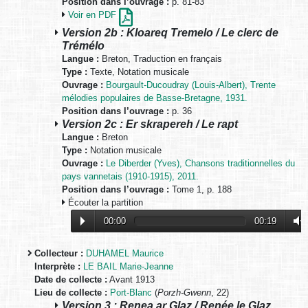
Position dans l’ouvrage :
p. 81-83
Voir en PDF
Version 2b : Kloareq Tremelo / Le clerc de
Trémélo
Langue :
Breton, Traduction en français
Type :
Texte, Notation musicale
Ouvrage :
Bourgault-Ducoudray (Louis-Albert), Trente
mélodies populaires de Basse-Bretagne, 1931.
Position dans l’ouvrage :
p. 36
Version 2c : Er skrapereh / Le rapt
Langue :
Breton
Type :
Notation musicale
Ouvrage :
Le Diberder (Yves), Chansons traditionnelles du
pays vannetais (1910-1915), 2011.
Position dans l’ouvrage :
Tome 1, p. 188
Écouter la partition
00:00
00:19
Collecteur :
DUHAMEL Maurice
Interprète :
LE BAIL Marie-Jeanne
Date de collecte :
Avant 1913
Lieu de collecte :
Port-Blanc
(
Porzh-Gwenn
, 22)
Version 3 : Renea ar Glaz / Renée le Glaz