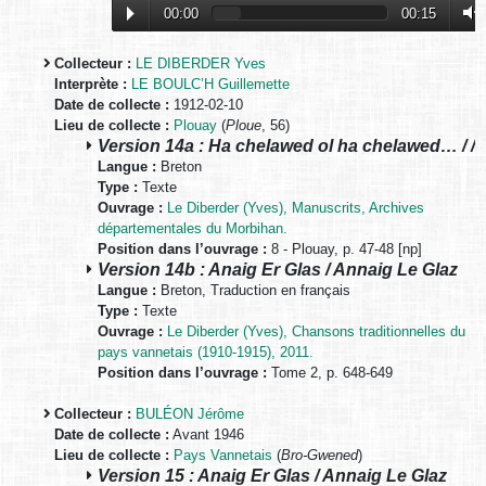
00:00
00:15
Collecteur :
LE DIBERDER Yves
Interprète :
LE BOULC’H Guillemette
Date de collecte :
1912-02-10
Lieu de collecte :
Plouay
(
Ploue
, 56)
Version 14a : Ha chelawed ol ha chelawed… / /
Langue :
Breton
Type :
Texte
Ouvrage :
Le Diberder (Yves), Manuscrits, Archives
départementales du Morbihan.
Position dans l’ouvrage :
8 - Plouay, p. 47-48 [np]
Version 14b : Anaig Er Glas / Annaig Le Glaz
Langue :
Breton, Traduction en français
Type :
Texte
Ouvrage :
Le Diberder (Yves), Chansons traditionnelles du
pays vannetais (1910-1915), 2011.
Position dans l’ouvrage :
Tome 2, p. 648-649
Collecteur :
BULÉON Jérôme
Date de collecte :
Avant 1946
Lieu de collecte :
Pays Vannetais
(
Bro-Gwened
)
Version 15 : Anaig Er Glas / Annaig Le Glaz