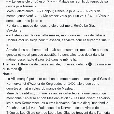
– « Le jeune clerc, où est-il ? » – « Malade sur son lit du regret de sa
douce jolie Renée. »
Yves Gélard arrive : – « Bonjour, Renée la jolie. » – « À vous de
même, jeune veuf. » – « Me prenez-vous pour un veuf ? » – « Vous le
serez dans trois jours. »
Pendant la messe de noce, le clerc est mort. Renée Le Glaz
s’exclame :
– « Hâtez-vous de dire cette messe, mon cœur est près de défaillir.
Donnez-moi un siège pour m’asseoir, serviette pour essuyer ma sueur.
»
Arrivée dans sa chambre, elle fait son testament, met la tête sur ses
genoux et meurt presque aussitôt. Ils sont allés tous deux dans la
même fosse, faute d’avoir été dans le même lit.
Thèmes :
Différence de classe sociale, richesse, défauts
;
La maladie
ou la mort
Note :
La Villemarqué présente ce chant comme relatant le mariage d’Yves de
Kermorvan et d’Azenor de Kergroadez en 1400, alors que cette
dernière aimait un clerc du manoir de Mezléan.
Mme de Saint-Prix, comme les autres collecteurs, a une version qui
mentionne Kerverso et non Mesléan et dit : « Les uns disent Kerverso,
les autres Kermercher, les autres Kervarso. On m’a dit qu’une famille
Périchar que j’ai vue, était issue des Kerverso des environs de
Tréguier. Les Gilard sont de Léon. Les Glas se trouvent dans l’armorial.