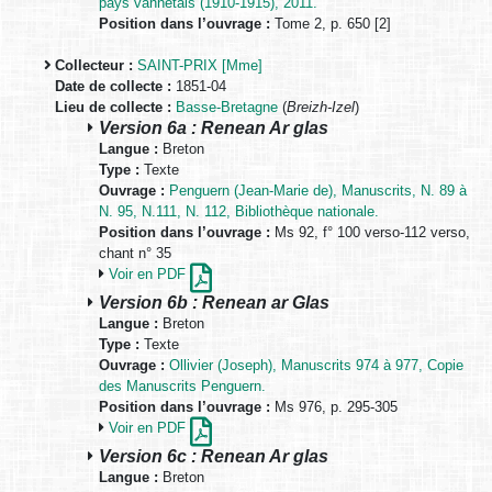
pays vannetais (1910-1915), 2011.
Position dans l’ouvrage :
Tome 2, p. 650 [2]
Collecteur :
SAINT-PRIX [Mme]
Date de collecte :
1851-04
Lieu de collecte :
Basse-Bretagne
(
Breizh-Izel
)
Version 6a : Renean Ar glas
Langue :
Breton
Type :
Texte
Ouvrage :
Penguern (Jean-Marie de), Manuscrits, N. 89 à
N. 95, N.111, N. 112, Bibliothèque nationale.
Position dans l’ouvrage :
Ms 92, f° 100 verso-112 verso,
chant n° 35
Voir en PDF
Version 6b : Renean ar Glas
Langue :
Breton
Type :
Texte
Ouvrage :
Ollivier (Joseph), Manuscrits 974 à 977, Copie
des Manuscrits Penguern.
Position dans l’ouvrage :
Ms 976, p. 295-305
Voir en PDF
Version 6c : Renean Ar glas
Langue :
Breton