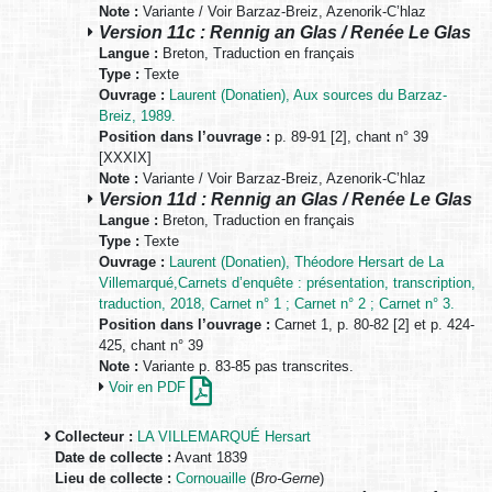
Note :
Variante / Voir Barzaz-Breiz, Azenorik-C’hlaz
Version 11c : Rennig an Glas / Renée Le Glas
Langue :
Breton, Traduction en français
Type :
Texte
Ouvrage :
Laurent (Donatien), Aux sources du Barzaz-
Breiz, 1989.
Position dans l’ouvrage :
p. 89-91 [2], chant n° 39
[XXXIX]
Note :
Variante / Voir Barzaz-Breiz, Azenorik-C’hlaz
Version 11d : Rennig an Glas / Renée Le Glas
Langue :
Breton, Traduction en français
Type :
Texte
Ouvrage :
Laurent (Donatien), Théodore Hersart de La
Villemarqué,Carnets d’enquête : présentation, transcription,
traduction, 2018, Carnet n° 1 ; Carnet n° 2 ; Carnet n° 3.
Position dans l’ouvrage :
Carnet 1, p. 80-82 [2] et p. 424-
425, chant n° 39
Note :
Variante p. 83-85 pas transcrites.
Voir en PDF
Collecteur :
LA VILLEMARQUÉ Hersart
Date de collecte :
Avant 1839
Lieu de collecte :
Cornouaille
(
Bro-Gerne
)