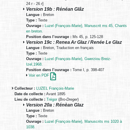
24 r - 26 r]
Version 19b : Rénéan Glâz
Langue :
Breton
Type :
Texte
Ouvrage :
Luzel (François-Marie), Manuscrit ms 45, Chants
en breton.
Position dans l’ouvrage :
Ms 45, p. 125-128
Version 19c : Renea Ar Glaz / Renée Le Glaz
Langue :
Breton, Traduction en français
Type :
Texte
Ouvrage :
Luzel (François-Marie), Gwerziou Breiz-
Izel,1968.
Position dans l’ouvrage :
Tome I, p. 398-407
Voir en PDF
Collecteur :
LUZEL François-Marie
Date de collecte :
Avant 1895
Lieu de collecte :
Trégor
(
Bro-Dreger
)
Version 20a : Rénèan Glaz
Langue :
Breton
Type :
Texte
Ouvrage :
Luzel (François-Marie), Manuscrits ms 1020 à
1038.