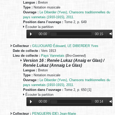
Langue :
Breton
Type :
Notation musicale
Ouvrage :
Le Diberder (Yves), Chansons traditionnelles du
pays vannetais (1910-1915), 2011.
Position dans l’ouvrage :
Tome 2, p. 649
Écouter la partition
00:00
00:15
Collecteur :
GILLIOUARD Édouard
,
LE DIBERDER Yves
Date de collecte :
Vers 1913
Lieu de collecte :
Pays Vannetais
(
Bro-Gwened
)
Version 16 : Renée Lukaz (Anaig er Glas) /
Renée Lukaz (Annaig Le Glas)
Langue :
Breton
Type :
Notation musicale
Ouvrage :
Le Diberder (Yves), Chansons traditionnelles du
pays vannetais (1910-1915), 2011.
Position dans l’ouvrage :
Tome 2, p. 650 [1]
Écouter la partition
00:00
00:14
Collecteur :
PENGUERN (DE) Jean-Marie