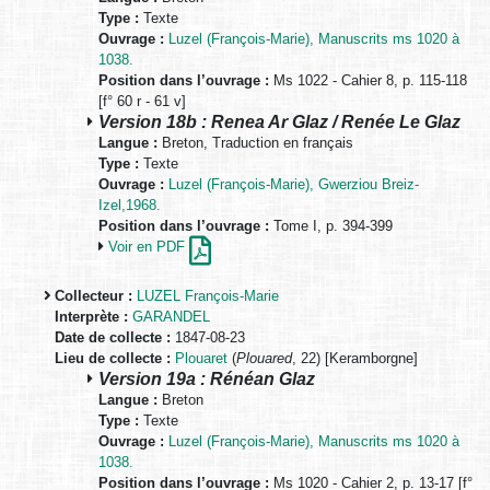
Type :
Texte
Ouvrage :
Luzel (François-Marie), Manuscrits ms 1020 à
1038.
Position dans l’ouvrage :
Ms 1022 - Cahier 8, p. 115-118
[f° 60 r - 61 v]
Version 18b : Renea Ar Glaz / Renée Le Glaz
Langue :
Breton, Traduction en français
Type :
Texte
Ouvrage :
Luzel (François-Marie), Gwerziou Breiz-
Izel,1968.
Position dans l’ouvrage :
Tome I, p. 394-399
Voir en PDF
Collecteur :
LUZEL François-Marie
Interprète :
GARANDEL
Date de collecte :
1847-08-23
Lieu de collecte :
Plouaret
(
Plouared
, 22) [Keramborgne]
Version 19a : Rénéan Glaz
Langue :
Breton
Type :
Texte
Ouvrage :
Luzel (François-Marie), Manuscrits ms 1020 à
1038.
Position dans l’ouvrage :
Ms 1020 - Cahier 2, p. 13-17 [f°