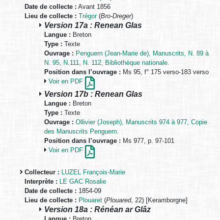
Date de collecte :
Avant 1856
Lieu de collecte :
Trégor
(
Bro-Dreger
)
Version 17a : Renean Glas
Langue :
Breton
Type :
Texte
Ouvrage :
Penguern (Jean-Marie de), Manuscrits, N. 89 à
N. 95, N.111, N. 112, Bibliothèque nationale.
Position dans l’ouvrage :
Ms 95, f° 175 verso-183 verso
Voir en PDF
Version 17b : Renean Glas
Langue :
Breton
Type :
Texte
Ouvrage :
Ollivier (Joseph), Manuscrits 974 à 977, Copie
des Manuscrits Penguern.
Position dans l’ouvrage :
Ms 977, p. 97-101
Voir en PDF
Collecteur :
LUZEL François-Marie
Interprète :
LE GAC Rosalie
Date de collecte :
1854-09
Lieu de collecte :
Plouaret
(
Plouared
, 22) [Keramborgne]
Version 18a : Rénéan ar Glâz
Langue :
Breton