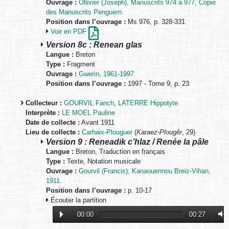
Ouvrage :
Ollivier (Joseph), Manuscrits 974 à 977, Copie
des Manuscrits Penguern.
Position dans l’ouvrage :
Ms 976, p. 328-331
Voir en PDF
Version 8c : Renean glas
Langue :
Breton
Type :
Fragment
Ouvrage :
Gwerin, 1961-1997.
Position dans l’ouvrage :
1997 - Tome 9, p. 23
Collecteur :
GOURVIL Fanch
,
LATERRE Hippolyte
Interprète :
LE MOEL Pauline
Date de collecte :
Avant 1911
Lieu de collecte :
Carhaix-Plouguer
(
Karaez-Plougêr
, 29)
Version 9 : Reneadik c’hlaz / Renée la pâle
Langue :
Breton, Traduction en français
Type :
Texte, Notation musicale
Ouvrage :
Gourvil (Francis), Kanaouennou Breiz-Vihan,
1911.
Position dans l’ouvrage :
p. 10-17
Écouter la partition
00:00
00:27