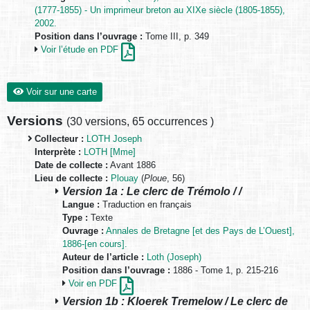
(1777-1855) - Un imprimeur breton au XIXe siècle (1805-1855),
2002.
Position dans l’ouvrage :
Tome III, p. 349
Voir l’étude en PDF
Voir sur une carte
Versions
(
30 versions
,
65 occurrences
)
Collecteur :
LOTH Joseph
Interprète :
LOTH [Mme]
Date de collecte :
Avant 1886
Lieu de collecte :
Plouay
(
Ploue
, 56)
Version 1a : Le clerc de Trémolo / /
Langue :
Traduction en français
Type :
Texte
Ouvrage :
Annales de Bretagne [et des Pays de L’Ouest],
1886-[en cours].
Auteur de l’article :
Loth (Joseph)
Position dans l’ouvrage :
1886 - Tome 1, p. 215-216
Voir en PDF
Version 1b : Kloerek Tremelow / Le clerc de