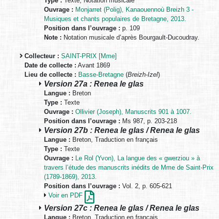
Type :
Texte, Notation musicale
Ouvrage :
Monjarret (Polig), Kanaouennoù Breizh 3 -
Musiques et chants populaires de Bretagne, 2013.
Position dans l’ouvrage :
p. 109
Note :
Notation musicale d’après Bourgault-Ducoudray.
Collecteur :
SAINT-PRIX [Mme]
Date de collecte :
Avant 1869
Lieu de collecte :
Basse-Bretagne
(
Breizh-Izel
)
Version 27a : Renea le glas
Langue :
Breton
Type :
Texte
Ouvrage :
Ollivier (Joseph), Manuscrits 901 à 1007.
Position dans l’ouvrage :
Ms 987, p. 203-218
Version 27b : Renea le glas / Renea le glas
Langue :
Breton, Traduction en français
Type :
Texte
Ouvrage :
Le Rol (Yvon), La langue des « gwerziou » à
travers l’étude des manuscrits inédits de Mme de Saint-Prix
(1789-1869), 2013.
Position dans l’ouvrage :
Vol. 2, p. 605-621
Voir en PDF
Version 27c : Renea le glas / Renea le glas
Langue :
Breton, Traduction en français