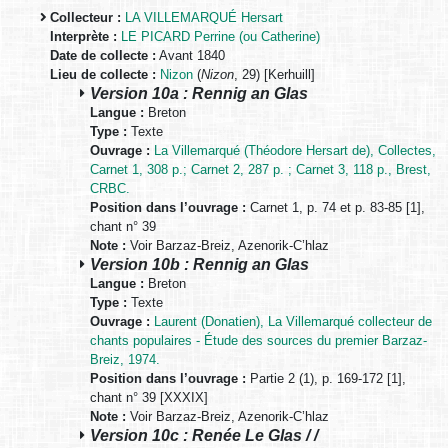
Collecteur :
LA VILLEMARQUÉ Hersart
Interprète :
LE PICARD Perrine (ou Catherine)
Date de collecte :
Avant 1840
Lieu de collecte :
Nizon
(
Nizon
, 29) [Kerhuill]
Version 10a : Rennig an Glas
Langue :
Breton
Type :
Texte
Ouvrage :
La Villemarqué (Théodore Hersart de), Collectes,
Carnet 1, 308 p.; Carnet 2, 287 p. ; Carnet 3, 118 p., Brest,
CRBC.
Position dans l’ouvrage :
Carnet 1, p. 74 et p. 83-85 [1],
chant n° 39
Note :
Voir Barzaz-Breiz, Azenorik-C’hlaz
Version 10b : Rennig an Glas
Langue :
Breton
Type :
Texte
Ouvrage :
Laurent (Donatien), La Villemarqué collecteur de
chants populaires - Étude des sources du premier Barzaz-
Breiz, 1974.
Position dans l’ouvrage :
Partie 2 (1), p. 169-172 [1],
chant n° 39 [XXXIX]
Note :
Voir Barzaz-Breiz, Azenorik-C’hlaz
Version 10c : Renée Le Glas / /