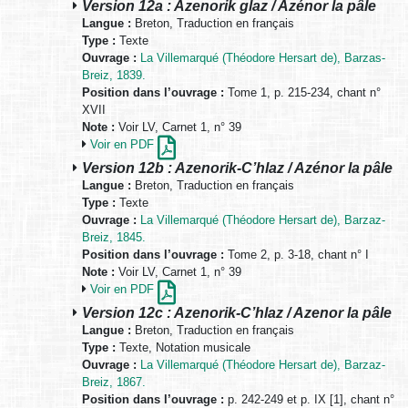
Version 12a : Azenorik glaz / Azénor la pâle
Langue :
Breton, Traduction en français
Type :
Texte
Ouvrage :
La Villemarqué (Théodore Hersart de), Barzas-
Breiz, 1839.
Position dans l’ouvrage :
Tome 1, p. 215-234, chant n°
XVII
Note :
Voir LV, Carnet 1, n° 39
Voir en PDF
Version 12b : Azenorik-C’hlaz / Azénor la pâle
Langue :
Breton, Traduction en français
Type :
Texte
Ouvrage :
La Villemarqué (Théodore Hersart de), Barzaz-
Breiz, 1845.
Position dans l’ouvrage :
Tome 2, p. 3-18, chant n° I
Note :
Voir LV, Carnet 1, n° 39
Voir en PDF
Version 12c : Azenorik-C’hlaz / Azenor la pâle
Langue :
Breton, Traduction en français
Type :
Texte, Notation musicale
Ouvrage :
La Villemarqué (Théodore Hersart de), Barzaz-
Breiz, 1867.
Position dans l’ouvrage :
p. 242-249 et p. IX [1], chant n°