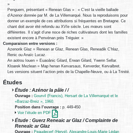
»
Penguern, présentant « Renean Glas » : « C’est la vieille ballade
d’Azenor donnée par M. de La Villemarqué. Nous la reproduisons pour
donner un exemple de ces attributions si fréquentes en Bretagne. Ce
chant doit avoir été refondu au XVIe siècle. Les mœurs sont
différentes. Il s’agit d’une noce de riches cultivateurs dont les familles
existent encore à Penvénan près Tréguier. »
Comparaison entre versions :
Azenorik Glaz = Renean ar Glaz, Renean Glas, Reneadik C’hlaz,
Renic ou Anaïc Lucaz.
An aotrou Iouen = Euaoânic Gilard, Erwan Gilard, Ywenn Sellar.
Kloarek Mezlean = Map henan Kervarsaus, Kerverder, Kervalbret.
Les versions situent l’action près de la Chapelle-Neuve, ou à La Trinité.
Études
Étude : Azénor la pâle / /
Ouvrage :
Gourvil (Francis), Hersart de La Villemarqué et le
«Barzaz-Breiz », 1960.
Position dans l’ouvrage :
p. 449-450
Voir l’étude en PDF
Étude : Guerz Reneaic ar Glaz / Complainte de
Reneaïc ar Glaz
Ouvrage :
Peaudecerf (Hervé), Alexandre-Louis-Marie Lédan