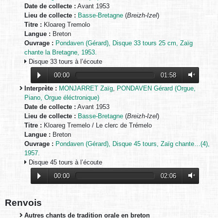
Date de collecte :
Avant 1953
Lieu de collecte :
Basse-Bretagne
(
Breizh-Izel
)
Titre :
Kloareg Tremolo
Langue :
Breton
Ouvrage :
Pondaven (Gérard), Disque 33 tours 25 cm, Zaïg
chante la Bretagne, 1953.
Disque 33 tours à l’écoute
00:00
01:58
Interprète :
MONJARRET Zaïg
,
PONDAVEN Gérard (Orgue,
Piano, Orgue éléctronique)
Date de collecte :
Avant 1953
Lieu de collecte :
Basse-Bretagne
(
Breizh-Izel
)
Titre :
Kloareg Tremelo / Le clerc de Trémelo
Langue :
Breton
Ouvrage :
Pondaven (Gérard), Disque 45 tours, Zaïg chante…(4),
1957.
Disque 45 tours à l’écoute
00:00
02:06
Renvois
Autres chants de tradition orale en breton