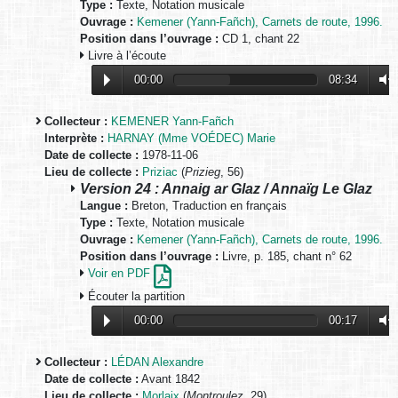
Type :
Texte, Notation musicale
Ouvrage :
Kemener (Yann-Fañch), Carnets de route, 1996.
Position dans l’ouvrage :
CD 1, chant 22
Livre à l’écoute
00:00
08:34
Collecteur :
KEMENER Yann-Fañch
Interprète :
HARNAY (Mme VOÉDEC) Marie
Date de collecte :
1978-11-06
Lieu de collecte :
Priziac
(
Prizieg
, 56)
Version 24 : Annaig ar Glaz / Annaïg Le Glaz
Langue :
Breton, Traduction en français
Type :
Texte, Notation musicale
Ouvrage :
Kemener (Yann-Fañch), Carnets de route, 1996.
Position dans l’ouvrage :
Livre, p. 185, chant n° 62
Voir en PDF
Écouter la partition
00:00
00:17
Collecteur :
LÉDAN Alexandre
Date de collecte :
Avant 1842
Lieu de collecte :
Morlaix
(
Montroulez
, 29)