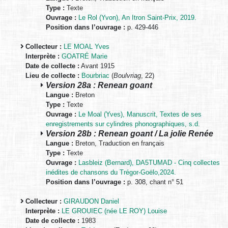
Type :
Texte
Ouvrage :
Le Rol (Yvon), An Itron Saint-Prix, 2019.
Position dans l’ouvrage :
p. 429-446
Collecteur :
LE MOAL Yves
Interprète :
GOATRÉ Marie
Date de collecte :
Avant 1915
Lieu de collecte :
Bourbriac
(
Boulvriag
, 22)
Version 28a : Renean goant
Langue :
Breton
Type :
Texte
Ouvrage :
Le Moal (Yves), Manuscrit, Textes de ses
enregistrements sur cylindres phonographiques, s.d.
Version 28b : Renean goant / La jolie Renée
Langue :
Breton, Traduction en français
Type :
Texte
Ouvrage :
Lasbleiz (Bernard), DA5TUMAD - Cinq collectes
inédites de chansons du Trégor-Goëlo,2024.
Position dans l’ouvrage :
p. 308, chant n° 51
Collecteur :
GIRAUDON Daniel
Interprète :
LE GROUIEC (née LE ROY) Louise
Date de collecte :
1983