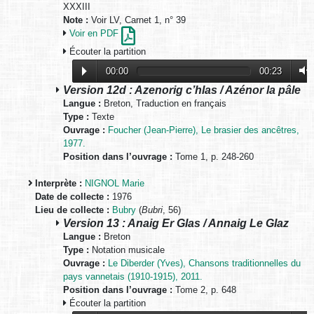
XXXIII
Note :
Voir LV, Carnet 1, n° 39
Voir en PDF
Écouter la partition
00:00
00:23
Version 12d : Azenorig c’hlas / Azénor la pâle
Langue :
Breton, Traduction en français
Type :
Texte
Ouvrage :
Foucher (Jean-Pierre), Le brasier des ancêtres,
1977.
Position dans l’ouvrage :
Tome 1, p. 248-260
Interprète :
NIGNOL Marie
Date de collecte :
1976
Lieu de collecte :
Bubry
(
Bubri
, 56)
Version 13 : Anaig Er Glas / Annaig Le Glaz
Langue :
Breton
Type :
Notation musicale
Ouvrage :
Le Diberder (Yves), Chansons traditionnelles du
pays vannetais (1910-1915), 2011.
Position dans l’ouvrage :
Tome 2, p. 648
Écouter la partition