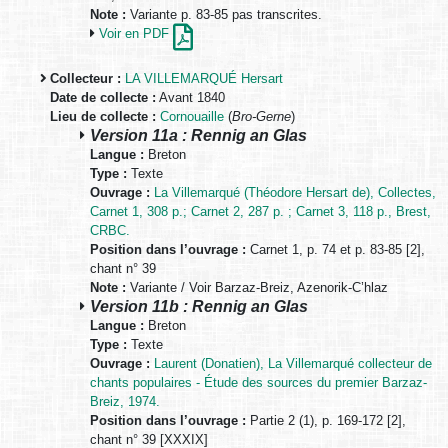
Note :
Variante p. 83-85 pas transcrites.
Voir en PDF
Collecteur :
LA VILLEMARQUÉ Hersart
Date de collecte :
Avant 1840
Lieu de collecte :
Cornouaille
(
Bro-Gerne
)
Version 11a : Rennig an Glas
Langue :
Breton
Type :
Texte
Ouvrage :
La Villemarqué (Théodore Hersart de), Collectes,
Carnet 1, 308 p.; Carnet 2, 287 p. ; Carnet 3, 118 p., Brest,
CRBC.
Position dans l’ouvrage :
Carnet 1, p. 74 et p. 83-85 [2],
chant n° 39
Note :
Variante / Voir Barzaz-Breiz, Azenorik-C’hlaz
Version 11b : Rennig an Glas
Langue :
Breton
Type :
Texte
Ouvrage :
Laurent (Donatien), La Villemarqué collecteur de
chants populaires - Étude des sources du premier Barzaz-
Breiz, 1974.
Position dans l’ouvrage :
Partie 2 (1), p. 169-172 [2],
chant n° 39 [XXXIX]