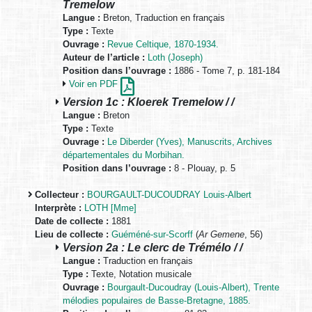
Tremelow
Langue :
Breton, Traduction en français
Type :
Texte
Ouvrage :
Revue Celtique, 1870-1934.
Auteur de l’article :
Loth (Joseph)
Position dans l’ouvrage :
1886 - Tome 7, p. 181-184
Voir en PDF
Version 1c : Kloerek Tremelow / /
Langue :
Breton
Type :
Texte
Ouvrage :
Le Diberder (Yves), Manuscrits, Archives
départementales du Morbihan.
Position dans l’ouvrage :
8 - Plouay, p. 5
Collecteur :
BOURGAULT-DUCOUDRAY Louis-Albert
Interprète :
LOTH [Mme]
Date de collecte :
1881
Lieu de collecte :
Guéméné-sur-Scorff
(
Ar Gemene
, 56)
Version 2a : Le clerc de Trémélo / /
Langue :
Traduction en français
Type :
Texte, Notation musicale
Ouvrage :
Bourgault-Ducoudray (Louis-Albert), Trente
mélodies populaires de Basse-Bretagne, 1885.