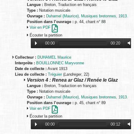
Langue :
Breton, Traduction en français
Type :
Notation musicale
Ouvrage :
Duhamel (Maurice), Musiques bretonnes, 1913.
Position dans l’ouvrage :
p. 44, chant n° 88
Voir en PDF
Écouter la partition
00:00
00:20
Collecteur :
DUHAMEL Maurice
Interprète :
BOUILLONNEC Maryvonne
Date de collecte :
Avant 1913
Lieu de collecte :
Tréguier
(
Landreger
, 22)
Version 4 : Renea ar Glaz / Renée le Glaz
Langue :
Breton, Traduction en français
Type :
Notation musicale
Ouvrage :
Duhamel (Maurice), Musiques bretonnes, 1913.
Position dans l’ouvrage :
p. 45, chant n° 89
Voir en PDF
Écouter la partition
00:00
00:12