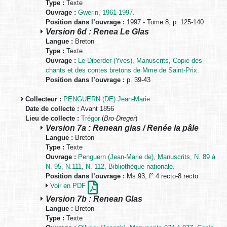
Type :
Texte
Ouvrage :
Gwerin, 1961-1997.
Position dans l’ouvrage :
1997 - Tome 8, p. 125-140
Version 6d : Renea Le Glas
Langue :
Breton
Type :
Texte
Ouvrage :
Le Diberder (Yves), Manuscrits, Copie des
chants et des contes bretons de Mme de Saint-Prix.
Position dans l’ouvrage :
p. 39-43
Collecteur :
PENGUERN (DE) Jean-Marie
Date de collecte :
Avant 1856
Lieu de collecte :
Trégor
(
Bro-Dreger
)
Version 7a : Renean glas / Renée la pâle
Langue :
Breton
Type :
Texte
Ouvrage :
Penguern (Jean-Marie de), Manuscrits, N. 89 à
N. 95, N.111, N. 112, Bibliothèque nationale.
Position dans l’ouvrage :
Ms 93, f° 4 recto-8 recto
Voir en PDF
Version 7b : Renean Glas
Langue :
Breton
Type :
Texte