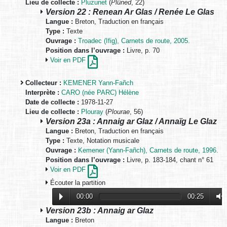
Lieu de collecte :
Pluzunet
(
Plûned
, 22)
Version 22 : Renean Ar Glas / Renée Le Glas
Langue :
Breton, Traduction en français
Type :
Texte
Ouvrage :
Troadec (Ifig), Carnets de route, 2005.
Position dans l’ouvrage :
Livre, p. 70
Voir en PDF
Collecteur :
KEMENER Yann-Fañch
Interprète :
CARO (née PARC) Hélène
Date de collecte :
1978-11-27
Lieu de collecte :
Plouray
(
Plourae
, 56)
Version 23a : Annaig ar Glaz / Annaïg Le Glaz
Langue :
Breton, Traduction en français
Type :
Texte, Notation musicale
Ouvrage :
Kemener (Yann-Fañch), Carnets de route, 1996.
Position dans l’ouvrage :
Livre, p. 183-184, chant n° 61
Voir en PDF
Écouter la partition
00:00
00:25
Version 23b : Annaig ar Glaz
Langue :
Breton