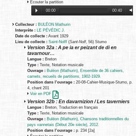
Écouter la partition
00:00
00:40
Collecteur :
BULÉON Mathurin
Interprète :
LE PÉVÉDIC J.
Date de collecte :
Avant 1929
Lieu de collecte :
Saint-Nolff
(
Sant-Nolf
, 56) Stumo
Version 32a : A pe ia er peizant de di en
tavarnour…
Langue :
Breton
Type :
Texte, Notation musicale
Ouvrage :
Buléon (Mathurin), Ensemble de 36 cahiers,
carnets, recueils de partitions, 1902-1929.
Position dans l’ouvrage :
20-08-Cahier-Musique-Stumo, p.
4, chant 201
Voir en PDF
Version 32b : En davarnizion / Les taverniers
Langue :
Breton, Traduction en français
Type :
Texte, Notation musicale
Ouvrage :
Buléon (Mathurin), Chansons traditionnelles du
pays vannetais (Début 20e siècle), 2012.
Position dans l’ouvrage :
p. 234 [2a]