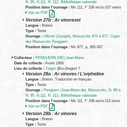
N. 95, N.111, N. 112, Bibliothèque nationale.
Position dans l’ouvrage :
Ms 111, f° 106 recto-107 verso
Voir en PDF
Version 27b : Ar vinorezet
Langue :
Breton
Type :
Texte
Ouvrage :
Ollivier (Joseph), Manuscrits 974 à 977, Copie
des Manuscrits Penguern.
Position dans l’ouvrage :
Ms 977, p. 305-307
Collecteur :
PENGUERN (DE) Jean-Marie
Date de collecte :
Avant 1856
Lieu de collecte :
Trégor
(
Bro-Dreger
) ?
Version 28a : Ar vinores / L’orpheline
Langue :
Breton, Traduction en français
Type :
Texte
Ouvrage :
Penguern (Jean-Marie de), Manuscrits, N. 89 à
N. 95, N.111, N. 112, Bibliothèque nationale.
Position dans l’ouvrage :
Ms 111, f° 108 recto-113 recto
Voir en PDF
Version 28b : Ar vinores
Langue :
Breton
Type :
Texte