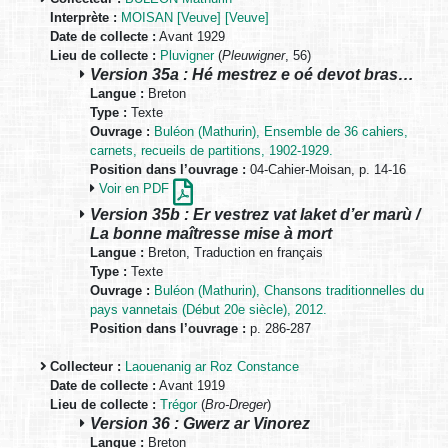
Interprète :
MOISAN [Veuve] [Veuve]
Date de collecte :
Avant 1929
Lieu de collecte :
Pluvigner
(
Pleuwigner
, 56)
Version 35a : Hé mestrez e oé devot bras…
Langue :
Breton
Type :
Texte
Ouvrage :
Buléon (Mathurin), Ensemble de 36 cahiers,
carnets, recueils de partitions, 1902-1929.
Position dans l’ouvrage :
04-Cahier-Moisan, p. 14-16
Voir en PDF
Version 35b : Er vestrez vat laket d’er marù /
La bonne maîtresse mise à mort
Langue :
Breton, Traduction en français
Type :
Texte
Ouvrage :
Buléon (Mathurin), Chansons traditionnelles du
pays vannetais (Début 20e siècle), 2012.
Position dans l’ouvrage :
p. 286-287
Collecteur :
Laouenanig ar Roz Constance
Date de collecte :
Avant 1919
Lieu de collecte :
Trégor
(
Bro-Dreger
)
Version 36 : Gwerz ar Vinorez
Langue :
Breton