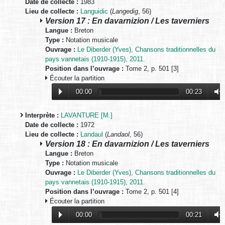
Date de collecte :
1983
Lieu de collecte :
Languidic
(
Langedig
, 56)
Version 17 : En davarnizion / Les taverniers
Langue :
Breton
Type :
Notation musicale
Ouvrage :
Le Diberder (Yves), Chansons traditionnelles du
pays vannetais (1910-1915), 2011.
Position dans l’ouvrage :
Tome 2, p. 501 [3]
Écouter la partition
00:00
00:23
Interprète :
LAVANTURE [M.]
Date de collecte :
1972
Lieu de collecte :
Landaul
(
Landaol
, 56)
Version 18 : En davarnizion / Les taverniers
Langue :
Breton
Type :
Notation musicale
Ouvrage :
Le Diberder (Yves), Chansons traditionnelles du
pays vannetais (1910-1915), 2011.
Position dans l’ouvrage :
Tome 2, p. 501 [4]
Écouter la partition
00:00
00:21