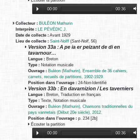
Écouter la partition
00:00
00:36
Collecteur :
BULÉON Mathurin
Interprète :
LE PÉVÉDIC J.
Date de collecte :
Avant 1929
Lieu de collecte :
Saint-Nolff
(
Sant-Nolf
, 56)
Version 33a : A pe ia er peizant de di en
tavarnour…
Langue :
Breton
Type :
Notation musicale
Ouvrage :
Buléon (Mathurin), Ensemble de 36 cahiers,
carnets, recueils de partitions, 1902-1929.
Position dans l’ouvrage :
24-Non-Identifié
Version 33b : En davarnizion / Les taverniers
Langue :
Breton, Traduction en français
Type :
Texte, Notation musicale
Ouvrage :
Buléon (Mathurin), Chansons traditionnelles du
pays vannetais (Début 20e siècle), 2012.
Position dans l’ouvrage :
p. 234 [2b]
Écouter la partition
00:00
00:36