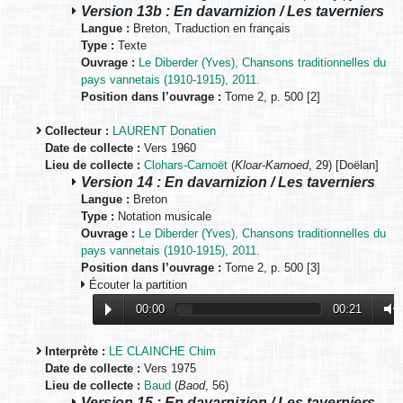
Version 13b : En davarnizion / Les taverniers
Langue :
Breton, Traduction en français
Type :
Texte
Ouvrage :
Le Diberder (Yves), Chansons traditionnelles du
pays vannetais (1910-1915), 2011.
Position dans l’ouvrage :
Tome 2, p. 500 [2]
Collecteur :
LAURENT Donatien
Date de collecte :
Vers 1960
Lieu de collecte :
Clohars-Carnoët
(
Kloar-Karnoed
, 29) [Doëlan]
Version 14 : En davarnizion / Les taverniers
Langue :
Breton
Type :
Notation musicale
Ouvrage :
Le Diberder (Yves), Chansons traditionnelles du
pays vannetais (1910-1915), 2011.
Position dans l’ouvrage :
Tome 2, p. 500 [3]
Écouter la partition
00:00
00:21
Interprète :
LE CLAINCHE Chim
Date de collecte :
Vers 1975
Lieu de collecte :
Baud
(
Baod
, 56)
Version 15 : En davarnizion / Les taverniers