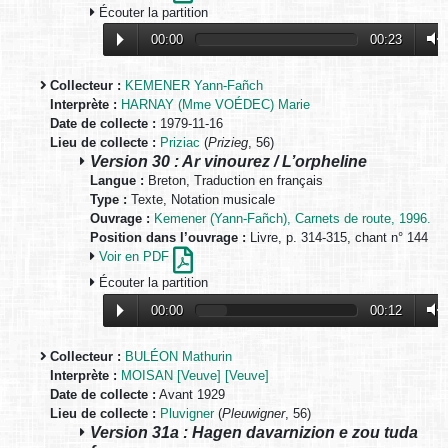
Écouter la partition
00:00
00:23
Collecteur :
KEMENER Yann-Fañch
Interprète :
HARNAY (Mme VOÉDEC) Marie
Date de collecte :
1979-11-16
Lieu de collecte :
Priziac
(
Prizieg
, 56)
Version 30 : Ar vinourez / L’orpheline
Langue :
Breton, Traduction en français
Type :
Texte, Notation musicale
Ouvrage :
Kemener (Yann-Fañch), Carnets de route, 1996.
Position dans l’ouvrage :
Livre, p. 314-315, chant n° 144
Voir en PDF
Écouter la partition
00:00
00:12
Collecteur :
BULÉON Mathurin
Interprète :
MOISAN [Veuve] [Veuve]
Date de collecte :
Avant 1929
Lieu de collecte :
Pluvigner
(
Pleuwigner
, 56)
Version 31a : Hagen davarnizion e zou tuda