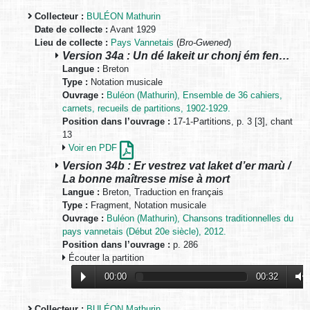
Collecteur :
BULÉON Mathurin
Date de collecte :
Avant 1929
Lieu de collecte :
Pays Vannetais
(
Bro-Gwened
)
Version 34a : Un dé lakeit ur chonj ém fen…
Langue :
Breton
Type :
Notation musicale
Ouvrage :
Buléon (Mathurin), Ensemble de 36 cahiers,
carnets, recueils de partitions, 1902-1929.
Position dans l’ouvrage :
17-1-Partitions, p. 3 [3], chant
13
Voir en PDF
Version 34b : Er vestrez vat laket d’er marù /
La bonne maîtresse mise à mort
Langue :
Breton, Traduction en français
Type :
Fragment, Notation musicale
Ouvrage :
Buléon (Mathurin), Chansons traditionnelles du
pays vannetais (Début 20e siècle), 2012.
Position dans l’ouvrage :
p. 286
Écouter la partition
00:00
00:32
Collecteur :
BULÉON Mathurin