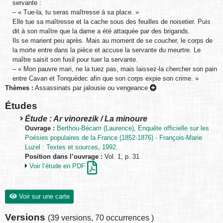
servante :
– « Tue-la, tu seras maîtresse à sa place. »
Elle tue sa maîtresse et la cache sous des feuilles de noisetier. Puis
dit à son maître que la dame a été attaquée par des brigands.
Ils se marient peu après. Mais au moment de se coucher, le corps de
la morte entre dans la pièce et accuse la servante du meurtre. Le
maître saisit son fusil pour tuer la servante.
– « Mon pauvre mari, ne la tuez pas, mais laissez-la chercher son pain
entre Cavan et Tonquédec afin que son corps expie son crime. »
Thèmes :
Assassinats par jalousie ou vengeance
Études
Étude : Ar vinorezik / La minoure
Ouvrage :
Berthou-Bécam (Laurence), Enquête officielle sur les
Poésies populaires de la France (1852-1876) - François-Marie
Luzel : Textes et sources, 1992.
Position dans l’ouvrage :
Vol. 1, p. 31
Voir l’étude en PDF
Voir sur une carte
Versions
(
39 versions
,
70 occurrences
)