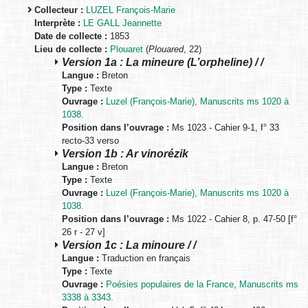
Collecteur :
LUZEL François-Marie
Interprète :
LE GALL Jeannette
Date de collecte :
1853
Lieu de collecte :
Plouaret
(
Plouared
, 22)
Version 1a : La mineure (L’orpheline) / /
Langue :
Breton
Type :
Texte
Ouvrage :
Luzel (François-Marie), Manuscrits ms 1020 à
1038.
Position dans l’ouvrage :
Ms 1023 - Cahier 9-1, f° 33
recto-33 verso
Version 1b : Ar vinorézik
Langue :
Breton
Type :
Texte
Ouvrage :
Luzel (François-Marie), Manuscrits ms 1020 à
1038.
Position dans l’ouvrage :
Ms 1022 - Cahier 8, p. 47-50 [f°
26 r - 27 v]
Version 1c : La minoure / /
Langue :
Traduction en français
Type :
Texte
Ouvrage :
Poésies populaires de la France, Manuscrits ms
3338 à 3343.