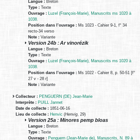
Langue :
Breton
Type :
Texte
Ouvrage :
Luzel (François-Marie), Manuscrits ms 1020 à
1038.
Position dans l’ouvrage :
Ms 1023 - Cahier 9-1, f° 34
recto-34 verso
Note :
Variante
Version 24b : Ar vinorézik
Langue :
Breton
Type :
Texte
Ouvrage :
Luzel (François-Marie), Manuscrits ms 1020 à
1038.
Position dans l’ouvrage :
Ms 1022 - Cahier 8, p. 50-51 [f°
27 v - 28 r]
Note :
Variante
Collecteur :
PENGUERN (DE) Jean-Marie
Interprète :
PUILL Jannet
Date de collecte :
1851-06-16
Lieu de collecte :
Henvic
(
Henvig
, 29)
Version 25a : Minores pemp bloas
Langue :
Breton
Type :
Texte
Ouvrage :
Penguern (Jean-Marie de), Manuscrits, N. 89 à