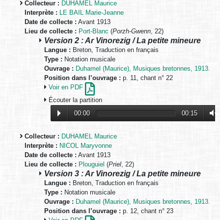
Collecteur :
DUHAMEL Maurice
Interprète :
LE BAIL Marie-Jeanne
Date de collecte :
Avant 1913
Lieu de collecte :
Port-Blanc
(
Porzh-Gwenn
, 22)
Version 2 : Ar Vinorezig / La petite mineure
Langue :
Breton, Traduction en français
Type :
Notation musicale
Ouvrage :
Duhamel (Maurice), Musiques bretonnes, 1913.
Position dans l’ouvrage :
p. 11, chant n° 22
Voir en PDF
Écouter la partition
00:00
00:15
Collecteur :
DUHAMEL Maurice
Interprète :
NICOL Maryvonne
Date de collecte :
Avant 1913
Lieu de collecte :
Plouguiel
(
Priel
, 22)
Version 3 : Ar Vinorezig / La petite mineure
Langue :
Breton, Traduction en français
Type :
Notation musicale
Ouvrage :
Duhamel (Maurice), Musiques bretonnes, 1913.
Position dans l’ouvrage :
p. 12, chant n° 23