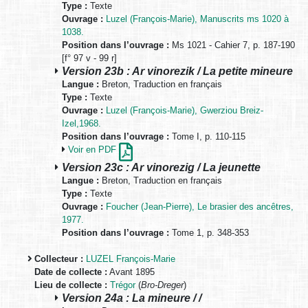
Type :
Texte
Ouvrage :
Luzel (François-Marie), Manuscrits ms 1020 à
1038.
Position dans l’ouvrage :
Ms 1021 - Cahier 7, p. 187-190
[f° 97 v - 99 r]
Version 23b : Ar vinorezik / La petite mineure
Langue :
Breton, Traduction en français
Type :
Texte
Ouvrage :
Luzel (François-Marie), Gwerziou Breiz-
Izel,1968.
Position dans l’ouvrage :
Tome I, p. 110-115
Voir en PDF
Version 23c : Ar vinorezig / La jeunette
Langue :
Breton, Traduction en français
Type :
Texte
Ouvrage :
Foucher (Jean-Pierre), Le brasier des ancêtres,
1977.
Position dans l’ouvrage :
Tome 1, p. 348-353
Collecteur :
LUZEL François-Marie
Date de collecte :
Avant 1895
Lieu de collecte :
Trégor
(
Bro-Dreger
)
Version 24a : La mineure / /