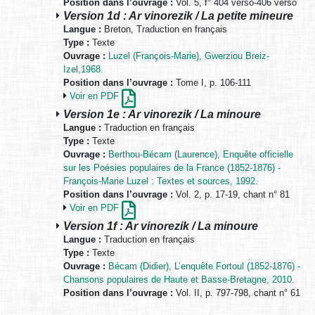
Position dans l’ouvrage :
Vol. 5, f° 404 verso-406 verso
Version 1d : Ar vinorezik / La petite mineure
Langue :
Breton, Traduction en français
Type :
Texte
Ouvrage :
Luzel (François-Marie), Gwerziou Breiz-
Izel,1968.
Position dans l’ouvrage :
Tome I, p. 106-111
Voir en PDF
Version 1e : Ar vinorezik / La minoure
Langue :
Traduction en français
Type :
Texte
Ouvrage :
Berthou-Bécam (Laurence), Enquête officielle
sur les Poésies populaires de la France (1852-1876) -
François-Marie Luzel : Textes et sources, 1992.
Position dans l’ouvrage :
Vol. 2, p. 17-19, chant n° 81
Voir en PDF
Version 1f : Ar vinorezik / La minoure
Langue :
Traduction en français
Type :
Texte
Ouvrage :
Bécam (Didier), L’enquête Fortoul (1852-1876) -
Chansons populaires de Haute et Basse-Bretagne, 2010.
Position dans l’ouvrage :
Vol. II, p. 797-798, chant n° 61