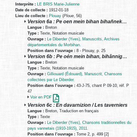
Interprète :
LE BRIS Marie-Julienne
Date de collecte :
1912-01-18
Lieu de collecte :
Plouay
(
Ploue
, 56)
Version 6a : Pe oen mein bihan bihañnek…
Langue :
Breton
Type :
Texte, Notation musicale
Ouvrage :
Le Diberder (Yves), Manuscrits, Archives
départementales du Morbihan.
Position dans l’ouvrage :
8 - Plouay, p. 25
Version 6b : Pe oén mein bihan, bihânnig…
Langue :
Breton
Type :
Texte, Notation musicale
Ouvrage :
Gilliouard (Édouard), Manuscrit, Chansons
collectées par Le Diberder.
Position dans l’ouvrage :
43-J-75, chant P 09-10, réf. P
47
Voir en PDF
Version 6c : En davarnizion / Les taverniers
Langue :
Breton, Traduction en français
Type :
Texte
Ouvrage :
Le Diberder (Yves), Chansons traditionnelles du
pays vannetais (1910-1915), 2011.
Position dans l’ouvrage :
Tome 2, p. 499 [2]