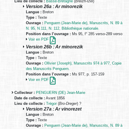
Lieu de collecte :
Basse-Bretagne
(
Breizh-Izel
)
Version 26a : Ar minorezik
Langue :
Breton
Type :
Texte
Ouvrage :
Penguern (Jean-Marie de), Manuscrits, N. 89 à
N. 95, N.111, N. 112, Bibliothèque nationale.
Position dans l’ouvrage :
Ms 95, f° 285 verso-289 verso
Voir en PDF
Version 26b : Ar minorezik
Langue :
Breton
Type :
Texte
Ouvrage :
Ollivier (Joseph), Manuscrits 974 à 977, Copie
des Manuscrits Penguern.
Position dans l’ouvrage :
Ms 977, p. 157-159
Voir en PDF
Collecteur :
PENGUERN (DE) Jean-Marie
Date de collecte :
Avant 1856
Lieu de collecte :
Trégor
(
Bro-Dreger
) ?
Version 27a : Ar vinorezet
Langue :
Breton
Type :
Texte
Ouvrage :
Penguern (Jean-Marie de), Manuscrits, N. 89 à