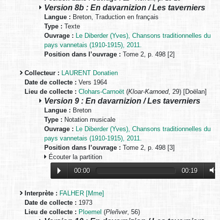
Version 8b : En davarnizion / Les taverniers
Langue :
Breton, Traduction en français
Type :
Texte
Ouvrage :
Le Diberder (Yves), Chansons traditionnelles du
pays vannetais (1910-1915), 2011.
Position dans l’ouvrage :
Tome 2, p. 498 [2]
Collecteur :
LAURENT Donatien
Date de collecte :
Vers 1964
Lieu de collecte :
Clohars-Carnoët
(
Kloar-Karnoed
, 29) [Doëlan]
Version 9 : En davarnizion / Les taverniers
Langue :
Breton
Type :
Notation musicale
Ouvrage :
Le Diberder (Yves), Chansons traditionnelles du
pays vannetais (1910-1915), 2011.
Position dans l’ouvrage :
Tome 2, p. 498 [3]
Écouter la partition
00:00
00:19
Interprète :
FALHER [Mme]
Date de collecte :
1973
Lieu de collecte :
Ploemel
(
Pleñver
, 56)