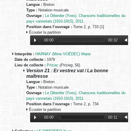
Langue :
Breton
Type :
Notation musicale
Ouvrage :
Le Diberder (Yves), Chansons traditionnelles du
pays vannetais (1910-1915), 2011.
Position dans l’ouvrage :
Tome 2, p. 733 [1]
Écouter la partition
00:00
00:32
Interprète :
HARNAY (Mme VOÉDEC) Marie
Date de collecte :
1979
Lieu de collecte :
Priziac
(
Prizieg
, 56)
Version 21 : Er vestrez vat / La bonne
maîtresse
Langue :
Breton
Type :
Notation musicale
Ouvrage :
Le Diberder (Yves), Chansons traditionnelles du
pays vannetais (1910-1915), 2011.
Position dans l’ouvrage :
Tome 2, p. 734
Écouter la partition
00:00
00:11