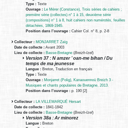
Type :
Texte
Ouvrage :
Le Mérer (Constance), Trois séries de cahiers ;
première série (collectes) n° 1 à 15, deuxième série
(compositions) n° 1 à 8, huit cahiers non numérotés, feuilles
détachées, 1869-1945.
Position dans l’ouvrage :
Cahier Col. n° 8, p. 2-8
Collecteur :
MONJARRET Zaïg
Date de collecte :
Avant 2003
Lieu de collecte :
Basse-Bretagne
(
Breizh-Izel
)
Version 37 : N amzer ’ oan-me bihan / Du
temps de ma jeunesse
Langue :
Breton, Traduction en français
Type :
Texte
Ouvrage :
Monjarret (Polig), Kanaouennoù Breizh 3 -
Musiques et chants populaires de Bretagne, 2013.
Position dans l’ouvrage :
p. 190 [2]
Collecteur :
LA VILLEMARQUÉ Hersart
Date de collecte :
1841-1842
Lieu de collecte :
Basse-Bretagne
(
Breizh-Izel
)
Version 38a : Ar minorez
Langue :
Breton