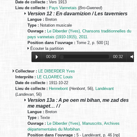
Date de collecte :
Vers 1913
Lieu de collecte :
Pays Vannetais
(
Bro-Gwened
)
Version 12 : En davarnizion / Les taverniers
Langue :
Breton
Type :
Notation musicale
Ouvrage :
Le Diberder (Yves), Chansons traditionnelles du
pays vannetais (1910-1915), 2011.
Position dans l’ouvrage :
Tome 2, p. 500 [1]
Écouter la partition
00:00
00:32
Collecteur :
LE DIBERDER Yves
Interprète :
LE CLOAREC Louis
Date de collecte :
1911-10-22
Lieu de collecte :
Hennebont
(
Henbont
, 56),
Landévant
(
Landevan
, 56)
Version 13a : A pe oen mi bihan, me zad des
me maget… / /
Langue :
Breton
Type :
Texte
Ouvrage :
Le Diberder (Yves), Manuscrits, Archives
départementales du Morbihan.
Position dans l’ouvrage :
5 - Landévant, p. 46 [np]