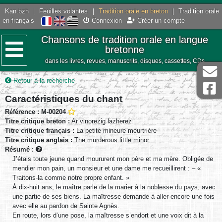
Kan.bzh
|
Feuilles volantes
|
Tradition orale en breton
|
Tradition orale
en français
Connexion
Créer un compte
Chansons de tradition orale en langue
bretonne
dans les livres, revues, manuscrits, disques, cassettes, CDs
Menu
Retour à la recherche
Caractéristiques du chant
Référence : M-00204
Titre critique breton :
Ar vinorezig lazherez
Titre critique français :
La petite mineure meurtrière
Titre critique anglais :
The murderous little minor
Résumé :
J’étais toute jeune quand moururent mon père et ma mère. Obligée de
mendier mon pain, un monsieur et une dame me recueillirent : – «
Traitons-la comme notre propre enfant. »
À dix-huit ans, le maître parle de la marier à la noblesse du pays, avec
une partie de ses biens. La maîtresse demande à aller encore une fois
avec elle au pardon de Sainte Agnès.
En route, lors d’une pose, la maîtresse s’endort et une voix dit à la