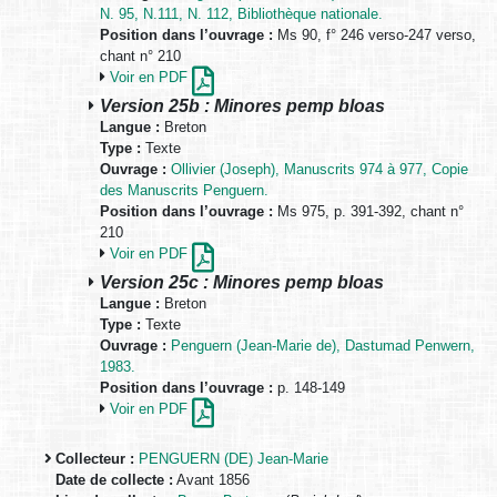
N. 95, N.111, N. 112, Bibliothèque nationale.
Position dans l’ouvrage :
Ms 90, f° 246 verso-247 verso,
chant n° 210
Voir en PDF
Version 25b : Minores pemp bloas
Langue :
Breton
Type :
Texte
Ouvrage :
Ollivier (Joseph), Manuscrits 974 à 977, Copie
des Manuscrits Penguern.
Position dans l’ouvrage :
Ms 975, p. 391-392, chant n°
210
Voir en PDF
Version 25c : Minores pemp bloas
Langue :
Breton
Type :
Texte
Ouvrage :
Penguern (Jean-Marie de), Dastumad Penwern,
1983.
Position dans l’ouvrage :
p. 148-149
Voir en PDF
Collecteur :
PENGUERN (DE) Jean-Marie
Date de collecte :
Avant 1856