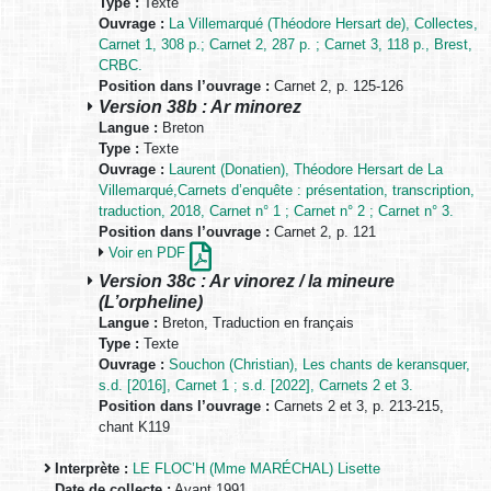
Type :
Texte
Ouvrage :
La Villemarqué (Théodore Hersart de), Collectes,
Carnet 1, 308 p.; Carnet 2, 287 p. ; Carnet 3, 118 p., Brest,
CRBC.
Position dans l’ouvrage :
Carnet 2, p. 125-126
Version 38b : Ar minorez
Langue :
Breton
Type :
Texte
Ouvrage :
Laurent (Donatien), Théodore Hersart de La
Villemarqué,Carnets d’enquête : présentation, transcription,
traduction, 2018, Carnet n° 1 ; Carnet n° 2 ; Carnet n° 3.
Position dans l’ouvrage :
Carnet 2, p. 121
Voir en PDF
Version 38c : Ar vinorez / la mineure
(L’orpheline)
Langue :
Breton, Traduction en français
Type :
Texte
Ouvrage :
Souchon (Christian), Les chants de keransquer,
s.d. [2016], Carnet 1 ; s.d. [2022], Carnets 2 et 3.
Position dans l’ouvrage :
Carnets 2 et 3, p. 213-215,
chant K119
Interprète :
LE FLOC’H (Mme MARÉCHAL) Lisette
Date de collecte :
Avant 1991