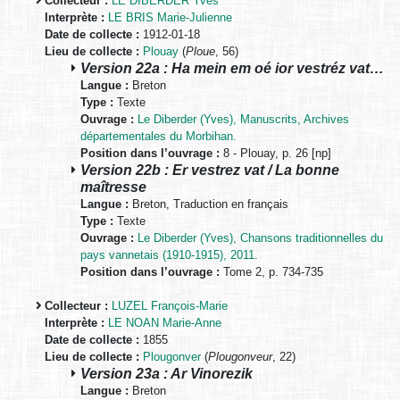
Collecteur :
LE DIBERDER Yves
Interprète :
LE BRIS Marie-Julienne
Date de collecte :
1912-01-18
Lieu de collecte :
Plouay
(
Ploue
, 56)
Version 22a : Ha mein em oé ior vestréz vat…
Langue :
Breton
Type :
Texte
Ouvrage :
Le Diberder (Yves), Manuscrits, Archives
départementales du Morbihan.
Position dans l’ouvrage :
8 - Plouay, p. 26 [np]
Version 22b : Er vestrez vat / La bonne
maîtresse
Langue :
Breton, Traduction en français
Type :
Texte
Ouvrage :
Le Diberder (Yves), Chansons traditionnelles du
pays vannetais (1910-1915), 2011.
Position dans l’ouvrage :
Tome 2, p. 734-735
Collecteur :
LUZEL François-Marie
Interprète :
LE NOAN Marie-Anne
Date de collecte :
1855
Lieu de collecte :
Plougonver
(
Plougonveur
, 22)
Version 23a : Ar Vinorezik
Langue :
Breton