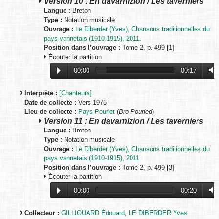
Version 10 : En davarnizion / Les taverniers
Langue :
Breton
Type :
Notation musicale
Ouvrage :
Le Diberder (Yves), Chansons traditionnelles du
pays vannetais (1910-1915), 2011.
Position dans l’ouvrage :
Tome 2, p. 499 [1]
Écouter la partition
00:00
00:17
Interprète :
[Chanteurs]
Date de collecte :
Vers 1975
Lieu de collecte :
Pays Pourlet
(
Bro-Pourled
)
Version 11 : En davarnizion / Les taverniers
Langue :
Breton
Type :
Notation musicale
Ouvrage :
Le Diberder (Yves), Chansons traditionnelles du
pays vannetais (1910-1915), 2011.
Position dans l’ouvrage :
Tome 2, p. 499 [3]
Écouter la partition
00:00
00:20
Collecteur :
GILLIOUARD Édouard
,
LE DIBERDER Yves