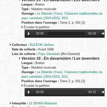
Langue :
Breton
Type :
Notation musicale
Ouvrage :
Le Diberder (Yves), Chansons traditionnelles du
pays vannetais (1910-1915), 2011.
Position dans l’ouvrage :
Tome 2, p. 501 [1]
Écouter la partition
00:00
00:29
Collecteur :
BULÉON Jérôme
Date de collecte :
Avant 1946
Lieu de collecte :
Pays Vannetais
(
Bro-Gwened
)
Version 16 : En davarnizion / Les taverniers
Langue :
Breton
Type :
Notation musicale
Ouvrage :
Le Diberder (Yves), Chansons traditionnelles du
pays vannetais (1910-1915), 2011.
Position dans l’ouvrage :
Tome 2, p. 501 [2]
Écouter la partition
00:00
00:23
Interprète :
LE BIHAN Marianne