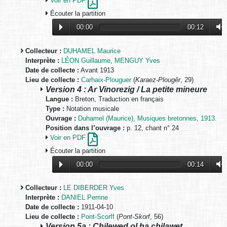
Voir en PDF
Écouter la partition
00:00
00:12
Collecteur :
DUHAMEL Maurice
Interprète :
LÉON Guillaume
,
MENGUY Yves
Date de collecte :
Avant 1913
Lieu de collecte :
Carhaix-Plouguer
(
Karaez-Plougêr
, 29)
Version 4 : Ar Vinorezig / La petite mineure
Langue :
Breton, Traduction en français
Type :
Notation musicale
Ouvrage :
Duhamel (Maurice), Musiques bretonnes, 1913.
Position dans l’ouvrage :
p. 12, chant n° 24
Voir en PDF
Écouter la partition
00:00
00:14
Collecteur :
LE DIBERDER Yves
Interprète :
DANIEL Perrine
Date de collecte :
1911-04-10
Lieu de collecte :
Pont-Scorff
(
Pont-Skorf
, 56)
Version 5a : Chilewed ol ha chilawet…