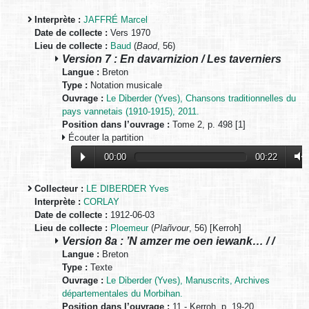
Interprète :
JAFFRÉ Marcel
Date de collecte :
Vers 1970
Lieu de collecte :
Baud
(
Baod
, 56)
Version 7 : En davarnizion / Les taverniers
Langue :
Breton
Type :
Notation musicale
Ouvrage :
Le Diberder (Yves), Chansons traditionnelles du
pays vannetais (1910-1915), 2011.
Position dans l’ouvrage :
Tome 2, p. 498 [1]
Écouter la partition
00:00
00:22
Collecteur :
LE DIBERDER Yves
Interprète :
CORLAY
Date de collecte :
1912-06-03
Lieu de collecte :
Ploemeur
(
Plañvour
, 56) [Kerroh]
Version 8a : ’N amzer me oen iewank… / /
Langue :
Breton
Type :
Texte
Ouvrage :
Le Diberder (Yves), Manuscrits, Archives
départementales du Morbihan.
Position dans l’ouvrage :
11 - Kerroh, p. 19-20