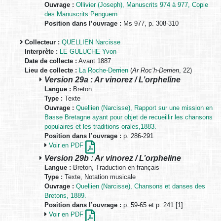
Ouvrage :
Ollivier (Joseph), Manuscrits 974 à 977, Copie
des Manuscrits Penguern.
Position dans l’ouvrage :
Ms 977, p. 308-310
Collecteur :
QUELLIEN Narcisse
Interprète :
LE GULUCHE Yvon
Date de collecte :
Avant 1887
Lieu de collecte :
La Roche-Derrien
(
Ar Roc’h-Derrien
, 22)
Version 29a : Ar vinorez / L’orpheline
Langue :
Breton
Type :
Texte
Ouvrage :
Quellien (Narcisse), Rapport sur une mission en
Basse Bretagne ayant pour objet de recueillir les chansons
populaires et les traditions orales,1883.
Position dans l’ouvrage :
p. 286-291
Voir en PDF
Version 29b : Ar vinorez / L’orpheline
Langue :
Breton, Traduction en français
Type :
Texte, Notation musicale
Ouvrage :
Quellien (Narcisse), Chansons et danses des
Bretons, 1889.
Position dans l’ouvrage :
p. 59-65 et p. 241 [1]
Voir en PDF