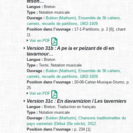
feson…
Langue :
Breton
Type :
Notation musicale
Ouvrage :
Buléon (Mathurin), Ensemble de 36 cahiers,
carnets, recueils de partitions, 1902-1929.
Position dans l’ouvrage :
17-1-Partitions, p. 2 [6], chant
11
Voir en PDF
Version 31b : A pe ia er peizant de di en
tavarnour…
Langue :
Breton
Type :
Texte, Notation musicale
Ouvrage :
Buléon (Mathurin), Ensemble de 36 cahiers,
carnets, recueils de partitions, 1902-1929.
Position dans l’ouvrage :
20-08-Cahier-Musique-Stumo, p.
25
Voir en PDF
Version 31c : En davarnizion / Les taverniers
Langue :
Breton, Traduction en français
Type :
Notation musicale
Ouvrage :
Buléon (Mathurin), Chansons traditionnelles du
pays vannetais (Début 20e siècle), 2012.
Position dans l’ouvrage :
p. 234 [1]