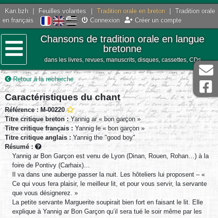
Kan.bzh
|
Feuilles volantes
|
Tradition orale en breton
|
Tradition orale
en français
Connexion
Créer un compte
Chansons de tradition orale en langue
bretonne
dans les livres, revues, manuscrits, disques, cassettes, CDs
Menu
Retour à la recherche
Caractéristiques du chant
Référence : M-00220
Titre critique breton :
Yannig ar « bon garçon »
Titre critique français :
Yannig le « bon garçon »
Titre critique anglais :
Yannig the "good boy"
Résumé :
Yannig ar Bon Garçon est venu de Lyon (Dinan, Rouen, Rohan…) à la
foire de Pontivy (Carhaix)…
Il va dans une auberge passer la nuit. Les hôteliers lui proposent – «
Ce qui vous fera plaisir, le meilleur lit, et pour vous servir, la servante
que vous désignerez. »
La petite servante Marguerite soupirait bien fort en faisant le lit. Elle
explique à Yannig ar Bon Garçon qu’il sera tué le soir même par les