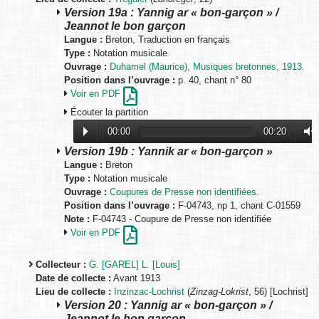
Version 19a : Yannig ar « bon-garçon » /
Jeannot le bon garçon
Langue :
Breton, Traduction en français
Type :
Notation musicale
Ouvrage :
Duhamel (Maurice), Musiques bretonnes, 1913.
Position dans l’ouvrage :
p. 40, chant n° 80
Voir en PDF
Écouter la partition
00:00
00:20
Version 19b : Yannik ar « bon-garçon »
Langue :
Breton
Type :
Notation musicale
Ouvrage :
Coupures de Presse non identifiées.
Position dans l’ouvrage :
F-04743, np 1, chant C-01559
Note :
F-04743 - Coupure de Presse non identifiée
Voir en PDF
Collecteur :
G. [GAREL] L. [Louis]
Date de collecte :
Avant 1913
Lieu de collecte :
Inzinzac-Lochrist
(
Zinzag-Lokrist
, 56) [Lochrist]
Version 20 : Yannig ar « bon-garçon » /
Jeannot le bon garçon