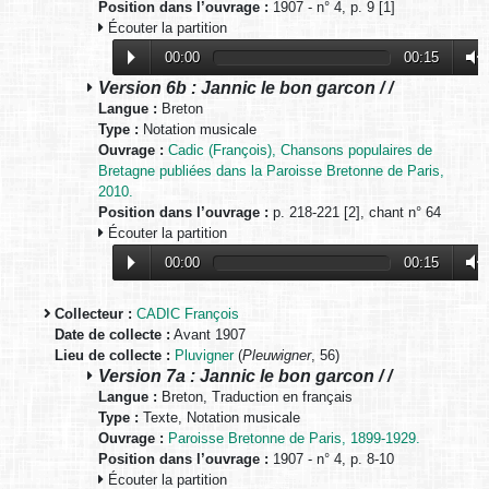
Position dans l’ouvrage :
1907 - n° 4, p. 9 [1]
Écouter la partition
00:00
00:15
Version 6b : Jannic le bon garcon / /
Langue :
Breton
Type :
Notation musicale
Ouvrage :
Cadic (François), Chansons populaires de
Bretagne publiées dans la Paroisse Bretonne de Paris,
2010.
Position dans l’ouvrage :
p. 218-221 [2], chant n° 64
Écouter la partition
00:00
00:15
Collecteur :
CADIC François
Date de collecte :
Avant 1907
Lieu de collecte :
Pluvigner
(
Pleuwigner
, 56)
Version 7a : Jannic le bon garcon / /
Langue :
Breton, Traduction en français
Type :
Texte, Notation musicale
Ouvrage :
Paroisse Bretonne de Paris, 1899-1929.
Position dans l’ouvrage :
1907 - n° 4, p. 8-10
Écouter la partition