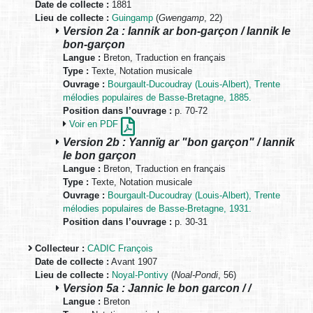
Date de collecte :
1881
Lieu de collecte :
Guingamp
(
Gwengamp
, 22)
Version 2a : Iannik ar bon-garçon / Iannik le
bon-garçon
Langue :
Breton, Traduction en français
Type :
Texte, Notation musicale
Ouvrage :
Bourgault-Ducoudray (Louis-Albert), Trente
mélodies populaires de Basse-Bretagne, 1885.
Position dans l’ouvrage :
p. 70-72
Voir en PDF
Version 2b : Yannïg ar "bon garçon" / Iannik
le bon garçon
Langue :
Breton, Traduction en français
Type :
Texte, Notation musicale
Ouvrage :
Bourgault-Ducoudray (Louis-Albert), Trente
mélodies populaires de Basse-Bretagne, 1931.
Position dans l’ouvrage :
p. 30-31
Collecteur :
CADIC François
Date de collecte :
Avant 1907
Lieu de collecte :
Noyal-Pontivy
(
Noal-Pondi
, 56)
Version 5a : Jannic le bon garcon / /
Langue :
Breton