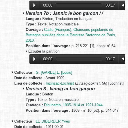
00:00
00:17
Version 7b : Jannic le bon garcon / /
Langue :
Breton, Traduction en français
Type :
Texte, Notation musicale
Ouvrage :
Cadic (François), Chansons populaires de
Bretagne publiées dans la Paroisse Bretonne de Paris,
2010.
Position dans l’ouvrage :
p. 218-221 [1], chant n° 64
Écouter la partition
00:00
00:17
Collecteur :
G. [GAREL] L. [Louis]
Date de collecte :
Avant 1909
Lieu de collecte :
Inzinzac-Lochrist
(
Zinzag-Lokrist
, 56) [Lochrist]
Version 8 : Iannig ar bon garçon
Langue :
Breton
Type :
Texte, Notation musicale
Ouvrage :
Dihunamb, 1905-1914 et 1921-1944.
Position dans l’ouvrage :
1909 - n° 10 [52], p. 344-347
Collecteur :
LE DIBERDER Yves
Date de collecte :
1911-09-01