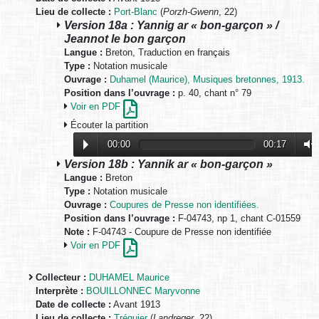
Lieu de collecte :
Port-Blanc
(
Porzh-Gwenn
, 22)
Version 18a : Yannig ar « bon-garçon » /
Jeannot le bon garçon
Langue :
Breton, Traduction en français
Type :
Notation musicale
Ouvrage :
Duhamel (Maurice), Musiques bretonnes, 1913.
Position dans l’ouvrage :
p. 40, chant n° 79
Voir en PDF
Écouter la partition
00:00
00:17
Version 18b : Yannik ar « bon-garçon »
Langue :
Breton
Type :
Notation musicale
Ouvrage :
Coupures de Presse non identifiées.
Position dans l’ouvrage :
F-04743, np 1, chant C-01559
Note :
F-04743 - Coupure de Presse non identifiée
Voir en PDF
Collecteur :
DUHAMEL Maurice
Interprète :
BOUILLONNEC Maryvonne
Date de collecte :
Avant 1913
Lieu de collecte :
Tréguier
(
Landreger
, 22)