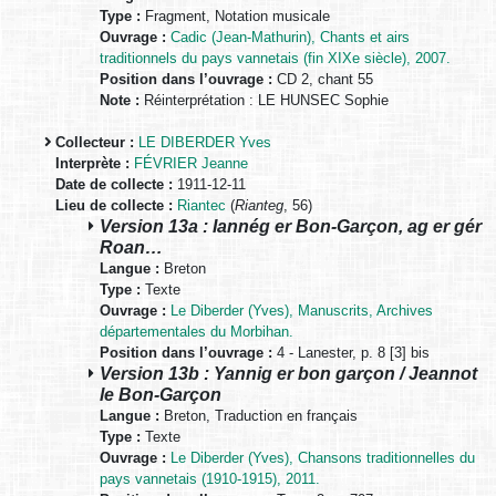
Type :
Fragment, Notation musicale
Ouvrage :
Cadic (Jean-Mathurin), Chants et airs
traditionnels du pays vannetais (fin XIXe siècle), 2007.
Position dans l’ouvrage :
CD 2, chant 55
Note :
Réinterprétation : LE HUNSEC Sophie
Collecteur :
LE DIBERDER Yves
Interprète :
FÉVRIER Jeanne
Date de collecte :
1911-12-11
Lieu de collecte :
Riantec
(
Rianteg
, 56)
Version 13a : Iannég er Bon-Garçon, ag er gér
Roan…
Langue :
Breton
Type :
Texte
Ouvrage :
Le Diberder (Yves), Manuscrits, Archives
départementales du Morbihan.
Position dans l’ouvrage :
4 - Lanester, p. 8 [3] bis
Version 13b : Yannig er bon garçon / Jeannot
le Bon-Garçon
Langue :
Breton, Traduction en français
Type :
Texte
Ouvrage :
Le Diberder (Yves), Chansons traditionnelles du
pays vannetais (1910-1915), 2011.