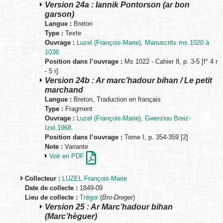
Version 24a : Iannik Pontorson (ar bon
garson)
Langue :
Breton
Type :
Texte
Ouvrage :
Luzel (François-Marie), Manuscrits ms 1020 à
1038.
Position dans l’ouvrage :
Ms 1022 - Cahier 8, p. 3-5 [f° 4 r
- 5 r]
Version 24b : Ar marc’hadour bihan / Le petit
marchand
Langue :
Breton, Traduction en français
Type :
Fragment
Ouvrage :
Luzel (François-Marie), Gwerziou Breiz-
Izel,1968.
Position dans l’ouvrage :
Tome I, p. 354-359 [2]
Note :
Variante
Voir en PDF
Collecteur :
LUZEL François-Marie
Date de collecte :
1849-09
Lieu de collecte :
Trégor
(
Bro-Dreger
)
Version 25 : Ar Marc’hadour bihan
(Marc’hèguer)