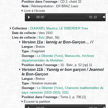
Position dans l’ouvrage :
CD 2, chant 32
Note :
Réinterprétation : ER BRAZ Loeiz
Livre à l’écoute
00:00
01:10
Collecteur :
DUHAMEL Maurice
,
LE DIBERDER Yves
Date de collecte :
Vers 1910
Lieu de collecte :
Belz
(
Belz
, 56)
Version 11a : Iannig ar Bon-Garçon… / /
Langue :
Breton
Type :
Fragment
Ouvrage :
Le Diberder (Yves), Manuscrits, Archives
départementales du Morbihan.
Position dans l’ouvrage :
10 - Belz, p. 52 [np] 11
Version 11b : Yannig er bon garçon / Jeannot
le Bon-Garçon
Langue :
Breton
Type :
Notation musicale
Ouvrage :
Le Diberder (Yves), Chansons traditionnelles du
pays vannetais (1910-1915), 2011.
Position dans l’ouvrage :
Tome 2, p. 706 [1]
Écouter la partition