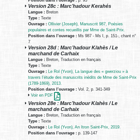
Position dans l’ouvrage :
p. 93
Version 28c : Marc’hadour Kerahés
Langue :
Breton
Type :
Texte
Ouvrage :
Ollivier (Joseph), Manuscrit 987, Poésies
populaires et contes recueillis par Mme de Saint-Prix.
Position dans l’ouvrage :
Ms 987 - Ms I, p. 151-, chant n°
7
Version 28d : Marc’hadour K/ahès / Le
marchand de Carhaix
Langue :
Breton, Traduction en français
Type :
Texte
Ouvrage :
Le Rol (Yvon), La langue des « gwerziou » à
travers l’étude des manuscrits inédits de Mme de Saint-Prix
(1789-1869), 2013.
Position dans l’ouvrage :
Vol. 2, p. 341-349
Voir en PDF
Version 28e : Marc’hadour K/ahès / Le
marchand de Carhaix
Langue :
Breton, Traduction en français
Type :
Texte
Ouvrage :
Le Rol (Yvon), An Itron Saint-Prix, 2019.
Position dans l’ouvrage :
p. 139-147