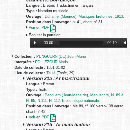
Langue :
Breton, Traduction en français
Type :
Notation musicale
Ouvrage :
Duhamel (Maurice), Musiques bretonnes, 1913.
Position dans l’ouvrage :
p. 41, chant n° 81
Voir en PDF
Écouter la partition
00:00
00:19
Collecteur :
PENGUERN (DE) Jean-Marie
Interprète :
FOLLEZOUR Moris
Date de collecte :
1851-01-02
Lieu de collecte :
Taulé
(
Taole
, 29)
Version 21a : Ar marc’hadour
Langue :
Breton
Type :
Texte
Ouvrage :
Penguern (Jean-Marie de), Manuscrits, N. 89 à
N. 95, N.111, N. 112, Bibliothèque nationale.
Position dans l’ouvrage :
Ms 89, f° 106 verso-108 verso,
chant n° 43
Voir en PDF
Version 21b : Ar marc’hadour