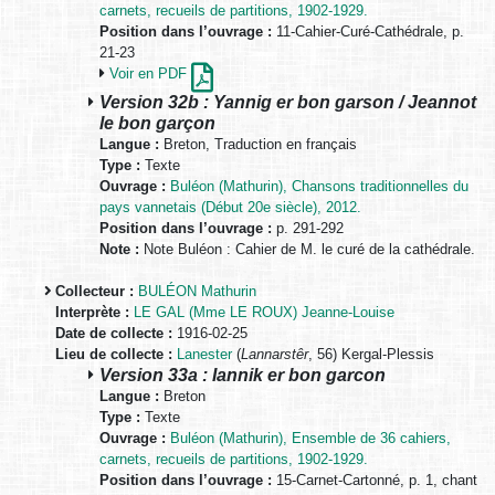
carnets, recueils de partitions, 1902-1929.
Position dans l’ouvrage :
11-Cahier-Curé-Cathédrale, p.
21-23
Voir en PDF
Version 32b : Yannig er bon garson / Jeannot
le bon garçon
Langue :
Breton, Traduction en français
Type :
Texte
Ouvrage :
Buléon (Mathurin), Chansons traditionnelles du
pays vannetais (Début 20e siècle), 2012.
Position dans l’ouvrage :
p. 291-292
Note :
Note Buléon : Cahier de M. le curé de la cathédrale.
Collecteur :
BULÉON Mathurin
Interprète :
LE GAL (Mme LE ROUX) Jeanne-Louise
Date de collecte :
1916-02-25
Lieu de collecte :
Lanester
(
Lannarstêr
, 56) Kergal-Plessis
Version 33a : Iannik er bon garcon
Langue :
Breton
Type :
Texte
Ouvrage :
Buléon (Mathurin), Ensemble de 36 cahiers,
carnets, recueils de partitions, 1902-1929.
Position dans l’ouvrage :
15-Carnet-Cartonné, p. 1, chant