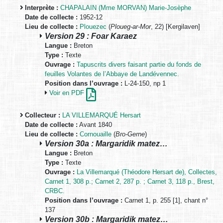
Interprète :
CHAPALAIN (Mme MORVAN) Marie-Josèphe
Date de collecte :
1952-12
Lieu de collecte :
Plouezec
(
Ploueg-ar-Mor
, 22) [Kergilaven]
Version 29 : Foar Karaez
Langue :
Breton
Type :
Texte
Ouvrage :
Tapuscrits divers faisant partie du fonds de
feuilles Volantes de l’Abbaye de Landévennec.
Position dans l’ouvrage :
L-24-150, np 1
Voir en PDF
Collecteur :
LA VILLEMARQUÉ Hersart
Date de collecte :
Avant 1840
Lieu de collecte :
Cornouaille
(
Bro-Gerne
)
Version 30a : Margaridik matez…
Langue :
Breton
Type :
Texte
Ouvrage :
La Villemarqué (Théodore Hersart de), Collectes,
Carnet 1, 308 p.; Carnet 2, 287 p. ; Carnet 3, 118 p., Brest,
CRBC.
Position dans l’ouvrage :
Carnet 1, p. 255 [1], chant n°
137
Version 30b : Margaridik matez…