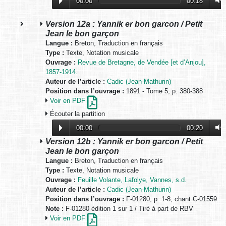
00:00
00:18
Version 12a : Yannik er bon garcon / Petit
Jean le bon garçon
Langue :
Breton, Traduction en français
Type :
Texte, Notation musicale
Ouvrage :
Revue de Bretagne, de Vendée [et d’Anjou],
1857-1914.
Auteur de l’article :
Cadic (Jean-Mathurin)
Position dans l’ouvrage :
1891 - Tome 5, p. 380-388
Voir en PDF
Écouter la partition
00:00
00:20
Version 12b : Yannik er bon garcon / Petit
Jean le bon garçon
Langue :
Breton, Traduction en français
Type :
Texte, Notation musicale
Ouvrage :
Feuille Volante, Lafolye, Vannes, s.d.
Auteur de l’article :
Cadic (Jean-Mathurin)
Position dans l’ouvrage :
F-01280, p. 1-8, chant C-01559
Note :
F-01280 édition 1 sur 1 / Tiré à part de RBV
Voir en PDF