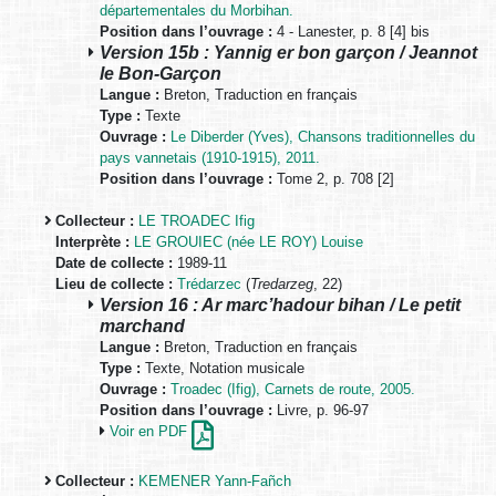
départementales du Morbihan.
Position dans l’ouvrage :
4 - Lanester, p. 8 [4] bis
Version 15b : Yannig er bon garçon / Jeannot
le Bon-Garçon
Langue :
Breton, Traduction en français
Type :
Texte
Ouvrage :
Le Diberder (Yves), Chansons traditionnelles du
pays vannetais (1910-1915), 2011.
Position dans l’ouvrage :
Tome 2, p. 708 [2]
Collecteur :
LE TROADEC Ifig
Interprète :
LE GROUIEC (née LE ROY) Louise
Date de collecte :
1989-11
Lieu de collecte :
Trédarzec
(
Tredarzeg
, 22)
Version 16 : Ar marc’hadour bihan / Le petit
marchand
Langue :
Breton, Traduction en français
Type :
Texte, Notation musicale
Ouvrage :
Troadec (Ifig), Carnets de route, 2005.
Position dans l’ouvrage :
Livre, p. 96-97
Voir en PDF
Collecteur :
KEMENER Yann-Fañch