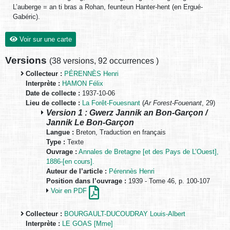
L’auberge = an ti bras a Rohan, feunteun Hanter-hent (en Ergué-
Gabéric).
Voir sur une carte
Versions
(
38 versions
,
92 occurrences
)
Collecteur :
PÉRENNÈS Henri
Interprète :
HAMON Félix
Date de collecte :
1937-10-06
Lieu de collecte :
La Forêt-Fouesnant
(
Ar Forest-Fouenant
, 29)
Version 1 : Gwerz Jannik an Bon-Garçon /
Jannik Le Bon-Garçon
Langue :
Breton, Traduction en français
Type :
Texte
Ouvrage :
Annales de Bretagne [et des Pays de L’Ouest],
1886-[en cours].
Auteur de l’article :
Pérennès Henri
Position dans l’ouvrage :
1939 - Tome 46, p. 100-107
Voir en PDF
Collecteur :
BOURGAULT-DUCOUDRAY Louis-Albert
Interprète :
LE GOAS [Mme]