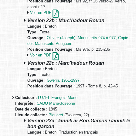
Position dans l’ouvrage :
Ms 92, f° 26 verso-27 verso,
chant n° 7
Voir en PDF
Version 22b : Marc’hadour Rouan
Langue :
Breton
Type :
Texte
Ouvrage :
Ollivier (Joseph), Manuscrits 974 à 977, Copie
des Manuscrits Penguern.
Position dans l’ouvrage :
Ms 976, p. 235-236
Voir en PDF
Version 22c : Marc’hadour Rouan
Langue :
Breton
Type :
Texte
Ouvrage :
Gwerin, 1961-1997.
Position dans l’ouvrage :
1997 - Tome 8, p. 42-45
Collecteur :
LUZEL François-Marie
Interprète :
CADO Marie-Josèphe
Date de collecte :
1845
Lieu de collecte :
Plouaret
(
Plouared
, 22)
Version 23a : Iannik ar Bon-Garçon / Iannik le
bon-garçon
Langue :
Breton, Traduction en français