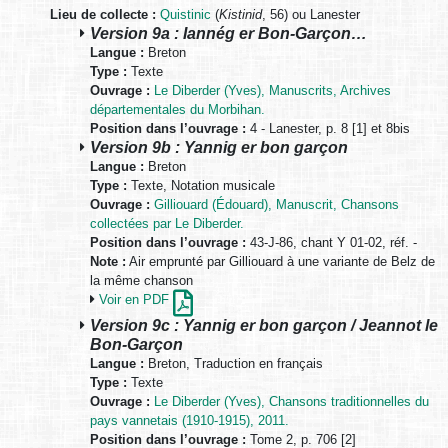
Lieu de collecte :
Quistinic
(
Kistinid
, 56) ou Lanester
Version 9a : Iannég er Bon-Garçon…
Langue :
Breton
Type :
Texte
Ouvrage :
Le Diberder (Yves), Manuscrits, Archives
départementales du Morbihan.
Position dans l’ouvrage :
4 - Lanester, p. 8 [1] et 8bis
Version 9b : Yannig er bon garçon
Langue :
Breton
Type :
Texte, Notation musicale
Ouvrage :
Gilliouard (Édouard), Manuscrit, Chansons
collectées par Le Diberder.
Position dans l’ouvrage :
43-J-86, chant Y 01-02, réf. -
Note :
Air emprunté par Gilliouard à une variante de Belz de
la même chanson
Voir en PDF
Version 9c : Yannig er bon garçon / Jeannot le
Bon-Garçon
Langue :
Breton, Traduction en français
Type :
Texte
Ouvrage :
Le Diberder (Yves), Chansons traditionnelles du
pays vannetais (1910-1915), 2011.
Position dans l’ouvrage :
Tome 2, p. 706 [2]