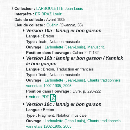
Collecteur :
LARBOULETTE Jean-Louis
Interprète :
ER BRAZ Loeiz
Date de collecte :
Avant 1905
Lieu de collecte :
Guénin
(
Gwennin
, 56)
Version 10a : Iannig er bon garson
Langue :
Breton
Type :
Texte, Notation musicale
Ouvrage :
Larboulette (Jean-Louis), Manuscrit.
Position dans l’ouvrage :
Cahier 2, f° 132
Version 10b : Iannig er bon garson / Yannick
le bon garçon
Langue :
Breton, Traduction en français
Type :
Texte, Notation musicale
Ouvrage :
Larboulette (Jean-Louis), Chants traditionnels
vannetais 1902-1905, 2005.
Position dans l’ouvrage :
Livre, p. 220-222
Voir en PDF
Version 10c : Iannig er bon garson
Langue :
Breton
Type :
Fragment, Notation musicale
Ouvrage :
Larboulette (Jean-Louis), Chants traditionnels
vannetais 1902-1905, 2005.