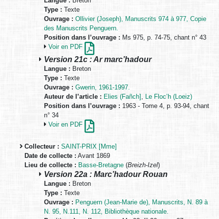
Langue :
Breton
Type :
Texte
Ouvrage :
Ollivier (Joseph), Manuscrits 974 à 977, Copie
des Manuscrits Penguern.
Position dans l’ouvrage :
Ms 975, p. 74-75, chant n° 43
Voir en PDF
Version 21c : Ar marc’hadour
Langue :
Breton
Type :
Texte
Ouvrage :
Gwerin, 1961-1997.
Auteur de l’article :
Elies (Fañch]
,
Le Floc’h (Loeiz)
Position dans l’ouvrage :
1963 - Tome 4, p. 93-94, chant
n° 34
Voir en PDF
Collecteur :
SAINT-PRIX [Mme]
Date de collecte :
Avant 1869
Lieu de collecte :
Basse-Bretagne
(
Breizh-Izel
)
Version 22a : Marc’hadour Rouan
Langue :
Breton
Type :
Texte
Ouvrage :
Penguern (Jean-Marie de), Manuscrits, N. 89 à
N. 95, N.111, N. 112, Bibliothèque nationale.