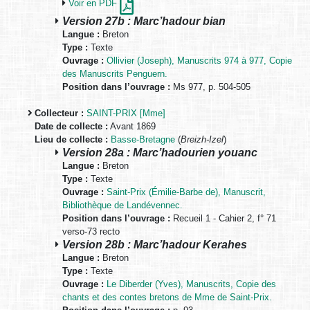
Voir en PDF
Version 27b : Marc’hadour bian
Langue :
Breton
Type :
Texte
Ouvrage :
Ollivier (Joseph), Manuscrits 974 à 977, Copie
des Manuscrits Penguern.
Position dans l’ouvrage :
Ms 977, p. 504-505
Collecteur :
SAINT-PRIX [Mme]
Date de collecte :
Avant 1869
Lieu de collecte :
Basse-Bretagne
(
Breizh-Izel
)
Version 28a : Marc’hadourien youanc
Langue :
Breton
Type :
Texte
Ouvrage :
Saint-Prix (Émilie-Barbe de), Manuscrit,
Bibliothèque de Landévennec.
Position dans l’ouvrage :
Recueil 1 - Cahier 2, f° 71
verso-73 recto
Version 28b : Marc’hadour Kerahes
Langue :
Breton
Type :
Texte
Ouvrage :
Le Diberder (Yves), Manuscrits, Copie des
chants et des contes bretons de Mme de Saint-Prix.