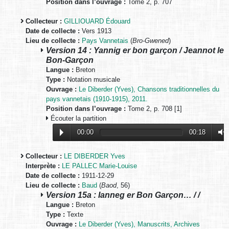
Position dans l’ouvrage :
Tome 2, p. 707
Collecteur :
GILLIOUARD Édouard
Date de collecte :
Vers 1913
Lieu de collecte :
Pays Vannetais
(
Bro-Gwened
)
Version 14 : Yannig er bon garçon / Jeannot le
Bon-Garçon
Langue :
Breton
Type :
Notation musicale
Ouvrage :
Le Diberder (Yves), Chansons traditionnelles du
pays vannetais (1910-1915), 2011.
Position dans l’ouvrage :
Tome 2, p. 708 [1]
Écouter la partition
00:00
00:18
Collecteur :
LE DIBERDER Yves
Interprète :
LE PALLEC Marie-Louise
Date de collecte :
1911-12-29
Lieu de collecte :
Baud
(
Baod
, 56)
Version 15a : Ianneg er Bon Garçon… / /
Langue :
Breton
Type :
Texte
Ouvrage :
Le Diberder (Yves), Manuscrits, Archives