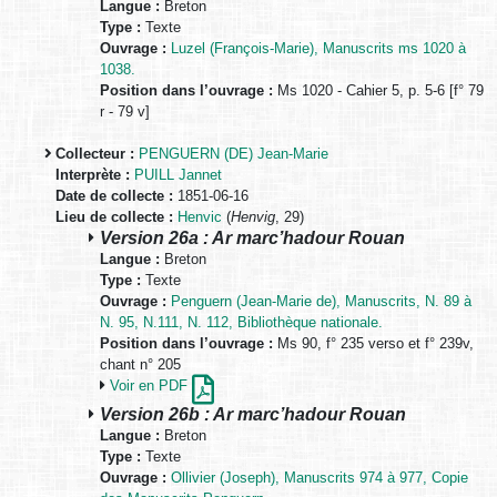
Langue :
Breton
Type :
Texte
Ouvrage :
Luzel (François-Marie), Manuscrits ms 1020 à
1038.
Position dans l’ouvrage :
Ms 1020 - Cahier 5, p. 5-6 [f° 79
r - 79 v]
Collecteur :
PENGUERN (DE) Jean-Marie
Interprète :
PUILL Jannet
Date de collecte :
1851-06-16
Lieu de collecte :
Henvic
(
Henvig
, 29)
Version 26a : Ar marc’hadour Rouan
Langue :
Breton
Type :
Texte
Ouvrage :
Penguern (Jean-Marie de), Manuscrits, N. 89 à
N. 95, N.111, N. 112, Bibliothèque nationale.
Position dans l’ouvrage :
Ms 90, f° 235 verso et f° 239v,
chant n° 205
Voir en PDF
Version 26b : Ar marc’hadour Rouan
Langue :
Breton
Type :
Texte
Ouvrage :
Ollivier (Joseph), Manuscrits 974 à 977, Copie