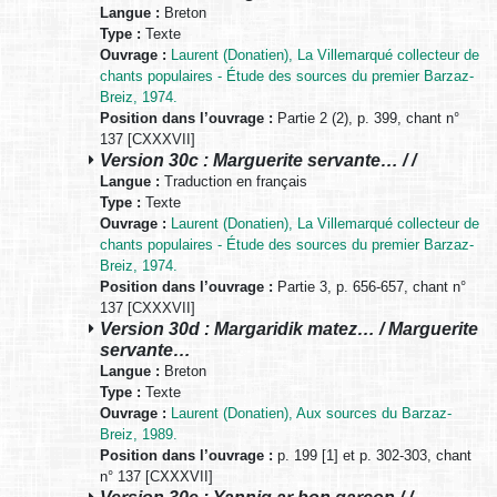
Langue :
Breton
Type :
Texte
Ouvrage :
Laurent (Donatien), La Villemarqué collecteur de
chants populaires - Étude des sources du premier Barzaz-
Breiz, 1974.
Position dans l’ouvrage :
Partie 2 (2), p. 399, chant n°
137 [CXXXVII]
Version 30c : Marguerite servante… / /
Langue :
Traduction en français
Type :
Texte
Ouvrage :
Laurent (Donatien), La Villemarqué collecteur de
chants populaires - Étude des sources du premier Barzaz-
Breiz, 1974.
Position dans l’ouvrage :
Partie 3, p. 656-657, chant n°
137 [CXXXVII]
Version 30d : Margaridik matez… / Marguerite
servante…
Langue :
Breton
Type :
Texte
Ouvrage :
Laurent (Donatien), Aux sources du Barzaz-
Breiz, 1989.
Position dans l’ouvrage :
p. 199 [1] et p. 302-303, chant
n° 137 [CXXXVII]
Version 30e : Yannig ar bon garçon / /