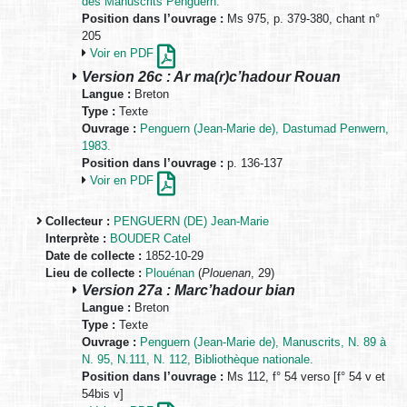
des Manuscrits Penguern.
Position dans l’ouvrage :
Ms 975, p. 379-380, chant n°
205
Voir en PDF
Version 26c : Ar ma(r)c’hadour Rouan
Langue :
Breton
Type :
Texte
Ouvrage :
Penguern (Jean-Marie de), Dastumad Penwern,
1983.
Position dans l’ouvrage :
p. 136-137
Voir en PDF
Collecteur :
PENGUERN (DE) Jean-Marie
Interprète :
BOUDER Catel
Date de collecte :
1852-10-29
Lieu de collecte :
Plouénan
(
Plouenan
, 29)
Version 27a : Marc’hadour bian
Langue :
Breton
Type :
Texte
Ouvrage :
Penguern (Jean-Marie de), Manuscrits, N. 89 à
N. 95, N.111, N. 112, Bibliothèque nationale.
Position dans l’ouvrage :
Ms 112, f° 54 verso [f° 54 v et
54bis v]