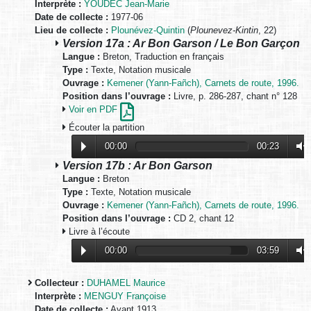
Interprète :
YOUDEC Jean-Marie
Date de collecte :
1977-06
Lieu de collecte :
Plounévez-Quintin
(
Plounevez-Kintin
, 22)
Version 17a : Ar Bon Garson / Le Bon Garçon
Langue :
Breton, Traduction en français
Type :
Texte, Notation musicale
Ouvrage :
Kemener (Yann-Fañch), Carnets de route, 1996.
Position dans l’ouvrage :
Livre, p. 286-287, chant n° 128
Voir en PDF
Écouter la partition
00:00
00:23
Version 17b : Ar Bon Garson
Langue :
Breton
Type :
Texte, Notation musicale
Ouvrage :
Kemener (Yann-Fañch), Carnets de route, 1996.
Position dans l’ouvrage :
CD 2, chant 12
Livre à l’écoute
00:00
03:59
Collecteur :
DUHAMEL Maurice
Interprète :
MENGUY Françoise
Date de collecte :
Avant 1913