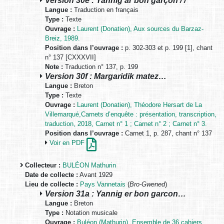
Langue :
Traduction en français
Type :
Texte
Ouvrage :
Laurent (Donatien), Aux sources du Barzaz-
Breiz, 1989.
Position dans l’ouvrage :
p. 302-303 et p. 199 [1], chant
n° 137 [CXXXVII]
Note :
Traduction n° 137, p. 199
Version 30f : Margaridik matez…
Langue :
Breton
Type :
Texte
Ouvrage :
Laurent (Donatien), Théodore Hersart de La
Villemarqué,Carnets d’enquête : présentation, transcription,
traduction, 2018, Carnet n° 1 ; Carnet n° 2 ; Carnet n° 3.
Position dans l’ouvrage :
Carnet 1, p. 287, chant n° 137
Voir en PDF
Collecteur :
BULÉON Mathurin
Date de collecte :
Avant 1929
Lieu de collecte :
Pays Vannetais
(
Bro-Gwened
)
Version 31a : Yannig er bon garcon…
Langue :
Breton
Type :
Notation musicale
Ouvrage :
Buléon (Mathurin), Ensemble de 36 cahiers,