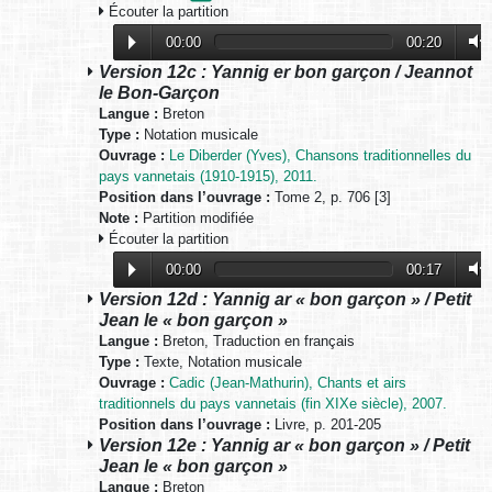
Écouter la partition
00:00
00:20
Version 12c : Yannig er bon garçon / Jeannot
le Bon-Garçon
Langue :
Breton
Type :
Notation musicale
Ouvrage :
Le Diberder (Yves), Chansons traditionnelles du
pays vannetais (1910-1915), 2011.
Position dans l’ouvrage :
Tome 2, p. 706 [3]
Note :
Partition modifiée
Écouter la partition
00:00
00:17
Version 12d : Yannig ar « bon garçon » / Petit
Jean le « bon garçon »
Langue :
Breton, Traduction en français
Type :
Texte, Notation musicale
Ouvrage :
Cadic (Jean-Mathurin), Chants et airs
traditionnels du pays vannetais (fin XIXe siècle), 2007.
Position dans l’ouvrage :
Livre, p. 201-205
Version 12e : Yannig ar « bon garçon » / Petit
Jean le « bon garçon »
Langue :
Breton