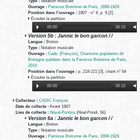
Type :
Notation musicale
Ouvrage :
Paroisse Bretonne de Paris, 1899-1929.
Position dans l’ouvrage :
1907 - n° 4, p. 9 [2]
Écouter la partition
00:00
00:15
Version 5b : Jannic le bon garcon / /
Langue :
Breton
Type :
Notation musicale
Ouvrage :
Cadic (François), Chansons populaires de
Bretagne publiées dans la Paroisse Bretonne de Paris,
2010.
Position dans l’ouvrage :
p. 218-221 [3], chant n° 64
Écouter la partition
00:00
00:15
Collecteur :
CADIC François
Date de collecte :
Avant 1907
Lieu de collecte :
Noyal-Pontivy
(
Noal-Pondi
, 56)
Version 6a : Jannic le bon garcon / /
Langue :
Breton
Type :
Notation musicale
Ouvrage :
Paroisse Bretonne de Paris, 1899-1929.