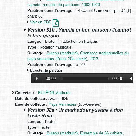
carnets, recueils de partitions, 1902-1929.
Position dans l’ouvrage :
14-Carnet-Carré-Vert, p. 107 [1],
chant 68
Voir en PDF
Version 31b : Yannig er bon garson / Jeannot
le bon garçon
Langue :
Breton, Traduction en français
Type :
Notation musicale
Ouvrage :
Buléon (Mathurin), Chansons traditionnelles du
pays vannetais (Début 20e siècle), 2012.
Position dans l’ouvrage :
p. 291
Écouter la partition
00:00
00:18
Collecteur :
BULÉON Mathurin
Date de collecte :
Avant 1929
Lieu de collecte :
Pays Vannetais
(
Bro-Gwened
)
Version 32a : Ur marhadour yuvank a doh
kosté Ruan…
Langue :
Breton
Type :
Texte
Ouvrage :
Buléon (Mathurin), Ensemble de 36 cahiers,