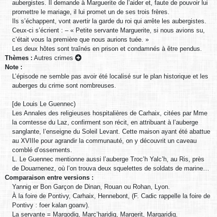
aubergistes. Il demande à Marguerite de l’aider et, faute de pouvoir lui
promettre le mariage, il lui promet un de ses trois frères.
Ils s’échappent, vont avertir la garde du roi qui arrête les aubergistes.
Ceux-ci s’écrient : – « Petite servante Marguerite, si nous avions su,
c’était vous la première que nous aurions tuée. »
Les deux hôtes sont traînés en prison et condamnés à être pendus.
Thèmes :
Autres crimes
Note :
L’épisode ne semble pas avoir été localisé sur le plan historique et les
auberges du crime sont nombreuses.
[de Louis Le Guennec)
Les Annales des religieuses hospitalières de Carhaix, citées par Mme
la comtesse du Laz, confirment son récit, en attribuant à l’auberge
sanglante, l’enseigne du Soleil Levant. Cette maison ayant été abattue
au XVIIIe pour agrandir la communauté, on y découvrit un caveau
comblé d’ossements.
L. Le Guennec mentionne aussi l’auberge Troc’h Yalc’h, au Ris, près
de Douarnenez, où l’on trouva deux squelettes de soldats de marine…
Comparaison entre versions :
Yannig er Bon Garçon de Dinan, Rouan ou Rohan, Lyon.
À la foire de Pontivy, Carhaix, Hennebont, (F. Cadic rappelle la foire de
Pontivy : foer kalan goanv).
La servante = Margodig, Marc’haridig, Margerit, Margaridig.