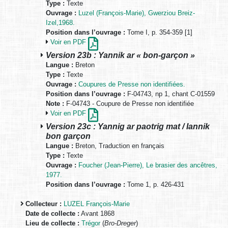
Type :
Texte
Ouvrage :
Luzel (François-Marie), Gwerziou Breiz-
Izel,1968.
Position dans l’ouvrage :
Tome I, p. 354-359 [1]
Voir en PDF
Version 23b : Yannik ar « bon-garçon »
Langue :
Breton
Type :
Texte
Ouvrage :
Coupures de Presse non identifiées.
Position dans l’ouvrage :
F-04743, np 1, chant C-01559
Note :
F-04743 - Coupure de Presse non identifiée
Voir en PDF
Version 23c : Yannig ar paotrig mat / Iannik
bon garçon
Langue :
Breton, Traduction en français
Type :
Texte
Ouvrage :
Foucher (Jean-Pierre), Le brasier des ancêtres,
1977.
Position dans l’ouvrage :
Tome 1, p. 426-431
Collecteur :
LUZEL François-Marie
Date de collecte :
Avant 1868
Lieu de collecte :
Trégor
(
Bro-Dreger
)