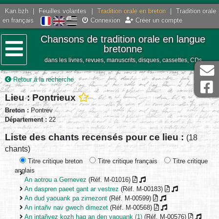
Kan.bzh
|
Feuilles volantes
|
Tradition orale en breton
|
Tradition orale
en français
Connexion
Créer un compte
Chansons de tradition orale en langue
bretonne
dans les livres, revues, manuscrits, disques, cassettes, CDs
Menu
Retour à la recherche
Lieu : Pontrieux
Breton :
Pontrev
Département :
22
Liste des chants recensés pour ce lieu :
(18
chants)
Titre critique breton
Titre critique français
Titre critique
anglais
An aotrou a Gernevez
(Réf. M-01016)
An daspren paeet gant ar vestrez
(Réf. M-00183)
An dud yaouank pa zimezont
(Réf. M-00599)
An intañv nav gwech dimezet
(Réf. M-00568)
An intañvez kozh hag an den yaouank (1)
(Réf. M-00576)