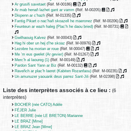
Ar grusifi savetaet
(Réf. M-00186)
Ar mab henañ lazhet gant ar vamm
(Réf. M-00205)
Dispenn ar c’hazh
(Réf. M-01335)
Fantig Pikart o nac’hañ skoazell he maeronez
(Réf. M-00206)
Feunteun ar wazh haleg (Plac’h he daou bried)
(Réf. M-00731)
Gwilhaouig Kalvez
(Réf. M-00043)
Hag hi ober un hej d’he skoaz
(Réf. M-00976)
Lezobre ha morian ar roue
(Réf. M-00047)
Me ’m eus gwelet (Ar gevier)
(Réf. M-01267)
Merc’h al laoureg (1)
(Réf. M-00149)
Pardon Sant Yann ar Biz
(Réf. M-00132)
Raveñch ar plac’h laeret (Kabiten Rozanfaou)
(Réf. M-00235)
Un amunuzer yaouank deus parrez Sant-Jili
(Réf. M-02398)
Liste des interprètes associés à ce lieu :
(6
interprètes)
BOCHER (née CATO) Adèle
FÉJER Julie
LE BERRE (née LE BRETON) Marianne
LE BRAZ [Mme]
LE BRAZ Jean [Mme]