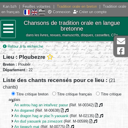
Kan.bzh
|
Feuilles volantes
|
Tradition orale en breton
|
Tradition orale
en français
Connexion
Créer un compte
Chansons de tradition orale en langue
bretonne
dans les livres, revues, manuscrits, disques, cassettes, CDs
Menu
Retour à la recherche
Lieu : Ploubezre
Breton :
Ploubêr
Département :
22
Liste des chants recensés pour ce lieu :
(21
chants)
Titre critique breton
Titre critique français
Titre critique
anglais
An aotrou hag an intañvez paour
(Réf. M-00342)
An doganed
(Réf. M-00638)
An dragon hag ar plac’h yaouank
(Réf. M-02135)
An dud yaouank pa zimezont
(Réf. M-00599)
An tiegezh mat
(Réf. M-00775)