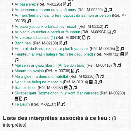
Ar basajerez
(Réf. M-01195)
Ar goantenn a ra van da vezañ marv
(Réf. M-00229)
Ar merc’hed a c’hoari o fenn daoust da sarmon ar person
(Réf. M-
03105)
Ar paotr yaouank o tañsal revr noazh
(Réf. M-03112)
Ar plac’h kouezhet e-barzh ar feunteun
(Réf. M-00904)
Ar vestrez c’haouiad (1)
(Réf. M-00419)
Bann heol
(Réf. M-02138)
En tu all da Bariz, ez eus ur plac’h yaouank
(Réf. M-00405)
Feunteun ar wazh haleg (Plac’h he daou bried)
(Réf. M-00731)
Malizenn ar gwaz libertin (Ar Geldon bras)
(Réf. M-00416)
Mamm an avaloù
(Réf. M-00738)
Me a glev ma dous o c’hwitellat
(Réf. M-02136)
Ne vin na beleg na manac’h
(Réf. M-01014)
Santez Enori
(Réf. M-00297)
Skrapet gant Rozmelchon ’n ur vont d’ar varradeg
(Réf. M-00230)
Te Deum
(Réf. M-02137)
Liste des interprètes associés à ce lieu :
(8
interprètes)