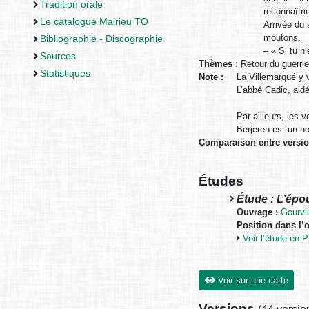
Tradition orale
reconnaîtri
Le catalogue Malrieu TO
Arrivée du 
moutons.
Bibliographie - Discographie
– « Si tu n
Sources
Thèmes :
Retour du guerrie
Statistiques
Note :
La Villemarqué y v
L’abbé Cadic, aidé
Par ailleurs, les
Berjeren est un no
Comparaison entre versi
Études
Étude : L’épou
Ouvrage :
Gourvil
Position dans l’
Voir l’étude en
Voir sur une carte
Versions