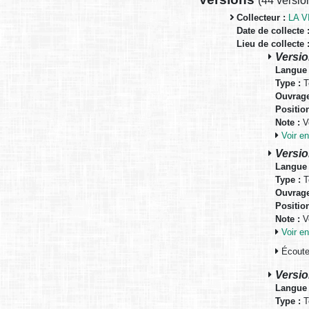
(
44 versio
Collecteur :
LA V
Date de collecte 
Lieu de collecte 
Versio
Langue 
Type :
T
Ouvrage
Positio
Note :
Vo
Voir 
Versio
Langue 
Type :
T
Ouvrage
Positio
Note :
Vo
Voir 
Écouter
Versio
Langue 
Type :
T