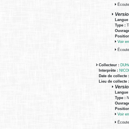
Écouter
Versio
Langue 
Type :
T
Ouvrage
Positio
Voir 
Écouter
Collecteur :
DUH
Interprète :
NICO
Date de collecte 
Lieu de collecte 
Versio
Langue 
Type :
N
Ouvrage
Positio
Voir 
Écouter