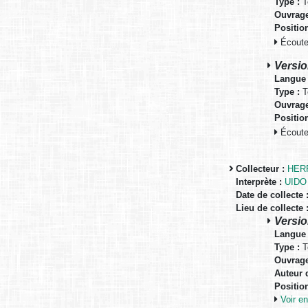
Type :
T
Ouvrage
Positio
Écouter
Versio
Langue 
Type :
T
Ouvrage
Positio
Écouter
Collecteur :
HERR
Interprète :
UIDO
Date de collecte 
Lieu de collecte 
Versio
Langue 
Type :
T
Ouvrage
Auteur d
Positio
Voir 