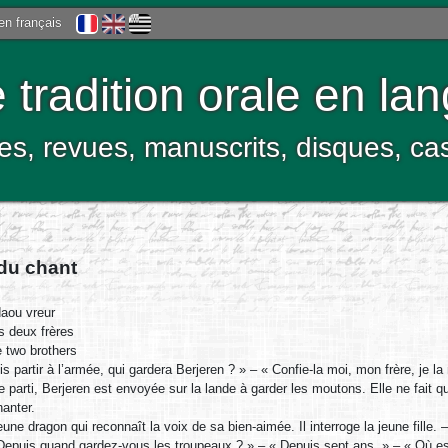
 en français
tradition orale en la
res, revues, manuscrits, disques, c
 du chant
aou vreur
 deux frères
 two brothers
ois partir à l’armée, qui gardera Berjeren ? » – « Confie-la moi, mon frère, je l
ère parti, Berjeren est envoyée sur la lande à garder les moutons. Elle ne fait q
anter.
une dragon qui reconnaît la voix de sa bien-aimée. Il interroge la jeune fille.
Depuis quand gardez-vous les troupeaux ? » – « Depuis sept ans. » – « Où est 