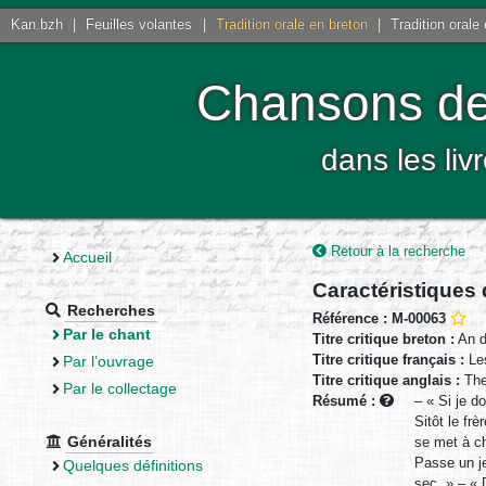
Kan.bzh
|
Feuilles volantes
|
Tradition orale en breton
|
Tradition orale
Chansons de 
dans les liv
Retour à la recherche
Accueil
Caractéristiques
Recherches
Référence : M-00063
Par le chant
Titre critique breton :
An d
Titre critique français :
Les
Par l’ouvrage
Titre critique anglais :
The
Par le collectage
Résumé :
– « Si je d
Sitôt le fr
Généralités
se met à ch
Passe un je
Quelques définitions
sec. » – « 