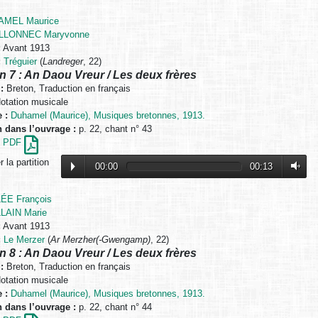
AMEL Maurice
LLONNEC Maryvonne
:
Avant 1913
:
Tréguier
(
Landreger
, 22)
n 7 : An Daou Vreur / Les deux frères
:
Breton, Traduction en français
otation musicale
 :
Duhamel (Maurice), Musiques bretonnes, 1913.
n dans l’ouvrage :
p. 22, chant n° 43
en PDF
 la partition
00:00
00:13
ÉE François
LAIN Marie
:
Avant 1913
:
Le Merzer
(
Ar Merzher(-Gwengamp)
, 22)
n 8 : An Daou Vreur / Les deux frères
:
Breton, Traduction en français
otation musicale
 :
Duhamel (Maurice), Musiques bretonnes, 1913.
n dans l’ouvrage :
p. 22, chant n° 44