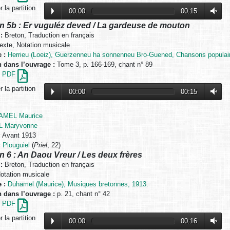
 la partition
00:00
00:15
n 5b : Er vuguléz deved / La gardeuse de mouton
:
Breton, Traduction en français
exte, Notation musicale
 :
Herrieu (Loeiz), Guerzenneu ha sonnenneu Bro-Guened, Chansons populai
n dans l’ouvrage :
Tome 3, p. 166-169, chant n° 89
en PDF
 la partition
00:00
00:15
AMEL Maurice
L Maryvonne
:
Avant 1913
:
Plouguiel
(
Priel
, 22)
n 6 : An Daou Vreur / Les deux frères
:
Breton, Traduction en français
otation musicale
 :
Duhamel (Maurice), Musiques bretonnes, 1913.
n dans l’ouvrage :
p. 21, chant n° 42
en PDF
 la partition
00:00
00:16