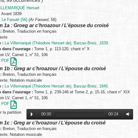
ns
,
99 occurrences
)
ILLEMARQUÉ Hersart
:
Avant 1839
:
Le Faouët [56]
(
Ar Faoued
, 56)
n 1a : Groeg ar c’hroazour / L’épouse du croisé
:
Breton, Traduction en français
exte
 :
La Villemarqué (Théodore Hersart de), Barzas-Breiz, 1839.
n dans l’ouvrage :
Tome 1, p. 113-120, chant n° X
ir LV, Carnet 1, n° 51, 106
en PDF
n 1b : Greg ar c’hroazour / L’épouse du croisé
:
Breton, Traduction en français
exte, Notation musicale
 :
La Villemarqué (Théodore Hersart de), Barzaz-Breiz, 1845.
n dans l’ouvrage :
Tome 1, p. 239-246 et Tome 2, p. 15-16, chant n° XIX
ir LV, Carnet 1, n° 51, 106
en PDF
 la partition
00:00
00:24
n 1c : Greg ar c’hroazour / L’épouse du croisé
:
Breton, Traduction en français
exte, Notation musicale