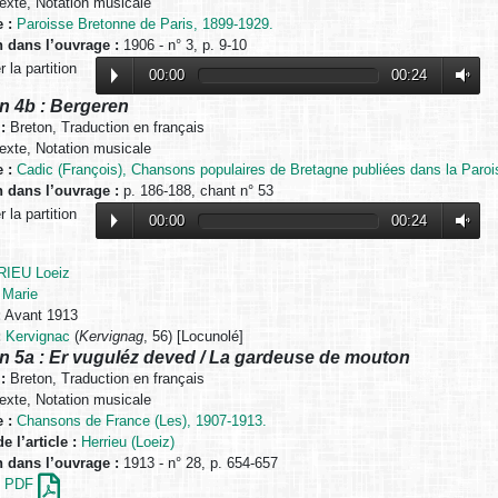
exte, Notation musicale
 :
Paroisse Bretonne de Paris, 1899-1929.
n dans l’ouvrage :
1906 - n° 3, p. 9-10
 la partition
00:00
00:24
n 4b : Bergeren
:
Breton, Traduction en français
exte, Notation musicale
 :
Cadic (François), Chansons populaires de Bretagne publiées dans la Paroi
n dans l’ouvrage :
p. 186-188, chant n° 53
 la partition
00:00
00:24
IEU Loeiz
 Marie
:
Avant 1913
:
Kervignac
(
Kervignag
, 56) [Locunolé]
n 5a : Er vuguléz deved / La gardeuse de mouton
:
Breton, Traduction en français
exte, Notation musicale
 :
Chansons de France (Les), 1907-1913.
e l’article :
Herrieu (Loeiz)
n dans l’ouvrage :
1913 - n° 28, p. 654-657
en PDF