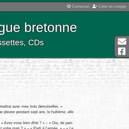
Connexion
Créer un compte
ngue bretonne
assettes, CDs
a mettrai avec mes trois demoiselles. »
ue pleurer pendant sept ans; le huitième, elle
 – « Avez-vous bien dîné ? » – « Oui, de pain
votre mari ? » – « Parti à l’armée. » – « Le