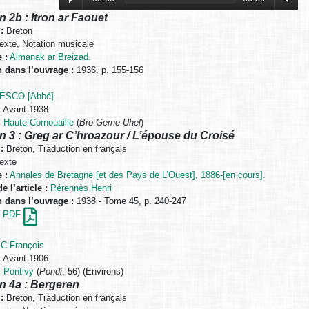
n 2b : Itron ar Faouet
:
Breton
exte, Notation musicale
 :
Almanak ar Breizad.
n dans l’ouvrage :
1936, p. 155-156
ESCO [Abbé]
:
Avant 1938
:
Haute-Cornouaille
(
Bro-Gerne-Uhel
)
n 3 : Greg ar C’hroazour / L’épouse du Croisé
:
Breton, Traduction en français
exte
 :
Annales de Bretagne [et des Pays de L’Ouest], 1886-[en cours].
e l’article :
Pérennès Henri
n dans l’ouvrage :
1938 - Tome 45, p. 240-247
en PDF
C François
:
Avant 1906
:
Pontivy
(
Pondi
, 56) (Environs)
n 4a : Bergeren
:
Breton, Traduction en français