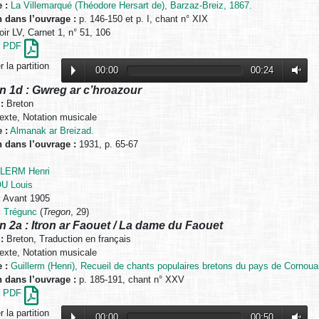
 :
La Villemarqué (Théodore Hersart de), Barzaz-Breiz, 1867.
n dans l’ouvrage :
p. 146-150 et p. I, chant n° XIX
ir LV, Carnet 1, n° 51, 106
en PDF
 la partition
00:00
00:24
n 1d : Gwreg ar c’hroazour
:
Breton
exte, Notation musicale
 :
Almanak ar Breizad.
n dans l’ouvrage :
1931, p. 65-67
LERM Henri
U Louis
:
Avant 1905
:
Trégunc
(
Tregon
, 29)
n 2a : Itron ar Faouet / La dame du Faouet
:
Breton, Traduction en français
exte, Notation musicale
 :
Guillerm (Henri), Recueil de chants populaires bretons du pays de Cornouai
n dans l’ouvrage :
p. 185-191, chant n° XXV
en PDF
 la partition
00:00
00:50