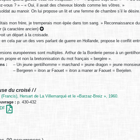
ez-vous ? » – « Oui, il avait des cheveux blonds comme les vôtres. »
soldat au manoir. On lui propose un lit et une femme de chambre s’il le désire
’étais mon frère, je tremperais mon épée dans ton sang. » Reconnaissance du 
r (à caractère ancien)
oit un départ à la croisade.
 en cela par un des vers parlant de guerre en Hollande, propose le conflit ent
 versions européennes sont multiples. Arthur de la Borderie pense à un gent
m propre et non la bretonnisation du mot français « bergère ».
ons :
– Un jeune gentilhomme = marchand = jeune dragon = jeune monsieur
– Bergeren = itron ar Faouet = itron a maner ar Faouet = Berjelen.
se du croisé / /
 (Francis), Hersart de La Villemarqué et le «Barzaz-Breiz », 1960.
ouvrage :
p. 430-432
 PDF