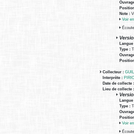
Ouvrage
Positio
Note :
Vo
Voir 
Écouter
Versio
Langue 
Type :
T
Ouvrage
Positio
Collecteur :
GUIL
Interprète :
PIRIO
Date de collecte 
Lieu de collecte 
Versio
Langue 
Type :
T
Ouvrage
Positio
Voir 
Écouter