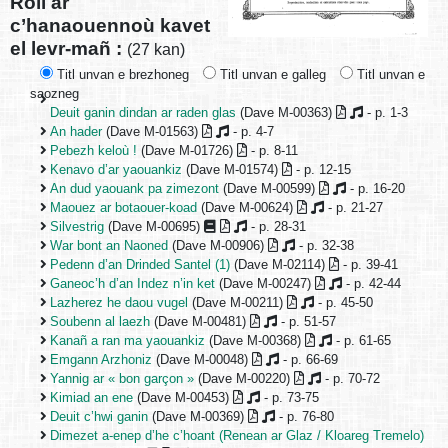
Roll ar
c’hanaouennoù kavet
el levr-mañ :
(27 kan)
Titl unvan e brezhoneg
Titl unvan e galleg
Titl unvan e
saozneg
Deuit ganin dindan ar raden glas
(Dave M-00363)
- p. 1-3
An hader
(Dave M-01563)
- p. 4-7
Pebezh keloù !
(Dave M-01726)
- p. 8-11
Kenavo d’ar yaouankiz
(Dave M-01574)
- p. 12-15
An dud yaouank pa zimezont
(Dave M-00599)
- p. 16-20
Maouez ar botaouer-koad
(Dave M-00624)
- p. 21-27
Silvestrig
(Dave M-00695)
- p. 28-31
War bont an Naoned
(Dave M-00906)
- p. 32-38
Pedenn d’an Drinded Santel (1)
(Dave M-02114)
- p. 39-41
Ganeoc’h d’an Indez n’in ket
(Dave M-00247)
- p. 42-44
Lazherez he daou vugel
(Dave M-00211)
- p. 45-50
Soubenn al laezh
(Dave M-00481)
- p. 51-57
Kanañ a ran ma yaouankiz
(Dave M-00368)
- p. 61-65
Emgann Arzhoniz
(Dave M-00048)
- p. 66-69
Yannig ar « bon garçon »
(Dave M-00220)
- p. 70-72
Kimiad an ene
(Dave M-00453)
- p. 73-75
Deuit c’hwi ganin
(Dave M-00369)
- p. 76-80
Dimezet a-enep d’he c’hoant (Renean ar Glaz / Kloareg Tremelo)