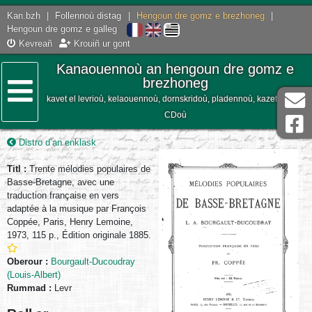
Kan.bzh
|
Follennoù distag
|
Hengoun dre gomz e brezhoneg
|
Hengoun dre gomz e galleg
Kevreañ
Krouiñ ur gont
Kanaouennoù an hengoun dre gomz e
brezhoneg
kavet el levrioù, kelaouennoù, dornskridoù, pladennoù, kazetennoù,
Lañser
CDoù
Distro d’an enklask
Titl :
Trente mélodies populaires de
Basse-Bretagne, avec une
traduction française en vers
adaptée à la musique par François
Coppée, Paris, Henry Lemoine,
1973, 115 p., Édition originale 1885.
Oberour :
Bourgault-Ducoudray
(Louis-Albert)
Rummad :
Levr