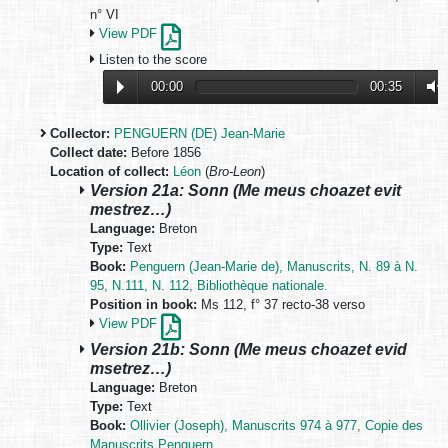
n° VI
View PDF
Listen to the score
00:00
00:35
Collector:
PENGUERN (DE) Jean-Marie
Collect date:
Before 1856
Location of collect:
Léon
(
Bro-Leon
)
Version 21a: Sonn (Me meus choazet evit
mestrez…)
Language:
Breton
Type:
Text
Book:
Penguern (Jean-Marie de), Manuscrits, N. 89 à N.
95, N.111, N. 112, Bibliothèque nationale.
Position in book:
Ms 112, f° 37 recto-38 verso
View PDF
Version 21b: Sonn (Me meus choazet evid
msetrez…)
Language:
Breton
Type:
Text
Book:
Ollivier (Joseph), Manuscrits 974 à 977, Copie des
Manuscrits Penguern.