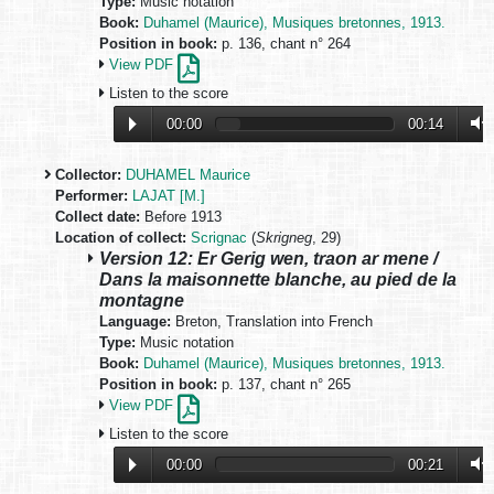
Type:
Music notation
Book:
Duhamel (Maurice), Musiques bretonnes, 1913.
Position in book:
p. 136, chant n° 264
View PDF
Listen to the score
00:00
00:14
Collector:
DUHAMEL Maurice
Performer:
LAJAT [M.]
Collect date:
Before 1913
Location of collect:
Scrignac
(
Skrigneg
, 29)
Version 12: Er Gerig wen, traon ar mene /
Dans la maisonnette blanche, au pied de la
montagne
Language:
Breton, Translation into French
Type:
Music notation
Book:
Duhamel (Maurice), Musiques bretonnes, 1913.
Position in book:
p. 137, chant n° 265
View PDF
Listen to the score
00:00
00:21