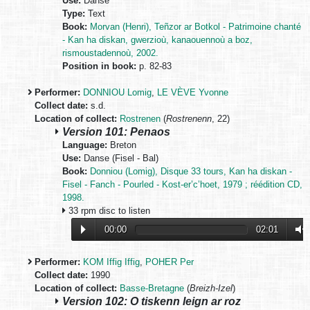
Use:
Danse
Type:
Text
Book:
Morvan (Henri), Teñzor ar Botkol - Patrimoine chanté
- Kan ha diskan, gwerzioù, kanaouennoù a boz,
rismoustadennoù, 2002.
Position in book:
p. 82-83
Performer:
DONNIOU Lomig
,
LE VÈVE Yvonne
Collect date:
s.d.
Location of collect:
Rostrenen
(
Rostrenenn
, 22)
Version 101: Penaos
Language:
Breton
Use:
Danse (Fisel - Bal)
Book:
Donniou (Lomig), Disque 33 tours, Kan ha diskan -
Fisel - Fanch - Pourled - Kost-er’c’hoet, 1979 ; réédition CD,
1998.
33 rpm disc to listen
00:00
02:01
Performer:
KOM Iffig Iffig
,
POHER Per
Collect date:
1990
Location of collect:
Basse-Bretagne
(
Breizh-Izel
)
Version 102: O tiskenn leign ar roz