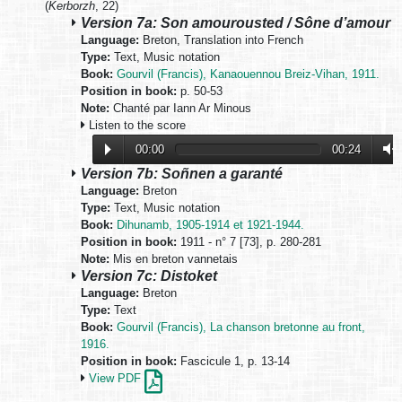
(
Kerborzh
, 22)
Version 7a: Son amourousted / Sône d’amour
Language:
Breton, Translation into French
Type:
Text, Music notation
Book:
Gourvil (Francis), Kanaouennou Breiz-Vihan, 1911.
Position in book:
p. 50-53
Note:
Chanté par Iann Ar Minous
Listen to the score
00:00
00:24
Version 7b: Soñnen a garanté
Language:
Breton
Type:
Text, Music notation
Book:
Dihunamb, 1905-1914 et 1921-1944.
Position in book:
1911 - n° 7 [73], p. 280-281
Note:
Mis en breton vannetais
Version 7c: Distoket
Language:
Breton
Type:
Text
Book:
Gourvil (Francis), La chanson bretonne au front,
1916.
Position in book:
Fascicule 1, p. 13-14
View PDF