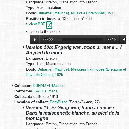
Language:
Breton, Translation into French
Type:
Music notation
Book:
Duhamel (Maurice), Musiques bretonnes, 1913.
Position in book:
p. 137, chant n° 266
View PDF
Listen to the score
00:00
00:19
Version 10b: Er gerig wen, traon ar mene… /
Au pied du mont…
Language:
Breton
Type:
Text, Music notation
Book:
Duhamel (Maurice), Mélodies kymriques (Bretagne et
Pays de Galles), 1925.
Collector:
DUHAMEL Maurice
Performer:
RAOUL Maria
Collect date:
Before 1913
Location of collect:
Port-Blanc
(
Porzh-Gwenn
, 22)
Version 11: Er Gerig wen, traon ar mene /
Dans la maisonnette blanche, au pied de la
montagne
Language:
Breton, Translation into French