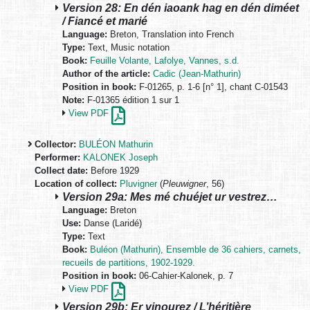
Version 28: En dén iaoank hag en dén diméet
/ Fiancé et marié
Language:
Breton, Translation into French
Type:
Text, Music notation
Book:
Feuille Volante, Lafolye, Vannes, s.d.
Author of the article:
Cadic (Jean-Mathurin)
Position in book:
F-01265, p. 1-6 [n° 1], chant C-01543
Note:
F-01365 édition 1 sur 1
View PDF
Collector:
BULÉON Mathurin
Performer:
KALONEK Joseph
Collect date:
Before 1929
Location of collect:
Pluvigner
(
Pleuwigner
, 56)
Version 29a: Mes mé chuéjet ur vestrez…
Language:
Breton
Use:
Danse (Laridé)
Type:
Text
Book:
Buléon (Mathurin), Ensemble de 36 cahiers, carnets,
recueils de partitions, 1902-1929.
Position in book:
06-Cahier-Kalonek, p. 7
View PDF
Version 29b: Er vinourez / L’héritière