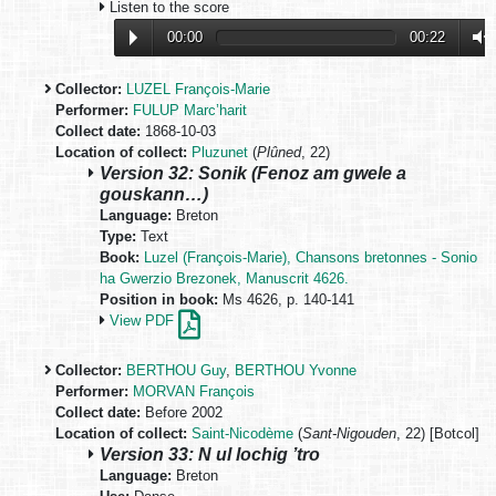
Listen to the score
00:00
00:22
Collector:
LUZEL François-Marie
Performer:
FULUP Marc’harit
Collect date:
1868-10-03
Location of collect:
Pluzunet
(
Plûned
, 22)
Version 32: Sonik (Fenoz am gwele a
gouskann…)
Language:
Breton
Type:
Text
Book:
Luzel (François-Marie), Chansons bretonnes - Sonio
ha Gwerzio Brezonek, Manuscrit 4626.
Position in book:
Ms 4626, p. 140-141
View PDF
Collector:
BERTHOU Guy
,
BERTHOU Yvonne
Performer:
MORVAN François
Collect date:
Before 2002
Location of collect:
Saint-Nicodème
(
Sant-Nigouden
, 22) [Botcol]
Version 33: N ul lochig ’tro
Language:
Breton