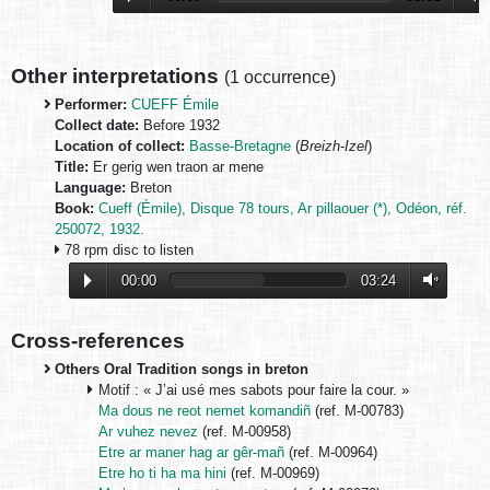
Other interpretations
(
1 occurrence
)
Performer:
CUEFF Émile
Collect date:
Before 1932
Location of collect:
Basse-Bretagne
(
Breizh-Izel
)
Title:
Er gerig wen traon ar mene
Language:
Breton
Book:
Cueff (Émile), Disque 78 tours, Ar pillaouer (*), Odéon, réf.
250072, 1932.
78 rpm disc to listen
00:00
03:24
Cross-references
Others Oral Tradition songs in breton
Motif : « J’ai usé mes sabots pour faire la cour. »
Ma dous ne reot nemet komandiñ
(ref. M-00783)
Ar vuhez nevez
(ref. M-00958)
Etre ar maner hag ar gêr-mañ
(ref. M-00964)
Etre ho ti ha ma hini
(ref. M-00969)