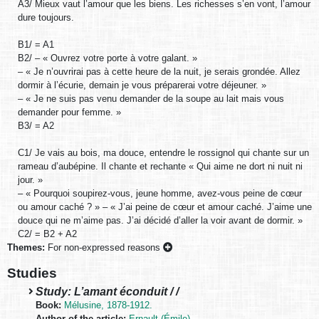
A3/ Mieux vaut l’amour que les biens. Les richesses s’en vont, l’amour
dure toujours.
B1/ = A1
B2/ – « Ouvrez votre porte à votre galant. »
– « Je n’ouvrirai pas à cette heure de la nuit, je serais grondée. Allez
dormir à l’écurie, demain je vous préparerai votre déjeuner. »
– « Je ne suis pas venu demander de la soupe au lait mais vous
demander pour femme. »
B3/ = A2
C1/ Je vais au bois, ma douce, entendre le rossignol qui chante sur un
rameau d’aubépine. Il chante et rechante « Qui aime ne dort ni nuit ni
jour. »
– « Pourquoi soupirez-vous, jeune homme, avez-vous peine de cœur
ou amour caché ? » – « J’ai peine de cœur et amour caché. J’aime une
douce qui ne m’aime pas. J’ai décidé d’aller la voir avant de dormir. »
C2/ = B2 + A2
Themes:
For non-expressed reasons
Studies
Study: L’amant éconduit / /
Book:
Mélusine, 1878-1912.
Author of the article:
Ernault (Émile)