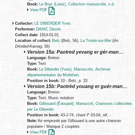
Book:
Le Braz (Loeiz), Collection manuscrite, s.d.
View PDF
Collector:
LE DIBERDER Yves
Performer:
DANIC Désiré
Collect date:
1914-01-01
Location of collect:
Belz
(
Belz
, 56),
La Trinité-sur-Mer
(
An
Drinded-Karnag
, 56)
Version 15a: Paotred yevang er gér-man…
Language:
Breton
Type:
Text
Book:
Le Diberder (Yves), Manuscrits, Archives
départementales du Morbihan.
Position in book:
10 - Belz, p. 33
Version 15b: Paotrèd youang er guér-man…
Language:
Breton
Type:
Text, Music notation
Book:
Gilliouard (Édouard), Manuscrit, Chansons collectées
par Le Diberder.
Position in book:
43-J-74, chant P 03-04, réf. -
Note:
Air emprunté par Gilliouard à une autre chanson
populaire / Manque 2 couplets
View PDF