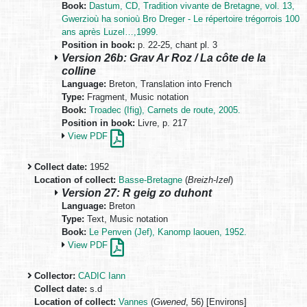
Book:
Dastum, CD, Tradition vivante de Bretagne, vol. 13,
Gwerzioù ha sonioù Bro Dreger - Le répertoire trégorrois 100
ans après Luzel…,1999.
Position in book:
p. 22-25, chant pl. 3
Version 26b: Grav Ar Roz / La côte de la
colline
Language:
Breton, Translation into French
Type:
Fragment, Music notation
Book:
Troadec (Ifig), Carnets de route, 2005.
Position in book:
Livre, p. 217
View PDF
Collect date:
1952
Location of collect:
Basse-Bretagne
(
Breizh-Izel
)
Version 27: R geig zo duhont
Language:
Breton
Type:
Text, Music notation
Book:
Le Penven (Jef), Kanomp laouen, 1952.
View PDF
Collector:
CADIC Iann
Collect date:
s.d
Location of collect:
Vannes
(
Gwened
, 56) [Environs]