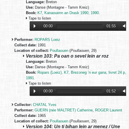
Language:
Breton
Use:
Danse (Montagne - Tamm Kreiz)
Book:
K7, Kanaouenn an Drask 1990, 1990.
Tape to listen
00:00
01:55
Performer:
ROPARS Loeiz
Collect date:
1991
Location of collect:
Poullaouen
(
Poullaouen
, 29)
Version 103: Pa oan o sevel lein ar roz
Language:
Breton
Use:
Danse (Montagne - Tamm Kreiz)
Book:
Ropars (Loeiz), K7, Brezoneg ’n eur gana, livret 24 p,
1991.
Tape to listen
00:00
01:52
Collector:
CHATAL Yves
Performer:
GUERN (née MALTRET) Catherine
,
ROGER Laurent
Collect date:
1965
Location of collect:
Poullaouen
(
Poullaouen
, 29)
Version 104: Un ti bihan lein ar menez / Une