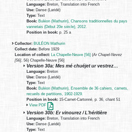
Language:
Breton, Translation into French
Use:
Danse (Laridé)
Type:
Text
Book:
Buléon (Mathurin), Chansons traditionnelles du pays
vannetais (Début 20e siècle), 2012.
Position in book:
p. 25 a
Collector:
BULÉON Mathurin
Collect date:
Before 1929
Location of collect:
La Chapelle-Neuve [56]
(
Ar Chapel-Nevez
[56]
, 56) Chapelle-Neuve [56]
Version 30a: Mes mé chuéjet ur vestrez…
Language:
Breton
Use:
Danse (Laridé)
Type:
Text
Book:
Buléon (Mathurin), Ensemble de 36 cahiers, carnets,
recueils de partitions, 1902-1929.
Position in book:
15-Carnet-Cartonné, p. 36, chant 51
View PDF
Version 30b: Er vinourez / L’héritière
Language:
Breton, Translation into French
Use:
Danse (Laridé)
Type:
Text