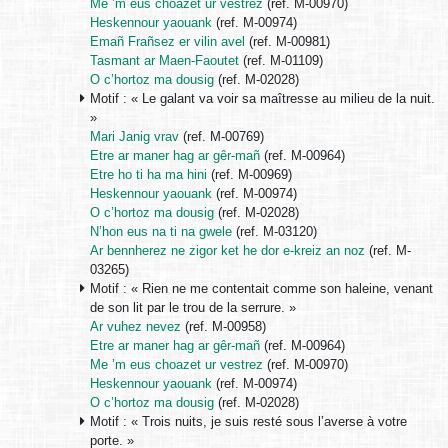
Me ’m eus choazet ur vestrez
(ref. M-00970)
Heskennour yaouank
(ref. M-00974)
Emañ Frañsez er vilin avel
(ref. M-00981)
Tasmant ar Maen-Faoutet
(ref. M-01109)
O c’hortoz ma dousig
(ref. M-02028)
Motif : « Le galant va voir sa maîtresse au milieu de la nuit.
»
Mari Janig vrav
(ref. M-00769)
Etre ar maner hag ar gêr-mañ
(ref. M-00964)
Etre ho ti ha ma hini
(ref. M-00969)
Heskennour yaouank
(ref. M-00974)
O c’hortoz ma dousig
(ref. M-02028)
N’hon eus na ti na gwele
(ref. M-03120)
Ar bennherez ne zigor ket he dor e-kreiz an noz
(ref. M-
03265)
Motif : « Rien ne me contentait comme son haleine, venant
de son lit par le trou de la serrure. »
Ar vuhez nevez
(ref. M-00958)
Etre ar maner hag ar gêr-mañ
(ref. M-00964)
Me ’m eus choazet ur vestrez
(ref. M-00970)
Heskennour yaouank
(ref. M-00974)
O c’hortoz ma dousig
(ref. M-02028)
Motif : « Trois nuits, je suis resté sous l’averse à votre
porte. »