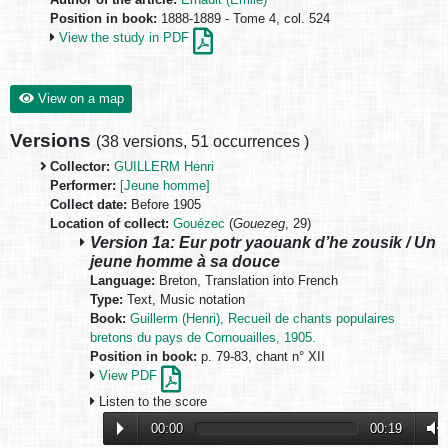
Position in book:
1888-1889 - Tome 4, col. 524
View the study in PDF
View on a map
Versions
(
38 versions
,
51 occurrences
)
Collector:
GUILLERM Henri
Performer:
[Jeune homme]
Collect date:
Before 1905
Location of collect:
Gouézec
(
Gouezeg
, 29)
Version 1a: Eur potr yaouank d’he zousik / Un
jeune homme à sa douce
Language:
Breton, Translation into French
Type:
Text, Music notation
Book:
Guillerm (Henri), Recueil de chants populaires
bretons du pays de Cornouailles, 1905.
Position in book:
p. 79-83, chant n° XII
View PDF
Listen to the score
00:00
00:19