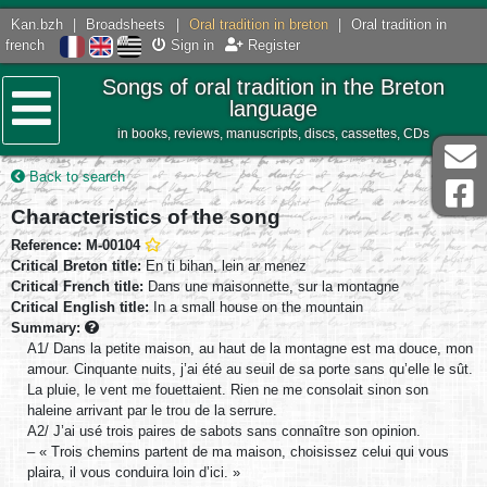
Kan.bzh
|
Broadsheets
|
Oral tradition in breton
|
Oral tradition in
french
Sign in
Register
Songs of oral tradition in the Breton
language
in books, reviews, manuscripts, discs, cassettes, CDs
Menu
Back to search
Characteristics of the song
Reference: M-00104
Critical Breton title:
En ti bihan, lein ar menez
Critical French title:
Dans une maisonnette, sur la montagne
Critical English title:
In a small house on the mountain
Summary:
A1/ Dans la petite maison, au haut de la montagne est ma douce, mon
amour. Cinquante nuits, j’ai été au seuil de sa porte sans qu’elle le sût.
La pluie, le vent me fouettaient. Rien ne me consolait sinon son
haleine arrivant par le trou de la serrure.
A2/ J’ai usé trois paires de sabots sans connaître son opinion.
– « Trois chemins partent de ma maison, choisissez celui qui vous
plaira, il vous conduira loin d’ici. »