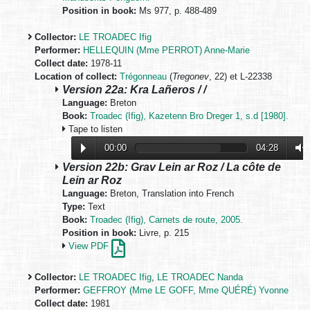
Position in book:
Ms 977, p. 488-489
Collector:
LE TROADEC Ifig
Performer:
HELLEQUIN (Mme PERROT) Anne-Marie
Collect date:
1978-11
Location of collect:
Trégonneau
(
Tregonev
, 22) et L-22338
Version 22a: Kra Lañeros / /
Language:
Breton
Book:
Troadec (Ifig), Kazetenn Bro Dreger 1, s.d [1980].
Tape to listen
00:00
04:28
Version 22b: Grav Lein ar Roz / La côte de
Lein ar Roz
Language:
Breton, Translation into French
Type:
Text
Book:
Troadec (Ifig), Carnets de route, 2005.
Position in book:
Livre, p. 215
View PDF
Collector:
LE TROADEC Ifig
,
LE TROADEC Nanda
Performer:
GEFFROY (Mme LE GOFF, Mme QUÉRÉ) Yvonne
Collect date:
1981