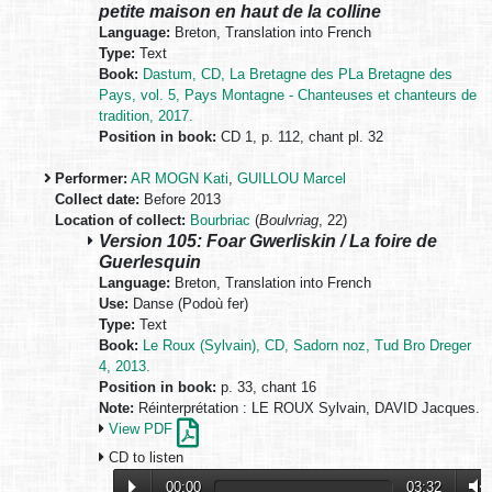
petite maison en haut de la colline
Language:
Breton, Translation into French
Type:
Text
Book:
Dastum, CD, La Bretagne des PLa Bretagne des
Pays, vol. 5, Pays Montagne - Chanteuses et chanteurs de
tradition, 2017.
Position in book:
CD 1, p. 112, chant pl. 32
Performer:
AR MOGN Kati
,
GUILLOU Marcel
Collect date:
Before 2013
Location of collect:
Bourbriac
(
Boulvriag
, 22)
Version 105: Foar Gwerliskin / La foire de
Guerlesquin
Language:
Breton, Translation into French
Use:
Danse (Podoù fer)
Type:
Text
Book:
Le Roux (Sylvain), CD, Sadorn noz, Tud Bro Dreger
4, 2013.
Position in book:
p. 33, chant 16
Note:
Réinterprétation : LE ROUX Sylvain, DAVID Jacques.
View PDF
CD to listen
00:00
03:32