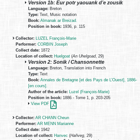
Version 1b: Eur potr yaouank d’e zousik
Language:
Breton
Type:
Text, Music notation
Book:
Almanak ar Breizad.
Position in book:
1936, p. 115
Collector:
LUZEL François-Marie
Performer:
CORBIN Joseph
Collect date:
1872
Location of collect:
Huelgoat
(
An Uhelgoad
, 29)
Version 2: Sonik / Chansonnette
Language:
Breton, Translation into French
Type:
Text
Book:
Annales de Bretagne [et des Pays de L’Ouest], 1886-
[en cours].
Author of the article:
Luzel (François-Marie)
Position in book:
1886 - Tome 1, p. 203-205
View PDF
Collector:
AR CHANN Cheun
Performer:
AR MENN Marianne
Collect date:
1942
Location of collect:
Hanvec
(
Hañveg
, 29)