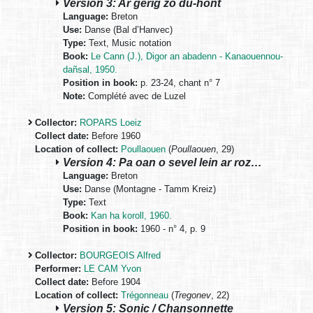
Version 3: Ar gêrig zo du-hont
Language:
Breton
Use:
Danse (Bal d’Hanvec)
Type:
Text, Music notation
Book:
Le Cann (J.), Digor an abadenn - Kanaouennou-
dañsal, 1950.
Position in book:
p. 23-24, chant n° 7
Note:
Complété avec de Luzel
Collector:
ROPARS Loeiz
Collect date:
Before 1960
Location of collect:
Poullaouen
(
Poullaouen
, 29)
Version 4: Pa oan o sevel lein ar roz…
Language:
Breton
Use:
Danse (Montagne - Tamm Kreiz)
Type:
Text
Book:
Kan ha koroll, 1960.
Position in book:
1960 - n° 4, p. 9
Collector:
BOURGEOIS Alfred
Performer:
LE CAM Yvon
Collect date:
Before 1904
Location of collect:
Trégonneau
(
Tregonev
, 22)
Version 5: Sonic / Chansonnette