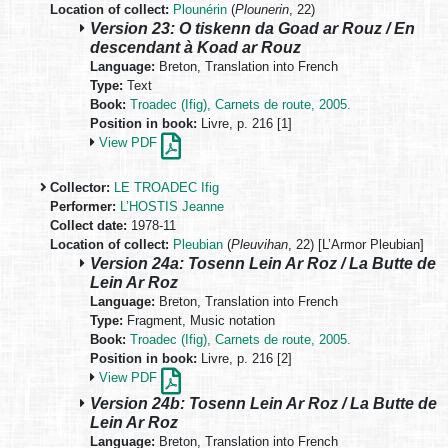
Location of collect:
Plounérin
(
Plounerin
, 22)
Version 23: O tiskenn da Goad ar Rouz / En
descendant à Koad ar Rouz
Language:
Breton, Translation into French
Type:
Text
Book:
Troadec (Ifig), Carnets de route, 2005.
Position in book:
Livre, p. 216 [1]
View PDF
Collector:
LE TROADEC Ifig
Performer:
L’HOSTIS Jeanne
Collect date:
1978-11
Location of collect:
Pleubian
(
Pleuvihan
, 22) [L’Armor Pleubian]
Version 24a: Tosenn Lein Ar Roz / La Butte de
Lein Ar Roz
Language:
Breton, Translation into French
Type:
Fragment, Music notation
Book:
Troadec (Ifig), Carnets de route, 2005.
Position in book:
Livre, p. 216 [2]
View PDF
Version 24b: Tosenn Lein Ar Roz / La Butte de
Lein Ar Roz
Language:
Breton, Translation into French