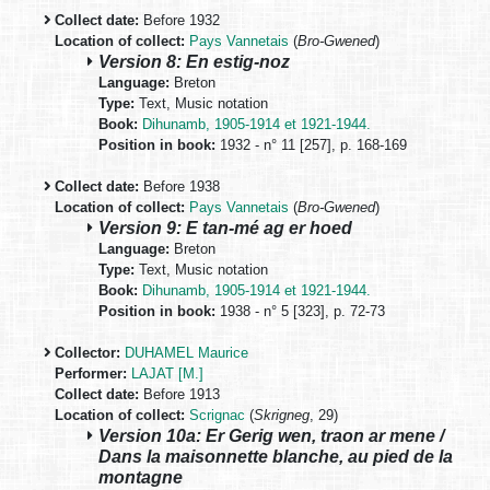
Collect date:
Before 1932
Location of collect:
Pays Vannetais
(
Bro-Gwened
)
Version 8: En estig-noz
Language:
Breton
Type:
Text, Music notation
Book:
Dihunamb, 1905-1914 et 1921-1944.
Position in book:
1932 - n° 11 [257], p. 168-169
Collect date:
Before 1938
Location of collect:
Pays Vannetais
(
Bro-Gwened
)
Version 9: E tan-mé ag er hoed
Language:
Breton
Type:
Text, Music notation
Book:
Dihunamb, 1905-1914 et 1921-1944.
Position in book:
1938 - n° 5 [323], p. 72-73
Collector:
DUHAMEL Maurice
Performer:
LAJAT [M.]
Collect date:
Before 1913
Location of collect:
Scrignac
(
Skrigneg
, 29)
Version 10a: Er Gerig wen, traon ar mene /
Dans la maisonnette blanche, au pied de la
montagne