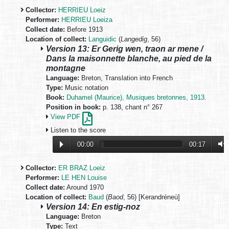
Collector:
HERRIEU Loeiz
Performer:
HERRIEU Loeiza
Collect date:
Before 1913
Location of collect:
Languidic
(
Langedig
, 56)
Version 13: Er Gerig wen, traon ar mene /
Dans la maisonnette blanche, au pied de la
montagne
Language:
Breton, Translation into French
Type:
Music notation
Book:
Duhamel (Maurice), Musiques bretonnes, 1913.
Position in book:
p. 138, chant n° 267
View PDF
Listen to the score
00:00
00:17
Collector:
ER BRAZ Loeiz
Performer:
LE HEN Louise
Collect date:
Around 1970
Location of collect:
Baud
(
Baod
, 56) [Kerandréneù]
Version 14: En estig-noz
Language:
Breton
Type:
Text