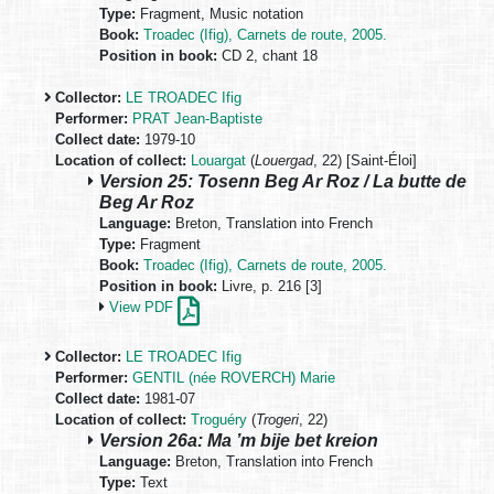
Type:
Fragment, Music notation
Book:
Troadec (Ifig), Carnets de route, 2005.
Position in book:
CD 2, chant 18
Collector:
LE TROADEC Ifig
Performer:
PRAT Jean-Baptiste
Collect date:
1979-10
Location of collect:
Louargat
(
Louergad
, 22) [Saint-Éloi]
Version 25: Tosenn Beg Ar Roz / La butte de
Beg Ar Roz
Language:
Breton, Translation into French
Type:
Fragment
Book:
Troadec (Ifig), Carnets de route, 2005.
Position in book:
Livre, p. 216 [3]
View PDF
Collector:
LE TROADEC Ifig
Performer:
GENTIL (née ROVERCH) Marie
Collect date:
1981-07
Location of collect:
Troguéry
(
Trogeri
, 22)
Version 26a: Ma ’m bije bet kreion
Language:
Breton, Translation into French
Type:
Text