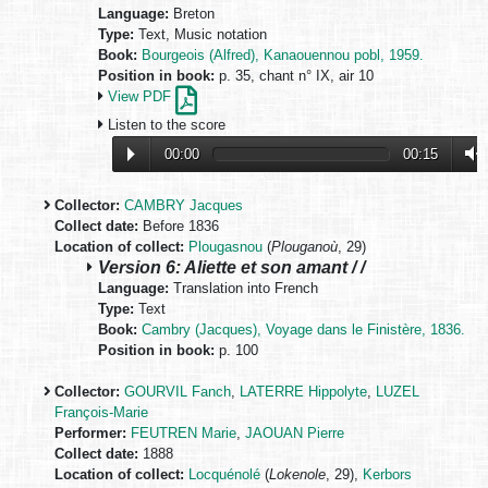
Language:
Breton
Type:
Text, Music notation
Book:
Bourgeois (Alfred), Kanaouennou pobl, 1959.
Position in book:
p. 35, chant n° IX, air 10
View PDF
Listen to the score
00:00
00:15
Collector:
CAMBRY Jacques
Collect date:
Before 1836
Location of collect:
Plougasnou
(
Plouganoù
, 29)
Version 6: Aliette et son amant / /
Language:
Translation into French
Type:
Text
Book:
Cambry (Jacques), Voyage dans le Finistère, 1836.
Position in book:
p. 100
Collector:
GOURVIL Fanch
,
LATERRE Hippolyte
,
LUZEL
François-Marie
Performer:
FEUTREN Marie
,
JAOUAN Pierre
Collect date:
1888
Location of collect:
Locquénolé
(
Lokenole
, 29),
Kerbors