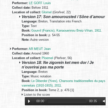
Performer:
LE GOFF Louis
Collect date:
Before 1911
Location of collect:
Glomel
(
Groñvel
, 22)
Version 17: Son amourousted / Sône d’amour
Language:
Breton, Translation into French
Type:
Text
Book:
Gourvil (Francis), Kanaouennou Breiz-Vihan, 1911.
Position in book:
p. 54-55
Note:
Autre version
Performer:
AR MEUT Jean
Collect date:
Around 1960
Location of collect:
Ploemel
(
Pleñver
, 56)
Version 18: Ne zigorein ket men dor / Je
n’ouvrirai pas ma porte
Language:
Breton
Type:
Music notation
Book:
Le Diberder (Yves), Chansons traditionnelles du pays
vannetais (1910-1915), 2011.
Position in book:
Tome 2, p. 476 [1]
Listen to the score
00:00
00:35