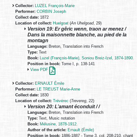
Collector:
LUZEL François-Marie
Performer:
CORBIN Joseph
Collect date:
1872
Location of collect:
Huelgoat
(
An Uhelgoad
, 29)
Version 19: Er gêric wenn, traon ar menez /
Dans la maisonnette blanche, au pied de la
montagn
Language:
Breton, Translation into French
Type:
Text
Book:
Luzel (François-Marie), Soniou Breiz-Izel, 1874-1890.
Position in book:
Tome I, p. 138-141
View PDF
Collector:
ERNAULT Émile
Performer:
LE TREUST Marie-Anne
Collect date:
1830
Location of collect:
Trévérec
(
Trevereg
, 22)
Version 20: L’amant éconduit / /
Language:
Breton, Translation into French
Type:
Text, Music notation
Book:
Mélusine, 1878-1912.
Author of the article:
Ernault (Émile)
Position in book:
1886-1887 - Tome 3, col. 208-210, chant