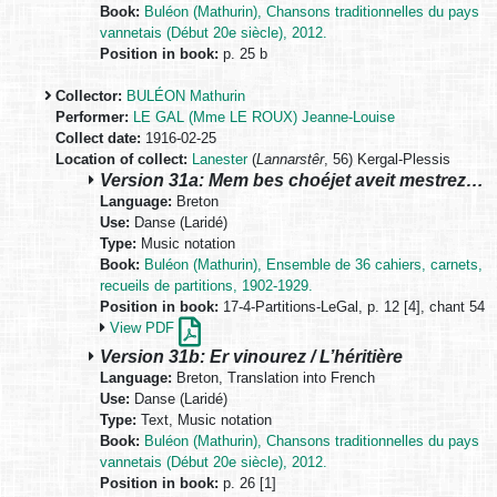
Book:
Buléon (Mathurin), Chansons traditionnelles du pays
vannetais (Début 20e siècle), 2012.
Position in book:
p. 25 b
Collector:
BULÉON Mathurin
Performer:
LE GAL (Mme LE ROUX) Jeanne-Louise
Collect date:
1916-02-25
Location of collect:
Lanester
(
Lannarstêr
, 56) Kergal-Plessis
Version 31a: Mem bes choéjet aveit mestrez…
Language:
Breton
Use:
Danse (Laridé)
Type:
Music notation
Book:
Buléon (Mathurin), Ensemble de 36 cahiers, carnets,
recueils de partitions, 1902-1929.
Position in book:
17-4-Partitions-LeGal, p. 12 [4], chant 54
View PDF
Version 31b: Er vinourez / L’héritière
Language:
Breton, Translation into French
Use:
Danse (Laridé)
Type:
Text, Music notation
Book:
Buléon (Mathurin), Chansons traditionnelles du pays
vannetais (Début 20e siècle), 2012.
Position in book:
p. 26 [1]