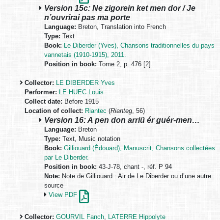
Version 15c: Ne zigorein ket men dor / Je
n’ouvrirai pas ma porte
Language:
Breton, Translation into French
Type:
Text
Book:
Le Diberder (Yves), Chansons traditionnelles du pays
vannetais (1910-1915), 2011.
Position in book:
Tome 2, p. 476 [2]
Collector:
LE DIBERDER Yves
Performer:
LE HUEC Louis
Collect date:
Before 1915
Location of collect:
Riantec
(
Rianteg
, 56)
Version 16: A pen don arriü ér guér-men…
Language:
Breton
Type:
Text, Music notation
Book:
Gilliouard (Édouard), Manuscrit, Chansons collectées
par Le Diberder.
Position in book:
43-J-78, chant -, réf. P 94
Note:
Note de Gilliouard : Air de Le Diberder ou d’une autre
source
View PDF
Collector:
GOURVIL Fanch
,
LATERRE Hippolyte