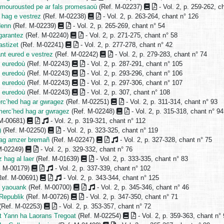
amourousted pe ar fals promesaoù
(Ref. M-02237)
- Vol. 2, p. 259-262, c
z hag e vestrez
(Ref. M-02238)
- Vol. 2, p. 263-264, chant n° 126
denn
(Ref. M-02239)
- Vol. 2, p. 265-269, chant n° 54
garantez
(Ref. M-02240)
- Vol. 2, p. 271-275, chant n° 58
astizet
(Ref. M-02241)
- Vol. 2, p. 277-278, chant n° 42
ant eured e vestrez
(Ref. M-02242)
- Vol. 2, p. 279-283, chant n° 74
n euredoù
(Ref. M-02243)
- Vol. 2, p. 287-291, chant n° 105
n euredoù
(Ref. M-02243)
- Vol. 2, p. 293-296, chant n° 106
n euredoù
(Ref. M-02243)
- Vol. 2, p. 297-306, chant n° 107
n euredoù
(Ref. M-02243)
- Vol. 2, p. 307, chant n° 108
erc’hed hag ar gwragez
(Ref. M-02251)
- Vol. 2, p. 311-314, chant n° 93
merc’hed hag ar gwragez
(Ref. M-02248)
- Vol. 2, p. 315-318, chant n° 94
 M-00681)
- Vol. 2, p. 319-321, chant n° 112
)
(Ref. M-02250)
- Vol. 2, p. 323-325, chant n° 119
hag amzer bremañ
(Ref. M-02247)
- Vol. 2, p. 327-328, chant n° 75
M-02249)
- Vol. 2, p. 329-332, chant n° 76
z hag al laer
(Ref. M-01639)
- Vol. 2, p. 333-335, chant n° 83
. M-00179)
- Vol. 2, p. 337-339, chant n° 102
ef. M-00691)
- Vol. 2, p. 343-344, chant n° 125
d yaouank
(Ref. M-00700)
- Vol. 2, p. 345-346, chant n° 46
 Republik
(Ref. M-00726)
- Vol. 2, p. 347-350, chant n° 71
(Ref. M-02253)
- Vol. 2, p. 353-357, chant n° 72
nt Yann ha Laorans Tregoat
(Ref. M-02254)
- Vol. 2, p. 359-363, chant n°