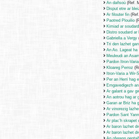
An dañsoù
(Ref. 
Disput etre ar blei
Ar filouter fin
(Ref
Paotred Plouilio
(R
Kimiad ar soudar
Distro soudard ar
Gabriella a Vergy
Tri den lazhet ga
An Ao. Lageat ha 
Meuleudi an Asam
Pardon Itron-Varia
Kloareg Perroz
(R
Itron-Varia a Wir
Per an Herri hag 
Emgavedigezh an a
Ar galant a gav gw
An aotrou hag ar 
Garan ar Briz ha 
Ar vinorezig lazhe
Pardon Sant Yann
Ar plac’h skrapet
Ar baron lazhet d
Ar baron lazhet d
An oferenn gentañ