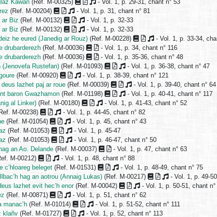
glaz Kawan
(Ref. M-00325)
- Vol. 1, p. 29-31, chant n° 53
rez
(Ref. M-00204)
- Vol. 1, p. 31, chant n° 81
 ar Biz
(Ref. M-00132)
- Vol. 1, p. 32-33
 ar Biz
(Ref. M-00132)
- Vol. 1, p. 32-33
 deiz he eured (Janedig ar Rouz)
(Ref. M-00228)
- Vol. 1, p. 33-34, cha
re drubarderezh
(Ref. M-00036)
- Vol. 1, p. 34, chant n° 116
re drubarderezh
(Ref. M-00036)
- Vol. 1, p. 35-36, chant n° 48
 (Jenovefa Rustefan)
(Ref. M-01093)
- Vol. 1, p. 36-38, chant n° 47
goure
(Ref. M-00920)
- Vol. 1, p. 38-39, chant n° 121
 deus lazhet paj ar roue
(Ref. M-00039)
- Vol. 1, p. 39-40, chant n° 64
 gant baron Gwazhamon
(Ref. M-01198)
- Vol. 1, p. 40-41, chant n° 117
ig al Linker)
(Ref. M-00180)
- Vol. 1, p. 41-43, chant n° 52
Ref. M-00238)
- Vol. 1, p. 44-45, chant n° 82
ne
(Ref. M-01054)
- Vol. 1, p. 45, chant n° 43
az
(Ref. M-01053)
- Vol. 1, p. 45-47
az
(Ref. M-01053)
- Vol. 1, p. 46-47, chant n° 50
hag an Ao. Delande
(Ref. M-00037)
- Vol. 1, p. 47, chant n° 63
ef. M-00212)
- Vol. 1, p. 48, chant n° 88
e c’hloareg beleget
(Ref. M-01531)
- Vol. 1, p. 48-49, chant n° 75
ullbac’h hag an aotrou (Annaig Lukas)
(Ref. M-00217)
- Vol. 1, p. 49-5
eus lazhet evit hec’h enor
(Ref. M-00042)
- Vol. 1, p. 50-51, chant n°
ez
(Ref. M-00871)
- Vol. 1, p. 51, chant n° 62
na manac’h
(Ref. M-01014)
- Vol. 1, p. 51-52, chant n° 111
z klañv
(Ref. M-01727)
- Vol. 1, p. 52, chant n° 113