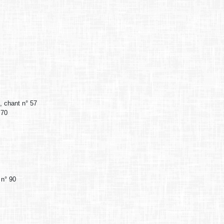
9, chant n° 57
 70
 n° 90