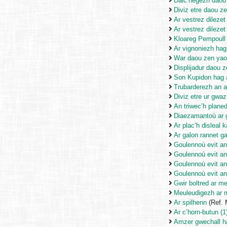
Dalc’hegezh daou c
Diviz etre daou z
Ar vestrez dilezet
Ar vestrez dilezet
Kloareg Pempoull
Ar vignoniezh hag
War daou zen yao
Displijadur daou 
Son Kupidon hag 
Trubarderezh an 
Diviz etre ur gwa
An triwec’h plane
Diaezamantoù ar 
Ar plac’h disleal k
Ar galon rannet g
Goulennoù evit a
Goulennoù evit a
Goulennoù evit a
Goulennoù evit a
Gwir boltred ar m
Meuleudigezh ar 
Ar spilhenn
(Ref.
Ar c’horn-butun (1
Amzer gwechall 