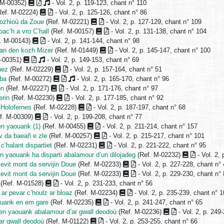
 M-00352)
- Vol. 2, p. 119-123, chant n° 110
ef. M-02224)
- Vol. 2, p. 125-126, chant n° 86
lozhioù da Zoue
(Ref. M-02221)
- Vol. 2, p. 127-129, chant n° 109
ac’h a vro C’hall
(Ref. M-00157)
- Vol. 2, p. 131-138, chant n° 104
. M-00143)
- Vol. 2, p. 141-144, chant n° 98
an den kozh Mizer
(Ref. M-01449)
- Vol. 2, p. 145-147, chant n° 100
M-00351)
- Vol. 2, p. 149-153, chant n° 69
hez
(Ref. M-02229)
- Vol. 2, p. 157-164, chant n° 51
rba
(Ref. M-00272)
- Vol. 2, p. 165-170, chant n° 96
on
(Ref. M-02227)
- Vol. 2, p. 171-176, chant n° 97
erin
(Ref. M-02230)
- Vol. 2, p. 177-185, chant n° 92
 Holofernes
(Ref. M-02228)
- Vol. 2, p. 187-197, chant n° 68
f. M-00309)
- Vol. 2, p. 199-208, chant n° 77
en yaouank (1)
(Ref. M-00455)
- Vol. 2, p. 211-214, chant n° 157
v da baeañ e zle
(Ref. M-00257)
- Vol. 2, p. 215-217, chant n° 101
’halant dispartiet
(Ref. M-02231)
- Vol. 2, p. 221-222, chant n° 95
en yaouank ha disparti abalamour d’un dilojadeg
(Ref. M-02232)
- Vol. 2,
 evit mont da servijin Doue
(Ref. M-02233)
- Vol. 2, p. 227-228, chant n°
 evit mont da servijin Doue
(Ref. M-02233)
- Vol. 2, p. 229-230, chant n°
(Ref. M-01528)
- Vol. 2, p. 231-233, chant n° 56
 ar pevar c’houlz ar bloaz
(Ref. M-02234)
- Vol. 2, p. 235-239, chant n° 
uank en em gare
(Ref. M-02235)
- Vol. 2, p. 241-247, chant n° 65
zen yaouank abalamour d’ar gwall deodoù
(Ref. M-02236)
- Vol. 2, p. 249
ar gwall deodoù
(Ref. M-01122)
- Vol. 2, p. 253-255, chant n° 66