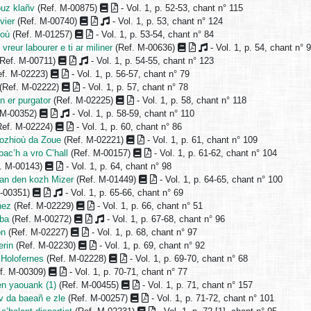
uz klañv
(Ref. M-00875)
- Vol. 1, p. 52-53, chant n° 115
vier
(Ref. M-00740)
- Vol. 1, p. 53, chant n° 124
ioù
(Ref. M-01257)
- Vol. 1, p. 53-54, chant n° 84
vreur labourer e ti ar miliner
(Ref. M-00636)
- Vol. 1, p. 54, chant n° 
Ref. M-00711)
- Vol. 1, p. 54-55, chant n° 123
f. M-02223)
- Vol. 1, p. 56-57, chant n° 79
(Ref. M-02222)
- Vol. 1, p. 57, chant n° 78
 er purgator
(Ref. M-02225)
- Vol. 1, p. 58, chant n° 118
 M-00352)
- Vol. 1, p. 58-59, chant n° 110
ef. M-02224)
- Vol. 1, p. 60, chant n° 86
lozhioù da Zoue
(Ref. M-02221)
- Vol. 1, p. 61, chant n° 109
ac’h a vro C’hall
(Ref. M-00157)
- Vol. 1, p. 61-62, chant n° 104
. M-00143)
- Vol. 1, p. 64, chant n° 98
an den kozh Mizer
(Ref. M-01449)
- Vol. 1, p. 64-65, chant n° 100
M-00351)
- Vol. 1, p. 65-66, chant n° 69
hez
(Ref. M-02229)
- Vol. 1, p. 66, chant n° 51
rba
(Ref. M-00272)
- Vol. 1, p. 67-68, chant n° 96
on
(Ref. M-02227)
- Vol. 1, p. 68, chant n° 97
erin
(Ref. M-02230)
- Vol. 1, p. 69, chant n° 92
 Holofernes
(Ref. M-02228)
- Vol. 1, p. 69-70, chant n° 68
f. M-00309)
- Vol. 1, p. 70-71, chant n° 77
en yaouank (1)
(Ref. M-00455)
- Vol. 1, p. 71, chant n° 157
v da baeañ e zle
(Ref. M-00257)
- Vol. 1, p. 71-72, chant n° 101