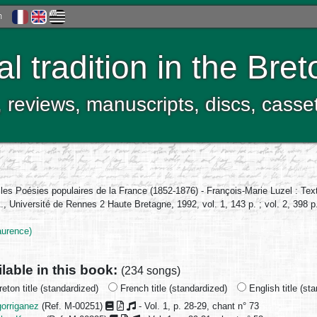
h
al tradition in the Bre
, reviews, manuscripts, discs, casse
r les Poésies populaires de la France (1852-1876) - François-Marie Luzel : Tex
 Université de Rennes 2 Haute Bretagne, 1992, vol. 1, 143 p. ; vol. 2, 398 p. 
urence)
ilable in this book:
(234 songs)
eton title (standardized)
French title (standardized)
English title (st
gorriganez
(Ref. M-00251)
- Vol. 1, p. 28-29, chant n° 73