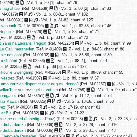
M-02249)
- Vol. 1, p. 80 [1], chant n° 76
z hag al laer
(Ref. M-01639)
- Vol. 1, p. 80 [2], chant n° 83
. M-00179)
- Vol. 1, p. 80-81, chant n° 102
ef. M-00691)
- Vol. 1, p. 81-82, chant n° 125
d yaouank
(Ref. M-00700)
- Vol. 1, p. 82-83, chant n° 46
 Republik
(Ref. M-00726)
- Vol. 1, p. 83, chant n° 71
(Ref. M-02253)
- Vol. 1, p. 83-84, chant n° 72
nt Yann ha Laorans Tregoat
(Ref. M-02254)
- Vol. 1, p. 84, chant n° 99
Le Gall, merzherien
(Ref. M-01409)
- Vol. 1, p. 84-85, chant n° 80
ble nasional
(Ref. M-00102)
- Vol. 1, p. 85-86, chant n° 89
 a Goñfort
(Ref. M-02256)
- Vol. 1, p. 88 [1], chant n° 91
ef. M-02255)
- Vol. 1, p. 88 [2], chant n° 122
-Sikour e Gwengamp
(Ref. M-02258)
- Vol. 1, p. 88-89, chant n° 55
e vestrez
(Ref. M-01507)
- Vol. 1, p. 89, chant n° 67
mourouzien dispartiet gant ar gwall deodoù
(Ref. M-02257)
- Vol. 1, p.
elloc’h ur vestrez eget ur vatezh
(Ref. M-02259)
- Vol. 1, p. 90, chant n
gorriganez
(Ref. M-00251)
- Vol. 2, p. 11-12, chant n° 73
glaz Kawan
(Ref. M-00325)
- Vol. 2, p. 13-16, chant n° 53
rez
(Ref. M-00204)
- Vol. 2, p. 17-19, chant n° 81
 ar Biz
(Ref. M-00132)
- Vol. 2, p. 21-22
 deiz he eured (Janedig ar Rouz)
(Ref. M-00228)
- Vol. 2, p. 23-25, cha
re drubarderezh
(Ref. M-00036)
- Vol. 2, p. 27-28, chant n° 116
re drubarderezh
(Ref. M-00036)
- Vol. 2, p. 29-31, chant n° 48
 (Jenovefa Rustefan)
(Ref. M-01093)
- Vol. 2, p. 33-36, chant n° 47