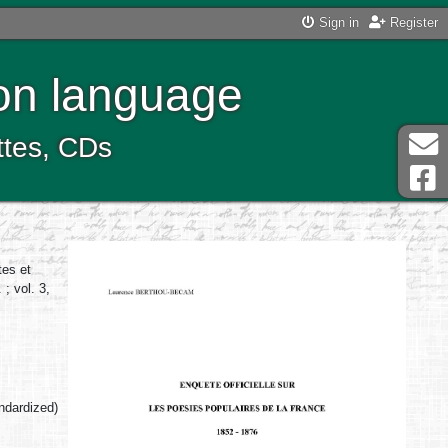
Sign in
Register
ton language
ttes, CDs
tes et
; vol. 3,
andardized)