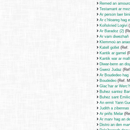
Remed an amouro
Testamant ar mez
Ar person laer bin
Ar c’hloareg hag e 
Koñskried Logivi
(
Ar Baradoz (2)
(Re
Ar varn diwezhañ
Klemmoù an anaon
Katell gollet
(Ref.
Kantik ar garnel
(R
Kantik war ar mal
Diwar-benn an disp
Gwerz Judaz
(Ref
Ar Boudedeo hag 
Boudedeo
(Ref. 
Glac’har ar Werc’
Buhez santez Ba
Buhez sant Emili
An ermit Yann Gu
Judith a zibennas
Ar priñs Melar
(Re
Ar marv hag an d
Distro an den mar