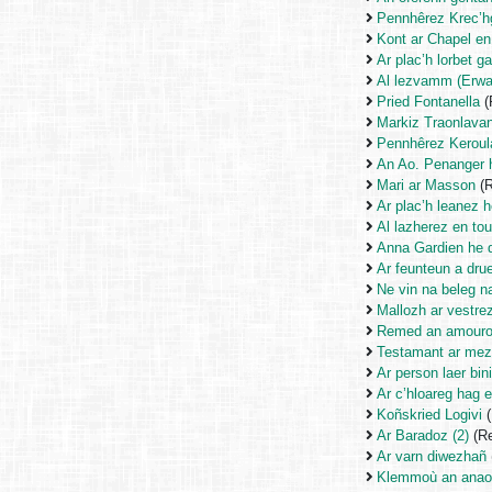
Pennhêrez Krec’h
Kont ar Chapel en
Ar plac’h lorbet
Al lezvamm (Erwan
Pried Fontanella
(
Markiz Traonlava
Pennhêrez Keroul
An Ao. Penanger 
Mari ar Masson
(R
Ar plac’h leanez h
Al lazherez en to
Anna Gardien he d
Ar feunteun a dru
Ne vin na beleg 
Mallozh ar vestre
Remed an amouro
Testamant ar mez
Ar person laer bin
Ar c’hloareg hag e 
Koñskried Logivi
(
Ar Baradoz (2)
(Re
Ar varn diwezhañ
Klemmoù an anaon