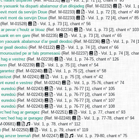
’halant dispartiet
(Ref. M-02231)
- Vol. 1, p. 72 [1], chant n° 95
en yaouank ha disparti abalamour d’un dilojadeg
(Ref. M-02232)
- Vol. 1, 
 evit mont da servijin Doue
(Ref. M-02233)
- Vol. 1, p. 72 [3], chant n° 49
 evit mont da servijin Doue
(Ref. M-02233)
- Vol. 1, p. 72 [4], chant n° 85
(Ref. M-01528)
- Vol. 1, p. 73 [1], chant n° 56
 ar pevar c’houlz ar bloaz
(Ref. M-02234)
- Vol. 1, p. 73 [2], chant n° 103
uank en em gare
(Ref. M-02235)
- Vol. 1, p. 73 [3], chant n° 65
zen yaouank abalamour d’ar gwall deodoù
(Ref. M-02236)
- Vol. 1, p. 74 [
ar gwall deodoù
(Ref. M-01122)
- Vol. 1, p. 74 [2], chant n° 66
amourousted pe ar fals promesaoù
(Ref. M-02237)
- Vol. 1, p. 74 [3], cha
z hag e vestrez
(Ref. M-02238)
- Vol. 1, p. 74-75, chant n° 126
denn
(Ref. M-02239)
- Vol. 1, p. 75 [1], chant n° 54
garantez
(Ref. M-02240)
- Vol. 1, p. 75 [2], chant n° 58
astizet
(Ref. M-02241)
- Vol. 1, p. 75 [3], chant n° 42
ant eured e vestrez
(Ref. M-02242)
- Vol. 1, p. 75-76, chant n° 74
n euredoù
(Ref. M-02243)
- Vol. 1, p. 76-77 [1], chant n° 105
n euredoù
(Ref. M-02243)
- Vol. 1, p. 76-77 [2], chant n° 106
n euredoù
(Ref. M-02243)
- Vol. 1, p. 76-77 [3], chant n° 107
n euredoù
(Ref. M-02243)
- Vol. 1, p. 76-77 [4], chant n° 108
erc’hed hag ar gwragez
(Ref. M-02251)
- Vol. 1, p. 77, chant n° 93
merc’hed hag ar gwragez
(Ref. M-02248)
- Vol. 1, p. 77-78, chant n° 94
 M-00681)
- Vol. 1, p. 78, chant n° 112
)
(Ref. M-02250)
- Vol. 1, p. 79, chant n° 119
hag amzer bremañ
(Ref. M-02247)
- Vol. 1, p. 79-80, chant n° 75