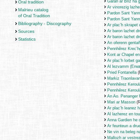
Garan ar Briz ha 
Oral tradition
Ar vinorezig lazhe
Malrieu catalog
Pardon Sant Yann
of Oral Tradition
Pardon Sant Yann
Bibliography - Discography
Ar plac’h skrapet
Ar baron lazhet d
Sources
Ar baron lazhet d
Statistics
An oferenn gentañ
Pennhêrez Krec’h
Kont ar Chapel en
Ar plac’h lorbet
Al lezvamm (Erwan
Pried Fontanella
(
Markiz Traonlava
Pennhêrez Keroul
Pennhêrez Keroul
An Ao. Penanger 
Mari ar Masson
(R
Ar plac’h leanez h
Al lazherez en to
Anna Gardien he d
Ar feunteun a dru
Ne vin na beleg 
Mallozh ar vestre