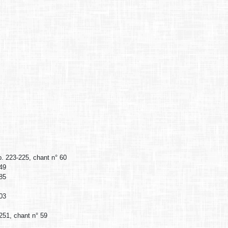
 p. 223-225, chant n° 60
 49
 85
103
-251, chant n° 59