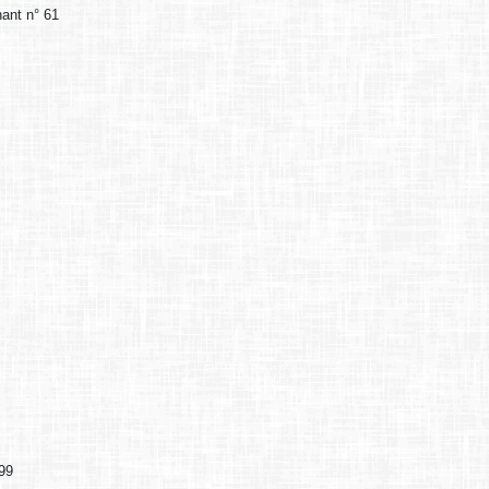
hant n° 61
 99