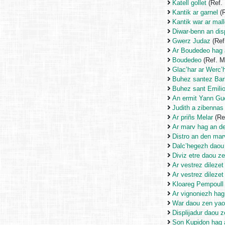
Katell gollet
(Ref.
Kantik ar garnel
(R
Kantik war ar mal
Diwar-benn an disp
Gwerz Judaz
(Ref
Ar Boudedeo hag 
Boudedeo
(Ref. 
Glac’har ar Werc’
Buhez santez Ba
Buhez sant Emili
An ermit Yann Gu
Judith a zibennas
Ar priñs Melar
(Re
Ar marv hag an d
Distro an den mar
Dalc’hegezh daou c
Diviz etre daou z
Ar vestrez dilezet
Ar vestrez dilezet
Kloareg Pempoull
Ar vignoniezh hag
War daou zen yao
Displijadur daou 
Son Kupidon hag 