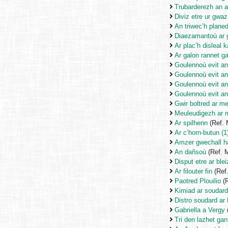
Trubarderezh an 
Diviz etre ur gwa
An triwec’h plane
Diaezamantoù ar 
Ar plac’h disleal k
Ar galon rannet g
Goulennoù evit a
Goulennoù evit a
Goulennoù evit a
Goulennoù evit a
Gwir boltred ar m
Meuleudigezh ar 
Ar spilhenn
(Ref.
Ar c’horn-butun (1
Amzer gwechall 
An dañsoù
(Ref. 
Disput etre ar blei
Ar filouter fin
(Ref
Paotred Plouilio
(R
Kimiad ar soudar
Distro soudard ar
Gabriella a Vergy
Tri den lazhet ga