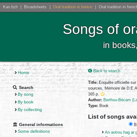
Kan.bzh
|
Broadsheets
|
Oral tradition in breton
|
Oral tradition in frenc
Songs of or
in books
Back to search
Home
Title:
Enquête officielle su
Search
sources, Mémoire de D.E.A.,
By song
165 p.
Author:
Berthou-Bécam (La
By book
Type:
Book
By collecting
List of songs ava
General informations
Br
Some definitions
An aotrou hag ar 