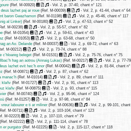
goure
(Ref. M-00920)
- Vol. 2, p. 37-40, chant n° 121
 deus lazhet paj ar roue
(Ref. M-00039)
- Vol. 2, p. 41-44, chant n° 64
 gant baron Gwazhamon
(Ref. M-01198)
- Vol. 2, p. 45-46, chant n° 117
ig al Linker)
(Ref. M-00180)
- Vol. 2, p. 47-53, chant n° 52
Ref. M-00238)
- Vol. 2, p. 55-57, chant n° 82
ne
(Ref. M-01054)
- Vol. 2, p. 59-61, chant n° 43
az
(Ref. M-01053)
- Vol. 2, p. 63-68, chant n° 50
hag an Ao. Delande
(Ref. M-00037)
- Vol. 2, p. 69-72, chant n° 63
ef. M-00212)
- Vol. 2, p. 73-74, chant n° 88
e c’hloareg beleget
(Ref. M-01531)
- Vol. 2, p. 75-76, chant n° 75
ullbac’h hag an aotrou (Annaig Lukas)
(Ref. M-00217)
- Vol. 2, p. 77-7
eus lazhet evit hec’h enor
(Ref. M-00042)
- Vol. 2, p. 81-84, chant n°
ez
(Ref. M-00871)
- Vol. 2, p. 87, chant n° 62
na manac’h
(Ref. M-01014)
- Vol. 2, p. 89, chant n° 111
z klañv
(Ref. M-01727)
- Vol. 2, p. 91, chant n° 113
uz klañv
(Ref. M-00875)
- Vol. 2, p. 93, chant n° 115
vier
(Ref. M-00740)
- Vol. 2, p. 95-96, chant n° 124
ioù
(Ref. M-01257)
- Vol. 2, p. 97-98, chant n° 84
vreur labourer e ti ar miliner
(Ref. M-00636)
- Vol. 2, p. 99-101, chant
Ref. M-00711)
- Vol. 2, p. 103-104, chant n° 123
f. M-02223)
- Vol. 2, p. 107-110, chant n° 79
(Ref. M-02222)
- Vol. 2, p. 111-114, chant n° 78
 er purgator
(Ref. M-02225)
- Vol. 2, p. 115-117, chant n° 118