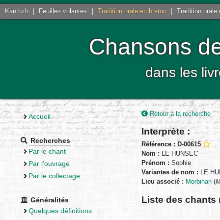
Kan.bzh
|
Feuilles volantes
|
Tradition orale en breton
|
Tradition orale
Chansons de 
dans les liv
Retour à la recherche
Accueil
Interprète :
Recherches
Référence : D-00615
Par le chant
Nom :
LE HUNSEC
Prénom :
Sophie
Par l’ouvrage
Variantes de nom :
LE HU
Par le collectage
Lieu associé :
Morbihan
(
M
Liste des chants 
Généralités
Quelques définitions