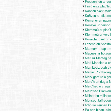
Froudennoù ar ve
Hiniù enta plac’hi
Kabiten Sant-Mal
Kañvoù an dizerto
Kemenerien naon
Kenavo ur person
Klemmoù ar plac’h
Klemmoù ur verc’
Konsolet gant un 
Lezenn an Aposta
Ma mamm tapit ma
Maouez ar botaou
Mari Ar Menteg ha
Mari Madelen a c
Mari-Louiz eizh v
Markiz Pontkalleg
Marv gant re a ga
Merc’h an dug a 
Merc’hed o vragal
Merc’hed Plañvou
Miliner ha miline
Morised Jaffredou
N’ho koulennan ke
Pa oan bihan, biha