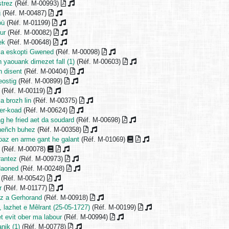
strez
(Réf. M-00993)
g
(Réf. M-00487)
où
(Réf. M-01199)
ur
(Réf. M-00082)
ek
(Réf. M-00648)
 a eskopti Gwened
(Réf. M-00098)
 yaouank dimezet fall (1)
(Réf. M-00603)
h disent
(Réf. M-00404)
eostig
(Réf. M-00899)
(Réf. M-00119)
 brozh lin
(Réf. M-00375)
er-koad
(Réf. M-00624)
g he fried aet da soudard
(Réf. M-00698)
heñch buhez
(Réf. M-00358)
loaz en arme gant he galant
(Réf. M-01069)
(Réf. M-00078)
rantez
(Réf. M-00973)
Naoned
(Réf. M-00248)
(Réf. M-00542)
r
(Réf. M-01177)
rez a Gerhorand
(Réf. M-00918)
, lazhet e Mêlrant (25-05-1727)
(Réf. M-00199)
t evit ober ma labour
(Réf. M-00994)
nik (1)
(Réf. M-00778)