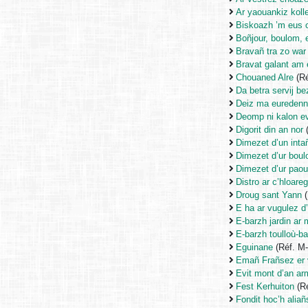
Ar yaouankiz koll
Biskoazh ’m eus 
Boñjour, boulom, 
Bravañ tra zo war
Bravat galant am 
Chouaned Alre
(Ré
Da betra servij b
Deiz ma eureden
Deomp ni kalon ev
Digorit din an nor
Dimezet d’un inta
Dimezet d’ur bou
Dimezet d’ur pao
Distro ar c’hloareg
Droug sant Yann
(
E ha ar vugulez d’
E-barzh jardin ar 
E-barzh toulloù-b
Eguinane
(Réf. M
Emañ Frañsez er v
Evit mont d’an a
Fest Kerhuiton
(R
Fondit hoc’h aliañ