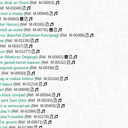
oz dirak an Oriant
(Réf. M-00053)
éf. M-01048)
 imor a chanjo
(Réf. M-00849)
f. M-00063)
lier Hamon)
(Réf. M-00165)
entañ an eured
(Réf. M-00735)
r noz diwezhat (Dañserion Kervignag)
(Réf. M-00388)
bar
(Réf. M-01138)
Réf. M-00167)
son
(Réf. M-01277)
ller (Markizez Degange)
(Réf. M-00062)
ant gantañ bezañ kapusin
(Réf. M-00152)
hugunod gounezet
(Réf. M-00336)
s
(Réf. M-00593)
ag ar malour treitour
(Réf. M-01164)
l lagout
(Réf. M-01214)
her
(Réf. M-00608)
o klask trompañ
(Réf. M-00594)
e pont Sant Drein
(Réf. M-00193)
ant ur werennad win
(Réf. M-00403)
 plac’h
(Réf. M-01084)
plac’h touellet
(Réf. M-01178)
d’ar gouent
(Réf. M-00671)
 fall
(Réf. M-01289)