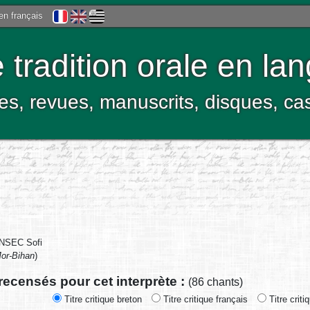
 en français
tradition orale en la
res, revues, manuscrits, disques, c
NSEC Sofi
or-Bihan
)
recensés pour cet interprète :
(86 chants)
Titre critique breton
Titre critique français
Titre criti