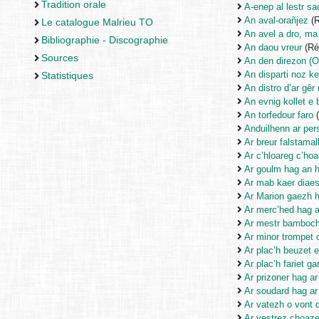
Tradition orale
A-enep al lestr sa
An aval-orañjez
(R
Le catalogue Malrieu TO
An avel a dro, ma
Bibliographie - Discographie
An daou vreur
(Ré
Sources
An den direzon (O
An disparti noz k
Statistiques
An distro d’ar gê
An evnig kollet e 
An torfedour faro
(
Anduilhenn ar per
Ar breur falstama
Ar c’hloareg c’ho
Ar goulm hag an 
Ar mab kaer diae
Ar Marion gaezh h
Ar merc’hed hag a
Ar mestr bamboc
Ar minor trompet 
Ar plac’h beuzet 
Ar plac’h fariet g
Ar prizoner hag ar
Ar soudard hag ar 
Ar vatezh o vont 
Ar vestrez choazet