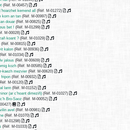
et
(Réf. M-00457)
c’hoarzhet kemend all
(Réf. M-01272)
e korn an tan
(Réf. M-00997)
 an douar
(Réf. M-00825)
eus bet !
(Réf. M-01299)
f. M-00028)
ezañ koant ?
(Réf. M-01029)
n
(Réf. M-00815)
it kalon
(Réf. M-00936)
(Réf. M-01034)
ñv jalous
(Réf. M-00609)
lomig kozh
(Réf. M-00585)
ur-kaezh mezvier
(Réf. M-00620)
 fripon
(Réf. M-00932)
Réf. M-00120)
al lann
(Réf. M-01152)
minor (ar c’hoant dimeziñ)
(Réf. M-01027)
ac’h Bro-Saoz
(Réf. M-00052)
-00427)
ilin avel
(Réf. M-00981)
rme
(Réf. M-01070)
éf. M-01298)
s
(Réf. M-01033)