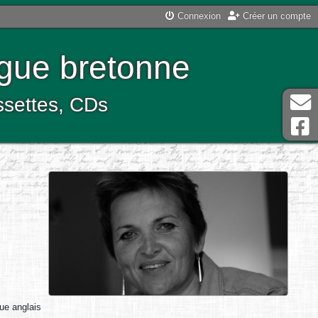
Connexion
Créer un compte
ngue bretonne
assettes, CDs
que anglais