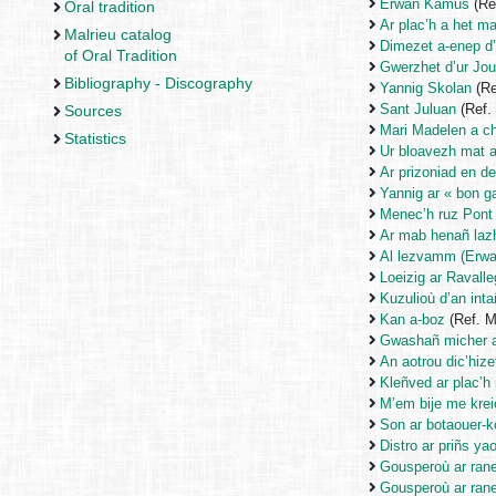
Erwan Kamus
(Re
Oral tradition
Ar plac’h a het m
Malrieu catalog
Dimezet a-enep d’
of Oral Tradition
Gwerzhet d’ur Jou
Bibliography - Discography
Yannig Skolan
(Re
Sant Juluan
(Ref.
Sources
Mari Madelen a c
Statistics
Ur bloavezh mat 
Ar prizoniad en d
Yannig ar « bon g
Menec’h ruz Pont
Ar mab henañ laz
Al lezvamm (Erwan
Loeizig ar Ravalle
Kuzulioù d’an int
Kan a-boz
(Ref. 
Gwashañ micher a
An aotrou dic’hize
Kleñved ar plac’h
M’em bije me kre
Son ar botaouer-
Distro ar priñs y
Gousperoù ar ran
Gousperoù ar ran