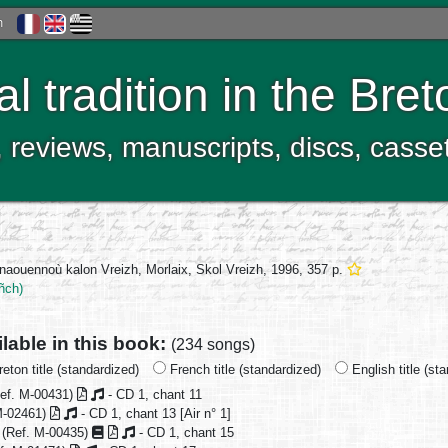
h
al tradition in the Bre
, reviews, manuscripts, discs, casse
anaouennoù kalon Vreizh, Morlaix, Skol Vreizh, 1996, 357 p.
ñch)
ilable in this book:
(234 songs)
eton title (standardized)
French title (standardized)
English title (st
ef. M-00431)
- CD 1, chant 11
M-02461)
- CD 1, chant 13 [Air n° 1]
(Ref. M-00435)
- CD 1, chant 15