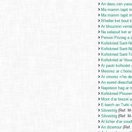
An daou zen yaou
Ma mamm tapit ma
Ma mamm tapit ma
N’heller ket bout
Ar blouzenn verra
Na selaouit ket ar
Person Prizieg a 
Koñskried Sant-N
Koñskried Sant-N
Koñskried Sant-Tri
Koñskried ar Vous
Ar paotr koñsolet
Mestrez ar c’honsk
Ar vinorez n’he d
An eured diwezhat
Napoleon hag ar m
Koñskried Ploune
Mont d’ar brezel 
E-barzh an Turki e
Silvestrig
(Ref. M
Silvestrig
(Ref. M
Al lizher d’ar soud
An dizertour
(Ref.