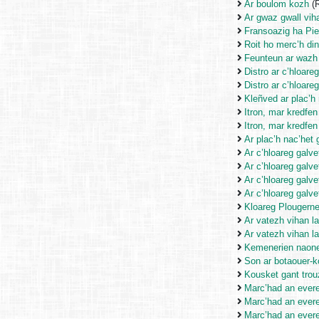
Ar boulom kozh
(R
Ar gwaz gwall vih
Fransoazig ha Pie
Roit ho merc’h din
Feunteun ar wazh 
Distro ar c’hloareg
Distro ar c’hloareg
Kleñved ar plac’h
Itron, mar kredfen
Itron, mar kredfen
Ar plac’h nac’het 
Ar c’hloareg galve
Ar c’hloareg galve
Ar c’hloareg galve
Ar c’hloareg galve
Kloareg Plougerne
Ar vatezh vihan la
Ar vatezh vihan la
Kemenerien naon
Son ar botaouer-
Kousket gant trouz
Marc’had an ever
Marc’had an ever
Marc’had an ever