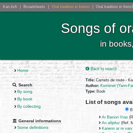
Kan.bzh
|
Broadsheets
|
Oral tradition in breton
|
Oral tradition in frenc
Songs of or
in books
Back to search
Home
Title:
Carnets de route - K
Search
Author:
Kemener (Yann-Fa
By song
Type:
Book
By book
List of songs ava
By collecting
Br
Ar Basion Vras
(R
General informations
An añjeluz
(Ref. 
Some definitions
Kanenn ar re varv