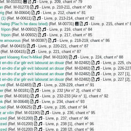
ef. M-01031)
- Livre, p. 209, chant n° 79
an
(Ref. M-01273)
- Livre, p. 210-211, chant n° 80
rig
(Ref. M-00604)
- Livre, p. 212, chant n° 81
 (1)
(Ref. M-00611)
- Livre, p. 213-214, chant n° 82
haleg (Plac’h he daou bried)
(Ref. M-00731)
- Livre, p. 215, chant n° 
 fripon
(Ref. M-00932)
- Livre, p. 216, chant n° 84
 fripon
(Ref. M-00932)
- Livre, p. 217, chant n° 85
 re amourous
(Ref. M-00387)
- Livre, p. 218-219, chant n° 86
(Ref. M-00415)
- Livre, p. 220-221, chant n° 87
(Ref. M-00415)
- Livre, p. 221, chant n° 87
gant kloareg Krec’h-Mikel
(Ref. M-01100)
- Livre, p. 224, chant n° 88
t en-dro d’ar gêr evit labourat an douar
(Ref. M-02482)
- Livre, p. 225, ch
t en-dro d’ar gêr evit labourat an douar
(Ref. M-02482)
- Livre, p. 226-22
t en-dro d’ar gêr evit labourat an douar
(Ref. M-02482)
- Livre, p. 227 [1]
t en-dro d’ar gêr evit labourat an douar
(Ref. M-02482)
- Livre, p. 227 [2]
vel
(Ref. M-02483)
- Livre, p. 228-229, chant n° 91
er
(Ref. M-00181)
- Livre, p. 232 [Air n° 2], chant n° 92
er
(Ref. M-00181)
- Livre, p. 232-233 [Air n° 1], chant n° 92
ek
(Ref. M-00648)
- Livre, p. 234, chant n° 93
koad
(Ref. M-00625)
- Livre, p. 235, chant n° 94
 ar vilin
(Ref. M-01190)
- Livre, p. 236, chant n° 95
ezed
(Ref. M-01200)
- Livre, p. 237, chant n° 96
ezed
(Ref. M-01200)
- Livre, p. 238 [1], chant n° 96
ezed
(Ref. M-01200)
- Livre, p. 238 [2], chant n° 96