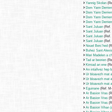
Yannig Skolan
(Re
Dom Yann Derrie
Dom Yann Derrie
Dom Yann Derrie
Dom Yann Derrie
Sant Juluan
(Ref.
Sant Juluan
(Ref.
Sant Juluan
(Ref.
Sant Juluan
(Ref.
Nouel Berc’hed
(R
Buhez Sant Alexi
Mari Madelen a c
Tad ar beorien
(Re
Kimiad an ene
(Re
An intañvez hep b
Ur bloavezh mat 
Ur bloavezh mat 
Ur bloavezh mat 
Eguinane
(Ref. M
Ar Basion Vras
(R
Ar Basion Vras
(R
Ar Basion Vras
(R
Ar Basion Vihan (A