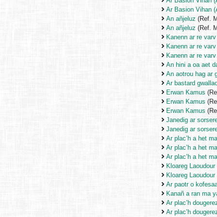
Ar Basion Vihan (A
Ar Basion Vihan (A
An añjeluz
(Ref. 
An añjeluz
(Ref. 
Kanenn ar re varv
Kanenn ar re varv
Kanenn ar re varv
An hini a oa aet d
An aotrou hag ar 
Ar bastard gwalla
Erwan Kamus
(Re
Erwan Kamus
(Re
Erwan Kamus
(Re
Janedig ar sorser
Janedig ar sorser
Ar plac’h a het m
Ar plac’h a het m
Ar plac’h a het m
Kloareg Laoudour 
Kloareg Laoudour 
Ar paotr o kofesa
Kanañ a ran ma y
Ar plac’h douger
Ar plac’h douger