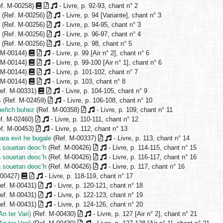
f. M-00258)
- Livre, p. 92-93, chant n° 2
n
(Ref. M-00256)
- Livre, p. 94 [Variante], chant n° 3
n
(Ref. M-00256)
- Livre, p. 94-95, chant n° 3
n
(Ref. M-00256)
- Livre, p. 96-97, chant n° 4
n
(Ref. M-00256)
- Livre, p. 98, chant n° 5
 M-00144)
- Livre, p. 99 [Air n° 2], chant n° 6
 M-00144)
- Livre, p. 99-100 [Air n° 1], chant n° 6
 M-00144)
- Livre, p. 101-102, chant n° 7
 M-00144)
- Livre, p. 103, chant n° 8
ef. M-00331)
- Livre, p. 104-105, chant n° 9
s
(Ref. M-02459)
- Livre, p. 106-108, chant n° 10
heñch buhez
(Ref. M-00358)
- Livre, p. 109, chant n° 11
f. M-02460)
- Livre, p. 110-111, chant n° 12
f. M-00453)
- Livre, p. 112, chant n° 13
ara evit he bugale
(Ref. M-00337)
- Livre, p. 113, chant n° 14
a souetan deoc’h
(Ref. M-00426)
- Livre, p. 114-115, chant n° 15
a souetan deoc’h
(Ref. M-00426)
- Livre, p. 116-117, chant n° 16
a souetan deoc’h
(Ref. M-00426)
- Livre, p. 117, chant n° 16
-00427)
- Livre, p. 118-119, chant n° 17
ef. M-00431)
- Livre, p. 120-121, chant n° 18
ef. M-00431)
- Livre, p. 122-123, chant n° 19
ef. M-00431)
- Livre, p. 124-126, chant n° 20
n ter Vari)
(Ref. M-00430)
- Livre, p. 127 [Air n° 2], chant n° 21