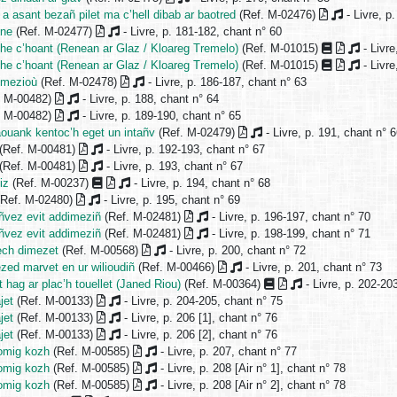
a asant bezañ pilet ma c’hell dibab ar baotred
(Ref. M-02476)
- Livre, p
ene
(Ref. M-02477)
- Livre, p. 181-182, chant n° 60
he c’hoant (Renean ar Glaz / Kloareg Tremelo)
(Ref. M-01015)
- Livre
he c’hoant (Renean ar Glaz / Kloareg Tremelo)
(Ref. M-01015)
- Livre
imezioù
(Ref. M-02478)
- Livre, p. 186-187, chant n° 63
. M-00482)
- Livre, p. 188, chant n° 64
. M-00482)
- Livre, p. 189-190, chant n° 65
ouank kentoc’h eget un intañv
(Ref. M-02479)
- Livre, p. 191, chant n° 
(Ref. M-00481)
- Livre, p. 192-193, chant n° 67
(Ref. M-00481)
- Livre, p. 193, chant n° 67
iz
(Ref. M-00237)
- Livre, p. 194, chant n° 68
Ref. M-02480)
- Livre, p. 195, chant n° 69
añvez evit addimeziñ
(Ref. M-02481)
- Livre, p. 196-197, chant n° 70
añvez evit addimeziñ
(Ref. M-02481)
- Livre, p. 198-199, chant n° 71
ech dimezet
(Ref. M-00568)
- Livre, p. 200, chant n° 72
zed marvet en ur wilioudiñ
(Ref. M-00466)
- Livre, p. 201, chant n° 73
t hag ar plac’h touellet (Janed Riou)
(Ref. M-00364)
- Livre, p. 202-20
jet
(Ref. M-00133)
- Livre, p. 204-205, chant n° 75
jet
(Ref. M-00133)
- Livre, p. 206 [1], chant n° 76
jet
(Ref. M-00133)
- Livre, p. 206 [2], chant n° 76
lomig kozh
(Ref. M-00585)
- Livre, p. 207, chant n° 77
lomig kozh
(Ref. M-00585)
- Livre, p. 208 [Air n° 1], chant n° 78
lomig kozh
(Ref. M-00585)
- Livre, p. 208 [Air n° 2], chant n° 78