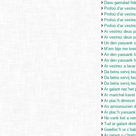
Daou gamalad fide
Profoù d’ar vestre
Profoù d’ar vestre
Profoù d’ar vestre
Profoù d’ar vestre
Ar vestrez deus p
Ar vestrez deus p
Un den yaouank s
M’em bije me kre
An den yaouank fa
An den yaouank fa
Ar vestrez a lava
Da betra servij b
Da betra servij b
Da betra servij b
Ar galant nac’het
Ar marichal kavet 
Ar plac’h dimezet
An amourouzien di
Ar plac’h yaouank
Ne vank ket a ver
Tud ar galant dist
Gwelloc’h ur c’habi
Ar galant o c’hort