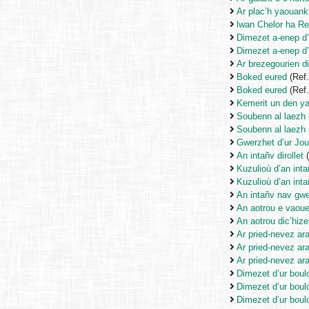
Ar plac’h yaouank 
lwan Chelor ha R
Dimezet a-enep d’
Dimezet a-enep d’
Ar brezegourien d
Boked eured
(Ref
Boked eured
(Ref
Kemerit un den ya
Soubenn al laezh
Soubenn al laezh
Gwerzhet d’ur Jou
An intañv dirollet
(
Kuzulioù d’an int
Kuzulioù d’an int
An intañv nav gw
An aotrou e vaoue
An aotrou dic’hize
Ar pried-nevez ara
Ar pried-nevez ara
Ar pried-nevez ara
Dimezet d’ur bou
Dimezet d’ur bou
Dimezet d’ur bou