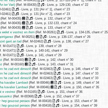
n ter Vari)
(Ref. M-00430)
- Livre, p. 127-128 [Air n° 1], chant n° 21
n ter Vari)
(Ref. M-00430)
- Livre, p. 129-130, chant n° 22
M-02461)
- Livre, p. 131 [Air n° 1], chant n° 23
M-02461)
- Livre, p. 131 [Air n° 2], chant n° 23
(Ref. M-00435)
- Livre, p. 132, chant n° 24
(Ref. M-00435)
- Livre, p. 132-133, chant n° 24
(Ref. M-00435)
- Livre, p. 133, chant n° 24
a welet e vestrez en ifern
(Ref. M-00261)
- Livre, p. 134-135, chant n° 25
gorriganez
(Ref. M-00251)
- Livre, p. 136-137, chant n° 26
ozet gant an tad
(Ref. M-02462)
- Livre, p. 138, chant n° 27
f. M-01471)
- Livre, p. 139, chant n° 28
f. M-01471)
- Livre, p. 140-141, chant n° 29
f. M-01471)
- Livre, p. 141, chant n° 29
ez
(Ref. M-00160)
- Livre, p. 142, chant n° 30
ez
(Ref. M-00160)
- Livre, p. 143, chant n° 31
arv he zad evit dimeziñ
(Ref. M-02463)
- Livre, p. 146, chant n° 32
arv he zad evit dimeziñ
(Ref. M-02463)
- Livre, p. 147, chant n° 33
arv he zad evit dimeziñ
(Ref. M-02463)
- Livre, p. 148, chant n° 33
ha kavalier Lambaol
(Ref. M-00046)
- Livre, p. 149, chant n° 34
ha kavalier Lambaol
(Ref. M-00046)
- Livre, p. 150, chant n° 35
at e vestrez
(Ref. M-01165)
- Livre, p. 151, chant n° 36
aouankiz
(Ref. M-00368)
- Livre, p. 152, chant n° 37
ez hep gouzout penaos
(Ref. M-00418)
- Livre, p. 153, chant n° 38
ez hep gouzout penaos
(Ref. M-00418)
- Livre, p. 154, chant n° 39