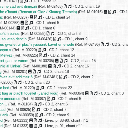
f. M-01471)
- CD 1, chant 17
arv he zad evit dimeziñ
(Ref. M-02463)
- CD 1, chant 19
he c’hoant (Renean ar Glaz / Kloareg Tremelo)
(Ref. M-01015)
- CD 1
iz
(Ref. M-00237)
- CD 1, chant 24
f. M-00258)
- CD 1, chant 5
 M-00144)
- CD 1, chant 6
heñch buhez
(Ref. M-00358)
- CD 1, chant 8
a souetan deoc’h
(Ref. M-00426)
- CD 1, chant 9
eus gwallet ur plac’h yaouank kavet en e wele
(Ref. M-02496)
- CD 2, ch
arçon »
(Ref. M-00220)
- CD 2, chant 12
 Melvez
(Ref. M-00225)
- CD 2, chant 14
het gant ar vamm
(Ref. M-00205)
- CD 2, chant 15
ig al Linker)
(Ref. M-00180)
- CD 2, chant 16
g
(Ref. M-00201)
- CD 2, chant 18
añvez evit addimeziñ
(Ref. M-02481)
- CD 2, chant 2
M-02500)
- CD 2, chant 20
r bed
(Ref. M-01220)
- CD 2, chant 22
t hag ar plac’h touellet (Janed Riou)
(Ref. M-00364)
- CD 2, chant 3
 re amourous
(Ref. M-00387)
- CD 2, chant 5
ion…
(Ref. M-01104)
- CD 2, chant 6
koad
(Ref. M-00625)
- CD 2, chant 7
aouank
(Ref. M-00059)
- CD 2, chant 9
ed
(Ref. M-01333)
- Livre, p. 88-90, chant n° 1
ed
(Ref. M-01333)
- Livre, p. 91, chant n° 1