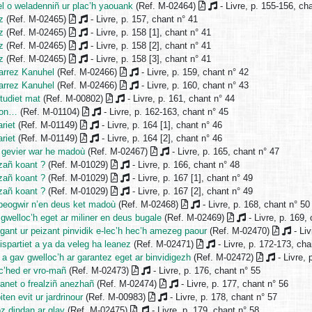
l o weladenniñ ur plac’h yaouank
(Ref. M-02464)
- Livre, p. 155-156, ch
z
(Ref. M-02465)
- Livre, p. 157, chant n° 41
z
(Ref. M-02465)
- Livre, p. 158 [1], chant n° 41
z
(Ref. M-02465)
- Livre, p. 158 [2], chant n° 41
z
(Ref. M-02465)
- Livre, p. 158 [3], chant n° 41
arrez Kanuhel
(Ref. M-02466)
- Livre, p. 159, chant n° 42
arrez Kanuhel
(Ref. M-02466)
- Livre, p. 160, chant n° 43
tudiet mat
(Ref. M-00802)
- Livre, p. 161, chant n° 44
ion…
(Ref. M-01104)
- Livre, p. 162-163, chant n° 45
riet
(Ref. M-01149)
- Livre, p. 164 [1], chant n° 46
riet
(Ref. M-01149)
- Livre, p. 164 [2], chant n° 46
r gevier war he madoù
(Ref. M-02467)
- Livre, p. 165, chant n° 47
ezañ koant ?
(Ref. M-01029)
- Livre, p. 166, chant n° 48
ezañ koant ?
(Ref. M-01029)
- Livre, p. 167 [1], chant n° 49
ezañ koant ?
(Ref. M-01029)
- Livre, p. 167 [2], chant n° 49
 peogwir n’en deus ket madoù
(Ref. M-02468)
- Livre, p. 168, chant n° 50
gwelloc’h eget ar miliner en deus bugale
(Ref. M-02469)
- Livre, p. 169,
 gant ur peizant pinvidik e-lec’h hec’h amezeg paour
(Ref. M-02470)
- Liv
spartiet a ya da veleg ha leanez
(Ref. M-02471)
- Livre, p. 172-173, cha
 a gav gwelloc’h ar garantez eget ar binvidigezh
(Ref. M-02472)
- Livre, 
c’hed er vro-mañ
(Ref. M-02473)
- Livre, p. 176, chant n° 55
ranet o frealziñ anezhañ
(Ref. M-02474)
- Livre, p. 177, chant n° 56
ten evit ur jardrinour
(Ref. M-00983)
- Livre, p. 178, chant n° 57
oz dindan ar glav
(Ref. M-02475)
- Livre, p. 179, chant n° 58