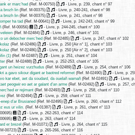
ank er marc’had
(Ref. M-00750)
- Livre, p. 239, chant n° 97
 brozh lin
(Ref. M-00375)
- Livre, p. 240-241, chant n° 98
 brozh lin
(Ref. M-00375)
- Livre, p. 241, chant n° 98
 komper ha tad
(Ref. M-00641)
- Livre, p. 242-243, chant n° 99
ñ
(Ref. M-00056)
- Livre, p. 244-245, chant n° 100
 veleien
(Ref. M-02484)
- Livre, p. 246, chant n° 101
zo un debocher merc’hed
(Ref. M-02485)
- Livre, p. 247, chant n° 102
ikolaz
(Ref. M-02486)
- Livre, p. 250 [Air n° 1], chant n° 103
ikolaz
(Ref. M-02486)
- Livre, p. 250 [Air n° 2], chant n° 103
fin (1)
(Ref. M-02487)
- Livre, p. 251, chant n° 104
ter
(Ref. M-02488)
- Livre, p. 252-253, chant n° 105
 gant un heizez vurzhudus
(Ref. M-02489)
- Livre, p. 254, chant n° 106
ri a gavo sikour digant ar baotred reformet
(Ref. M-02490)
- Livre, p. 2
evo kar ebet, aet da soudard, da ouelañ warnañ
(Ref. M-02491)
- Livre, p
aet peogwir eo aet ar galant d’an arme
(Ref. M-02492)
- Livre, p. 257, c
erc’hed er rejimant
(Ref. M-02493)
- Livre, p. 258, chant n° 110
vez
(Ref. M-02494)
- Livre, p. 259, chant n° 111
a-enep d’ar Brusianed
(Ref. M-02495)
- Livre, p. 260, chant n° 112
z eus ur vilin.
(Ref. M-01387)
- Livre, p. 261, chant n° 113
-00695)
- Livre, p. 262-263, chant n° 114
-00695)
- Livre, p. 263, chant n° 114
ard er brezel
(Ref. M-01071)
- Livre, p. 264, chant n° 115
 M-00723)
- Livre, p. 265-266, chant n° 116