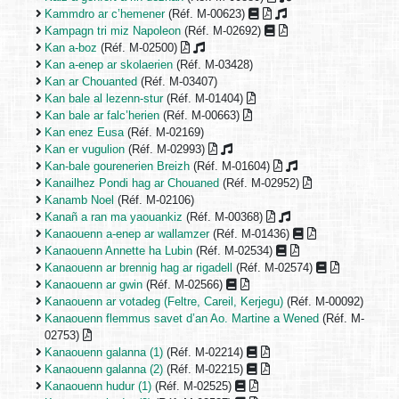
Kammdro ar c’hemener
(Réf. M-00623)
Kampagn tri miz Napoleon
(Réf. M-02692)
Kan a-boz
(Réf. M-02500)
Kan a-enep ar skolaerien
(Réf. M-03428)
Kan ar Chouanted
(Réf. M-03407)
Kan bale al lezenn-stur
(Réf. M-01404)
Kan bale ar falc’herien
(Réf. M-00663)
Kan enez Eusa
(Réf. M-02169)
Kan er vugulion
(Réf. M-02993)
Kan-bale gourenerien Breizh
(Réf. M-01604)
Kanailhez Pondi hag ar Chouaned
(Réf. M-02952)
Kanamb Noel
(Réf. M-02106)
Kanañ a ran ma yaouankiz
(Réf. M-00368)
Kanaouenn a-enep ar wallamzer
(Réf. M-01436)
Kanaouenn Annette ha Lubin
(Réf. M-02534)
Kanaouenn ar brennig hag ar rigadell
(Réf. M-02574)
Kanaouenn ar gwin
(Réf. M-02566)
Kanaouenn ar votadeg (Feltre, Careil, Kerjegu)
(Réf. M-00092)
Kanaouenn flemmus savet d’an Ao. Martine a Wened
(Réf. M-
02753)
Kanaouenn galanna (1)
(Réf. M-02214)
Kanaouenn galanna (2)
(Réf. M-02215)
Kanaouenn hudur (1)
(Réf. M-02525)