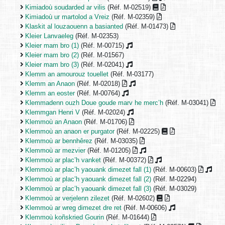
Kimiadoù soudarded ar vilis
(Réf. M-02519)
Kimiadoù ur martolod a Vreiz
(Réf. M-02359)
Klaskit al louzaouenn a basianted
(Réf. M-01473)
Kleier Lanvaeleg
(Réf. M-02353)
Kleier mam bro (1)
(Réf. M-00715)
Kleier mam bro (2)
(Réf. M-01567)
Kleier mam bro (3)
(Réf. M-02041)
Klemm an amourouz touellet
(Réf. M-03177)
Klemm an Anaon
(Réf. M-02018)
Klemm an eoster
(Réf. M-00764)
Klemmadenn ouzh Doue goude marv he merc’h
(Réf. M-03041)
Klemmgan Henri V
(Réf. M-02024)
Klemmoù an Anaon
(Réf. M-01706)
Klemmoù an anaon er purgator
(Réf. M-02225)
Klemmoù ar bennhêrez
(Réf. M-03035)
Klemmoù ar mezvier
(Réf. M-01205)
Klemmoù ar plac’h vanket
(Réf. M-00372)
Klemmoù ar plac’h yaouank dimezet fall (1)
(Réf. M-00603)
Klemmoù ar plac’h yaouank dimezet fall (2)
(Réf. M-02294)
Klemmoù ar plac’h yaouank dimezet fall (3)
(Réf. M-03029)
Klemmoù ar verjelenn zilezet
(Réf. M-02602)
Klemmoù ar wreg dimezet dre ret
(Réf. M-00606)
Klemmoù koñskried Gourin
(Réf. M-01644)