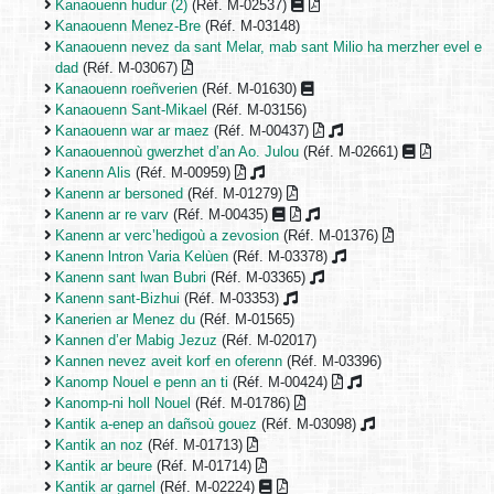
Kanaouenn hudur (2)
(Réf. M-02537)
Kanaouenn Menez-Bre
(Réf. M-03148)
Kanaouenn nevez da sant Melar, mab sant Milio ha merzher evel e
dad
(Réf. M-03067)
Kanaouenn roeñverien
(Réf. M-01630)
Kanaouenn Sant-Mikael
(Réf. M-03156)
Kanaouenn war ar maez
(Réf. M-00437)
Kanaouennoù gwerzhet d’an Ao. Julou
(Réf. M-02661)
Kanenn Alis
(Réf. M-00959)
Kanenn ar bersoned
(Réf. M-01279)
Kanenn ar re varv
(Réf. M-00435)
Kanenn ar verc’hedigoù a zevosion
(Réf. M-01376)
Kanenn lntron Varia Kelùen
(Réf. M-03378)
Kanenn sant lwan Bubri
(Réf. M-03365)
Kanenn sant-Bizhui
(Réf. M-03353)
Kanerien ar Menez du
(Réf. M-01565)
Kannen d’er Mabig Jezuz
(Réf. M-02017)
Kannen nevez aveit korf en oferenn
(Réf. M-03396)
Kanomp Nouel e penn an ti
(Réf. M-00424)
Kanomp-ni holl Nouel
(Réf. M-01786)
Kantik a-enep an dañsoù gouez
(Réf. M-03098)
Kantik an noz
(Réf. M-01713)
Kantik ar beure
(Réf. M-01714)
Kantik ar garnel
(Réf. M-02224)