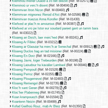
Klemmoù miliner Duaod a zo bet dilezet
(Réf. M-02571)
Klemmoù ur verc’h disent
(Réf. M-00404)
Klemmvan Itron Nizon
(Réf. M-00460)
Klemmvan mignonez Renod d’Ast
(Réf. M-02586)
Klemmvan truezus Anna Koroller
(Réf. M-01430)
Kleñved ar plac’h re amourous
(Réf. M-00387)
Kleñved ar vro pe Istor eur soudard pareet gant un tamm bara
(Réf. M-03022)
Kloareg an Dorzh, laer merc’hed
(Réf. M-00241)
Kloareg Ar Fiblec
(Réf. M-03212)
Kloareg ar Glaouiar ha merc’h ar Senechal
(Réf. M-00912)
Kloareg Duclos hag an tad misioner
(Réf. M-00224)
Kloareg En Dorz
(Réf. M-02166)
Kloareg Javre, kiger Trebeurden
(Réf. M-00198)
Kloareg Laoudour ha kavalier Lambaol
(Réf. M-00046)
Kloareg Pempoull
(Réf. M-01528)
Kloareg Perroz
(Réf. M-02255)
Kloareg Plougernevel
(Réf. M-02483)
Kloareg Remengol
(Réf. M-02735)
Kloc’h sant Geran
(Réf. M-00279)
Kloc’her Plabenneg
(Réf. M-01745)
Koan krampouezh
(Réf. M-01594)
Koantenn Neizin
(Réf. M-00499)
Kofad Gwilhoù Rouz, mab Ar Bleiz
(Réf. M-01350)