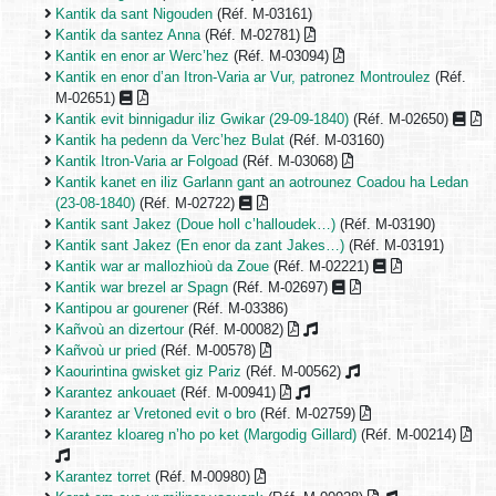
Kantik da sant Nigouden
(Réf. M-03161)
Kantik da santez Anna
(Réf. M-02781)
Kantik en enor ar Werc’hez
(Réf. M-03094)
Kantik en enor d’an Itron-Varia ar Vur, patronez Montroulez
(Réf.
M-02651)
Kantik evit binnigadur iliz Gwikar (29-09-1840)
(Réf. M-02650)
Kantik ha pedenn da Verc’hez Bulat
(Réf. M-03160)
Kantik Itron-Varia ar Folgoad
(Réf. M-03068)
Kantik kanet en iliz Garlann gant an aotrounez Coadou ha Ledan
(23-08-1840)
(Réf. M-02722)
Kantik sant Jakez (Doue holl c’halloudek…)
(Réf. M-03190)
Kantik sant Jakez (En enor da zant Jakes…)
(Réf. M-03191)
Kantik war ar mallozhioù da Zoue
(Réf. M-02221)
Kantik war brezel ar Spagn
(Réf. M-02697)
Kantipou ar gourener
(Réf. M-03386)
Kañvoù an dizertour
(Réf. M-00082)
Kañvoù ur pried
(Réf. M-00578)
Kaourintina gwisket giz Pariz
(Réf. M-00562)
Karantez ankouaet
(Réf. M-00941)
Karantez ar Vretoned evit o bro
(Réf. M-02759)
Karantez kloareg n’ho po ket (Margodig Gillard)
(Réf. M-00214)
Karantez torret
(Réf. M-00980)