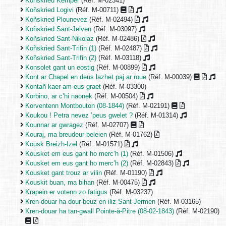
Koñskried Kemper
(Réf. M-02341)
Koñskried Logivi
(Réf. M-00711)
Koñskried Plounevez
(Réf. M-02494)
Koñskried Sant-Jelven
(Réf. M-03097)
Koñskried Sant-Nikolaz
(Réf. M-02486)
Koñskried Sant-Trifin (1)
(Réf. M-02487)
Koñskried Sant-Trifin (2)
(Réf. M-03118)
Konsolet gant un eostig
(Réf. M-00899)
Kont ar Chapel en deus lazhet paj ar roue
(Réf. M-00039)
Kontañ kaer am eus graet
(Réf. M-03300)
Korbino, ar c’hi naonek
(Réf. M-00504)
Korventenn Montbouton (08-1844)
(Réf. M-02191)
Koukou ! Petra nevez ’peus gwelet ?
(Réf. M-01314)
Kounnar ar gwragez
(Réf. M-02707)
Kouraj, ma breudeur beleien
(Réf. M-01762)
Kousk Breizh-Izel
(Réf. M-01571)
Kousket em eus gant ho merc’h (1)
(Réf. M-01506)
Kousket em eus gant ho merc’h (2)
(Réf. M-02843)
Kousket gant trouz ar vilin
(Réf. M-01190)
Kouskit buan, ma bihan
(Réf. M-00475)
Krapein er votenn zo fatigus
(Réf. M-03237)
Kren-douar ha dour-beuz en iliz Sant-Jermen
(Réf. M-03165)
Kren-douar ha tan-gwall Pointe-à-Pitre (08-02-1843)
(Réf. M-02190)